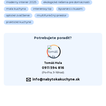
moderny interier 2025
ekologické riešenia pre domácnosti
mala kuchyna
interierovy tip
byvanie s v kusom
optické zväčšenie
multifunkčný priestor
praktické kuchyne
Potrebujete poradiť?
Tomáš Hula
0911 594 816
(Po-Pia, 9-16hod)
info@nabytokakuchyne.sk