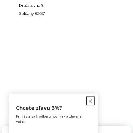
Družstevná 9
Solčany 95617
Kontakt
Chcete zľavu
3%
?
Prihláste sa k odberu noviniek a zľava je
Tomáš Hula
vaša.
0911 594 816
(Po-Pia, 9-16hod)