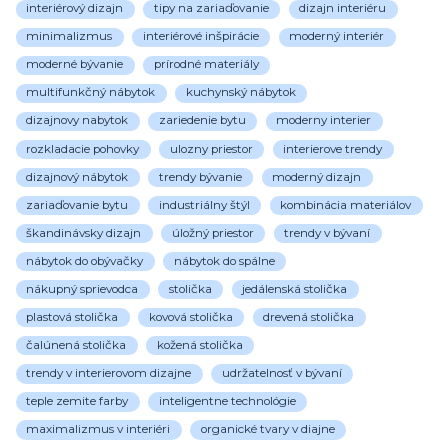
interiérový dizajn
tipy na zariaďovanie
dizajn interiéru
minimalizmus
interiérové inšpirácie
moderný interiér
moderné bývanie
prírodné materiály
multifunkčný nábytok
kuchynský nábytok
dizajnovy nabytok
zariedenie bytu
moderny interier
rozkladacie pohovky
ulozny priestor
interierove trendy
dizajnový nábytok
trendy bývanie
moderný dizajn
zariaďovanie bytu
industriálny štýl
kombinácia materiálov
škandinávsky dizajn
úložný priestor
trendy v bývaní
nábytok do obývačky
nábytok do spálne
nákupný sprievodca
stolička
jedálenská stolička
plastová stolička
kovová stolička
drevená stolička
čalúnená stolička
kožená stolička
trendy v interierovom dizajne
udržatelnosť v bývaní
teple zemite farby
inteligentne technológie
maximalizmus v interiéri
organické tvary v diajne