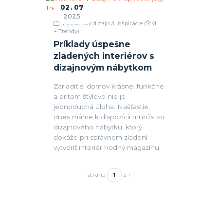
02
07
2025
Interiérový dizajn & inšpirácie (Štýl
+ Trendy)
Príklady úspešne
zladených interiérov s
dizajnovým nábytkom
Zariadiť si domov krásne, funkčne
a pritom štýlovo nie je
jednoduchá úloha. Našťastie,
dnes máme k dispozícii množstvo
dizajnového nábytku, ktorý
dokáže pri správnom zladení
vytvoriť interiér hodný magazínu.
strana
z 1