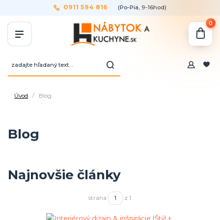
0911 594 816
(Po-Pia, 9-16hod)
0
Úvod
Blog
Blog
Najnovšie články
strana
z 1