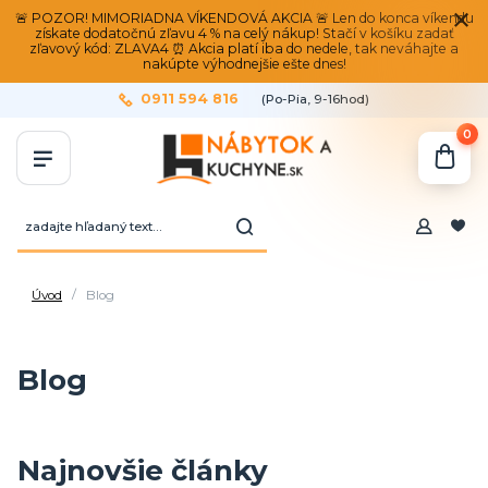
🚨 POZOR! MIMORIADNA VÍKENDOVÁ AKCIA 🚨 Len do konca víkendu
získate dodatočnú zľavu 4 % na celý nákup! Stačí v košíku zadať
zľavový kód: ZLAVA4 ⏰ Akcia platí iba do nedele, tak neváhajte a
nakúpte výhodnejšie ešte dnes!
0911 594 816
(Po-Pia, 9-16hod)
0
Úvod
Blog
Blog
Najnovšie články