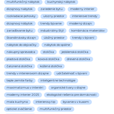
multifunkčný nábytok
kuchynský nábytok
dizajnovy nabytok
zariedenie bytu
moderny interier
rozkladacie pohovky
ulozny priestor
interierove trendy
dizajnový nábytok
trendy bývanie
moderný dizajn
zariaďovanie bytu
industriálny štýl
kombinácia materiálov
škandinávsky dizajn
úložný priestor
trendy v bývaní
nábytok do obývačky
nábytok do spálne
nákupný sprievodca
stolička
jedálenská stolička
plastová stolička
kovová stolička
drevená stolička
čalúnená stolička
kožená stolička
trendy v interierovom dizajne
udržatelnosť v bývaní
teple zemite farby
inteligentne technológie
maximalizmus v interiéri
organické tvary v diajne
moderny interier 2025
ekologické riešenia pre domácnosti
mala kuchyna
interierovy tip
byvanie s v kusom
optické zväčšenie
multifunkčný priestor