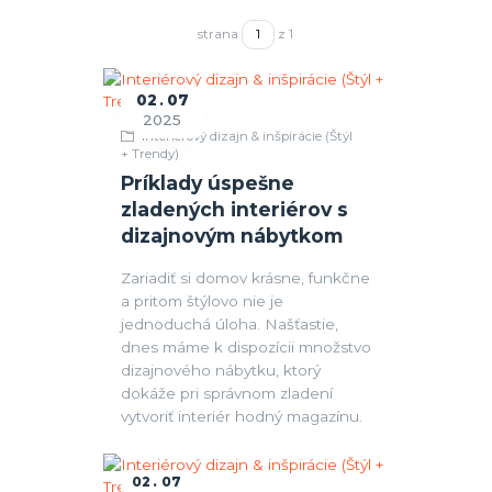
strana
z 1
02
07
2025
Interiérový dizajn & inšpirácie (Štýl
+ Trendy)
Príklady úspešne
zladených interiérov s
dizajnovým nábytkom
Zariadiť si domov krásne, funkčne
a pritom štýlovo nie je
jednoduchá úloha. Našťastie,
dnes máme k dispozícii množstvo
dizajnového nábytku, ktorý
dokáže pri správnom zladení
vytvoriť interiér hodný magazínu.
02
07