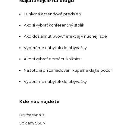
Najčítanejšie na blogu
Funkčná a trendová predsieň
Ako si vybrať konferenčný stolík
Ako dosiahnuť „wow“ efekt aj v nudnej izbe
Vyberáme nábytok do obývačky
Ako si vybrať domácu knižnicu
Na toto si pri zariaďovani kúpeľne dajte pozor
Vyberáme nábytok do obývačky
Kde nás nájdete
Družstevná 9
Solčany 95617