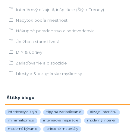
Interiérový dizajn & inšpirácie (Štýl + Trendy)
Nábytok podľa miestnosti
Nákupné poradenstvo a sprievodcovia
Údržba a starostlivosť
DIY & úpravy
Zariaďovanie a dispozície
Lifestyle & dizajnérske myšlienky
Štítky blogu
interiérový dizajn
tipy na zariaďovanie
dizajn interiéru
minimalizmus
interiérové inšpirácie
moderný interiér
moderné bývanie
prírodné materiály