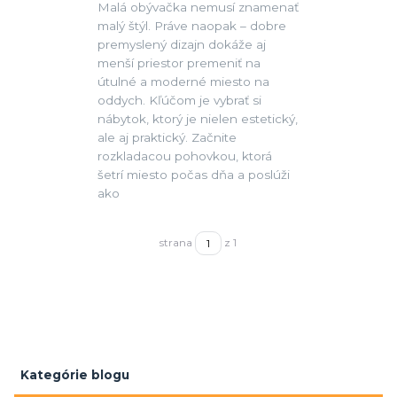
Malá obývačka nemusí znamenať
malý štýl. Práve naopak – dobre
premyslený dizajn dokáže aj
menší priestor premeniť na
útulné a moderné miesto na
oddych. Kľúčom je vybrať si
nábytok, ktorý je nielen estetický,
ale aj praktický. Začnite
rozkladacou pohovkou, ktorá
šetrí miesto počas dňa a poslúži
ako
strana
z 1
Kategórie blogu