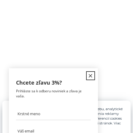
Kontakt
Chcete zľavu
3%
?
Prihláste sa k odberu noviniek a zľava je
Tomáš Hula
vaša.
0911 594 816
(Po-Pia, 9-16hod)
Pre základnú funkčnosť, spríjemnenie používania webu, analytické
účely a v prípade udelenia súhlasu aj na účely cielenia reklamy
info@nabytokakuchyne.sk
využívame súbory cookies. Nastavenie vlastných preferencií cookies
môžete kedykoľvek upraviť odkazom v spodnej časti stránok. Viac
informácií nájdete
tu
.