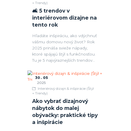
+ Trendy)
🛋 5 trendov v
interiérovom dizajne na
tento rok
Hľadáte inšpiráciu, ako vdýchnuť
vášmu domovu nový život? Rok
2025 prináša svieže nápady,
ktoré spájajú štýl s funkčnosťou.
Tu je 5 najvýraznejších trendov...
30
05
2025
Interiérový dizajn & inšpirácie (Štýl
+ Trendy)
Ako vybrať dizajnový
nábytok do malej
obývačky: praktické tipy
a inšpirácie