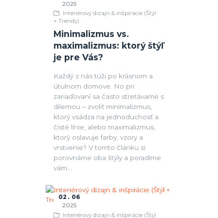
2025
Interiérový dizajn & inšpirácie (Štýl
+ Trendy)
Minimalizmus vs.
maximalizmus: ktorý štýľ
je pre Vás?
Každý z nás túži po krásnom a
útulnom domove. No pri
zariaďovaní sa často stretávame s
dilemou – zvoliť minimalizmus,
ktorý vsádza na jednoduchosť a
čisté línie, alebo maximalizmus,
ktorý oslavuje farby, vzory a
vrstvenie? V tomto článku si
porovnáme oba štýly a poradíme
vám...
02
06
2025
Interiérový dizajn & inšpirácie (Štýl