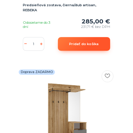
Predsieňová zostava, čierna/dub artisan,
REBEKA
285,00 €
Odosielame do 3
dní
231,71 €
bez DPH
Pridať do košíka
Doprava ZADARMO