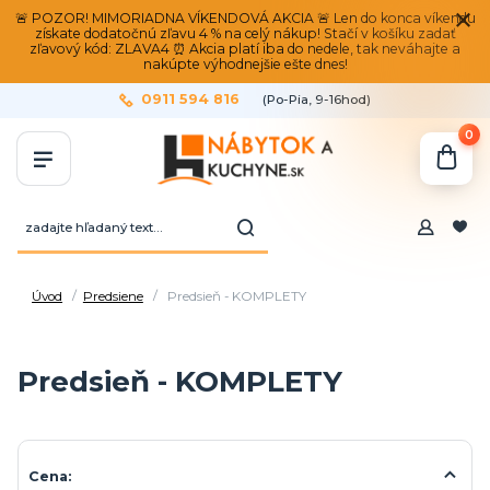
🚨 POZOR! MIMORIADNA VÍKENDOVÁ AKCIA 🚨 Len do konca víkendu
získate dodatočnú zľavu 4 % na celý nákup! Stačí v košíku zadať
zľavový kód: ZLAVA4 ⏰ Akcia platí iba do nedele, tak neváhajte a
nakúpte výhodnejšie ešte dnes!
0911 594 816
(Po-Pia, 9-16hod)
0
Úvod
Predsiene
Predsieň - KOMPLETY
Predsieň - KOMPLETY
Cena: