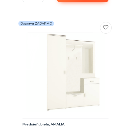
Doprava ZADARMO
Predsieň, biela, AMALIA