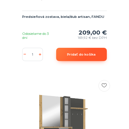
Predsieňová zostava, biela/dub artisan, FANDU
209,00 €
Odosielame do 3
dní
169,92 €
bez DPH
Pridať do košíka