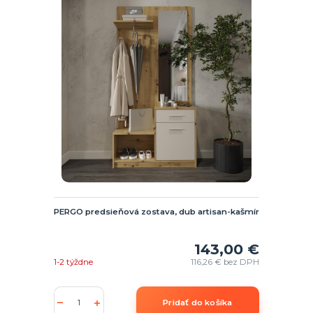
PERGO predsieňová zostava, dub artisan-kašmír
143,00 €
1-2 týždne
116,26 €
bez DPH
Pridať do košíka