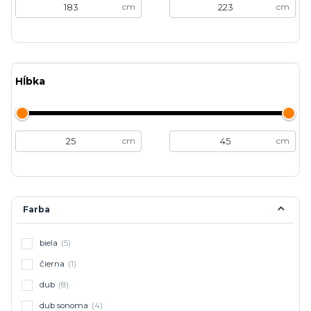
cm
cm
Hĺbka
cm
cm
Farba
biela
(5)
čierna
(1)
dub
(8)
dub sonoma
(4)