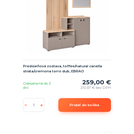
Predsieňová zostava, toffee/natural canella
strata/cremona torro dub, EBRAO
259,00 €
Odosielame do 3
dní
210,57 €
bez DPH
Pridať do košíka