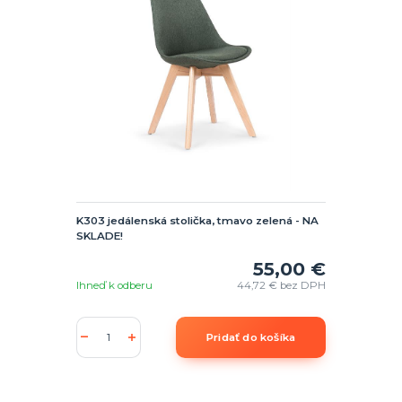
K303 jedálenská stolička, tmavo zelená - NA
SKLADE!
55,00 €
Ihneď k odberu
44,72 €
bez DPH
Pridať do košíka