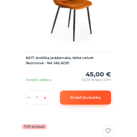
K417 stolička jedálenská, látka velvet
škoricová - NA SKLADE!
45,00 €
Ihneď k odberu
36,59 €
bez DPH
Pridať do košíka
TOP produkt