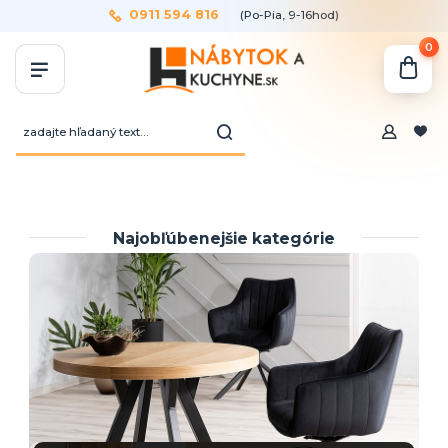
0911 594 816
(Po-Pia, 9-16hod)
0
Najobľúbenejšie kategórie