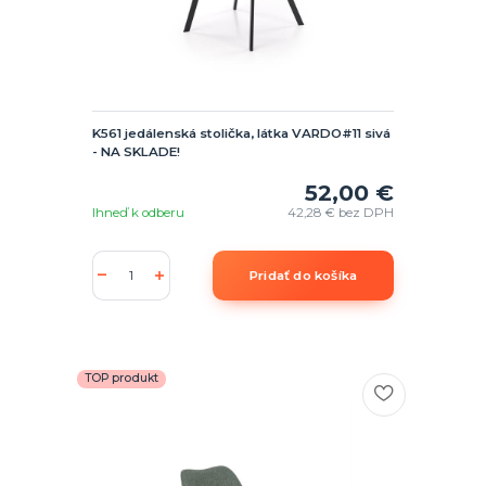
K561 jedálenská stolička, látka VARDO#11 sivá
- NA SKLADE!
52,00 €
Ihneď k odberu
42,28 €
bez DPH
Pridať do košíka
TOP produkt