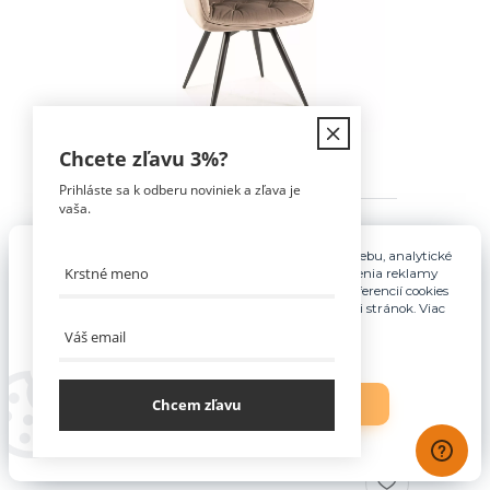
Chcete zľavu
3%
?
Prihláste sa k odberu noviniek a zľava je
vaša.
MANGO VELVET jedálenská stolička
ČIERNA/BLUVEL TM.BÉŽOVÁ 40 - NA SKLADE!
Pre základnú funkčnosť, spríjemnenie používania webu, analytické
65,00 €
účely a v prípade udelenia súhlasu aj na účely cielenia reklamy
využívame súbory cookies. Nastavenie vlastných preferencií cookies
Ihneď k odberu
52,85 €
bez DPH
môžete kedykoľvek upraviť odkazom v spodnej časti stránok. Viac
informácií nájdete
tu
.
Pridať do košíka
Chcem zľavu
Nastavenia
Súhlasím
TOP produkt