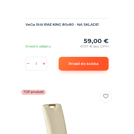
VeGa Stôl IPAE KING 80x80 - NA SKLADE!
59,00 €
Ihneď k odberu
47,97 €
bez DPH
Pridať do košíka
TOP produkt