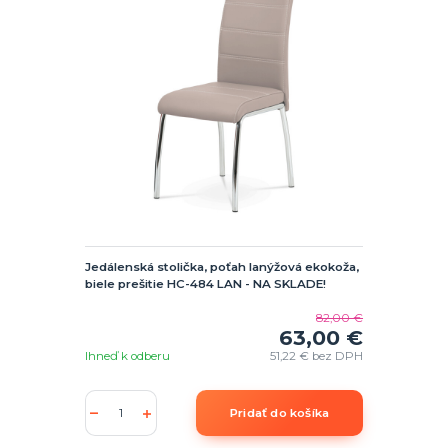
Jedálenská stolička, poťah lanýžová ekokoža,
biele prešitie HC-484 LAN - NA SKLADE!
82,00 €
63,00 €
Ihneď k odberu
51,22 €
bez DPH
Pridať do košíka