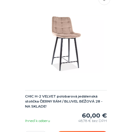
CHIC H-2 VELVET polobarová jedálenská
stolička ČIERNY RÁM / BLUVEL BÉŽOVÁ 28 -
NA SKLADE!
60,00 €
Ihneď k odberu
48,78 €
bez DPH