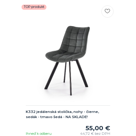
TOP produkt
K332 jedálenská stolička, nohy - čierne,
sedák - tmavo šedá - NA SKLADE!
55,00 €
Ihneď k odberu
44,72 €
bez DPH