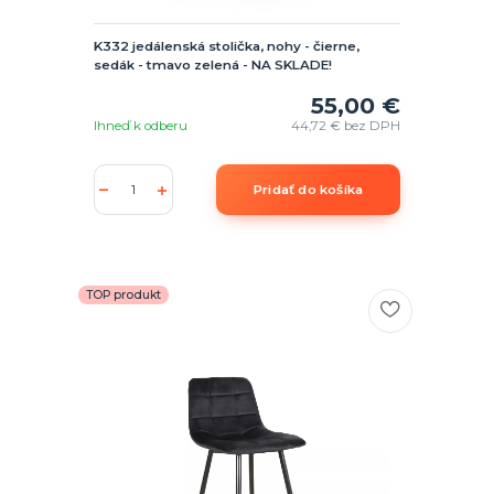
K332 jedálenská stolička, nohy - čierne,
sedák - tmavo zelená - NA SKLADE!
55,00 €
Ihneď k odberu
44,72 €
bez DPH
Pridať do košíka
TOP produkt