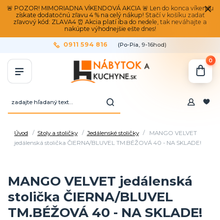
🚨 POZOR! MIMORIADNA VÍKENDOVÁ AKCIA 🚨 Len do konca víkendu
získate dodatočnú zľavu 4 % na celý nákup! Stačí v košíku zadať
zľavový kód: ZLAVA4 ⏰ Akcia platí iba do nedele, tak neváhajte a
nakúpte výhodnejšie ešte dnes!
0911 594 816
(Po-Pia, 9-16hod)
0
Úvod
Stoly a stoličky
Jedálenské stoličky
MANGO VELVET
jedálenská stolička ČIERNA/BLUVEL TM.BÉŽOVÁ 40 - NA SKLADE!
MANGO VELVET jedálenská
stolička ČIERNA/BLUVEL
TM.BÉŽOVÁ 40 - NA SKLADE!