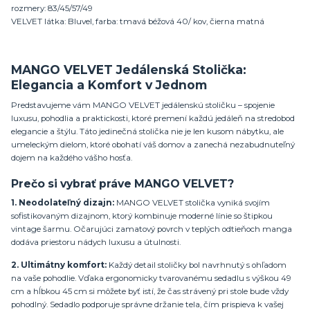
rozmery: 83/45/57/49
VELVET látka: Bluvel, farba: tmavá béžová 40/ kov, čierna matná
MANGO VELVET Jedálenská Stolička:
Elegancia a Komfort v Jednom
Predstavujeme vám MANGO VELVET jedálenskú stoličku – spojenie
luxusu, pohodlia a praktickosti, ktoré premení každú jedáleň na stredobod
elegancie a štýlu. Táto jedinečná stolička nie je len kusom nábytku, ale
umeleckým dielom, ktoré obohatí váš domov a zanechá nezabudnuteľný
dojem na každého vášho hosťa.
Prečo si vybrať práve MANGO VELVET?
1. Neodolateľný dizajn:
MANGO VELVET stolička vyniká svojím
sofistikovaným dizajnom, ktorý kombinuje moderné línie so štipkou
vintage šarmu. Očarujúci zamatový povrch v teplých odtieňoch manga
dodáva priestoru nádych luxusu a útulnosti.
2. Ultimátny komfort:
Každý detail stoličky bol navrhnutý s ohľadom
na vaše pohodlie. Vďaka ergonomicky tvarovanému sedadlu s výškou 49
cm a hĺbkou 45 cm si môžete byť istí, že čas strávený pri stole bude vždy
pohodlný. Sedadlo podporuje správne držanie tela, čím prispieva k vašej