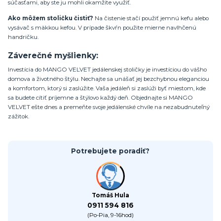
súčasťami, aby ste ju mohli okamžite využiť.
Ako môžem stoličku čistiť?
Na čistenie stačí použiť jemnú kefu alebo
vysávač s mäkkou kefou. V prípade škvŕn použite mierne navlhčenú
handričku.
Záverečné myšlienky:
Investícia do MANGO VELVET jedálenskej stoličky je investíciou do vášho
domova a životného štýlu. Nechajte sa unášať jej bezchybnou eleganciou
a komfortom, ktorý si zaslúžite. Vaša jedáleň si zaslúži byť miestom, kde
sa budete cítiť príjemne a štýlovo každý deň. Objednajte si MANGO
VELVET ešte dnes a premeňte svoje jedálenské chvíle na nezabudnuteľný
zážitok.
Potrebujete poradiť?
Tomáš Hula
0911 594 816
(Po-Pia, 9-16hod)