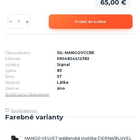
65,00 €
Pridať do košíka
Číslo produktu:
SIL-MANGOVCCBE
EAN kód:
5904824412382
Výrobca:
Signal
Výška:
83
Šírka:
57
Materiál:
Látka
Otočné:
áno
Strážiť cenu / dostupnosť
Do obľúbených
Farebné varianty
MANGO VELVET jedálenská stolička ČIERNA/BLUVEL