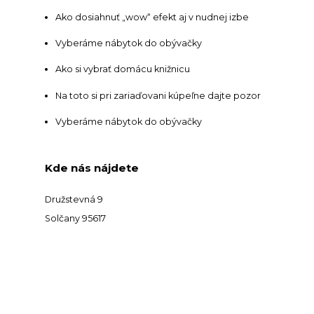
Ako dosiahnuť „wow“ efekt aj v nudnej izbe
Vyberáme nábytok do obývačky
Ako si vybrať domácu knižnicu
Na toto si pri zariaďovani kúpeľne dajte pozor
Vyberáme nábytok do obývačky
Kde nás nájdete
Družstevná 9
Solčany 95617