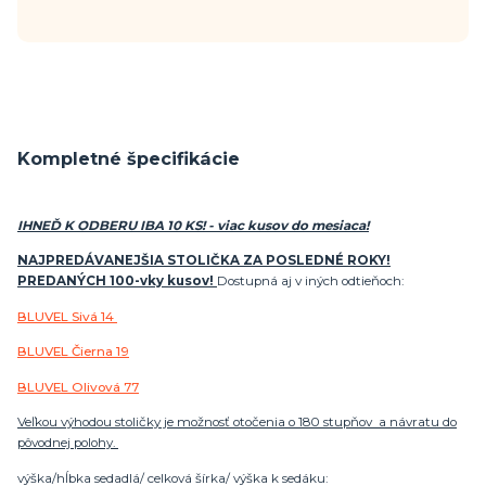
Kompletné špecifikácie
IHNEĎ K ODBERU IBA 10 KS! - viac kusov do mesiaca!
NAJPREDÁVANEJŠIA STOLIČKA ZA POSLEDNÉ ROKY!
PREDANÝCH 100-vky kusov!
Dostupná aj v iných odtieňoch:
BLUVEL Sivá 14
BLUVEL Čierna 19
BLUVEL Olivová 77
Veľkou výhodou stoličky je možnosť otočenia o 180 stupňov a návratu do
pôvodnej polohy.
výška/hĺbka sedadlá/ celková šírka/ výška k sedáku: