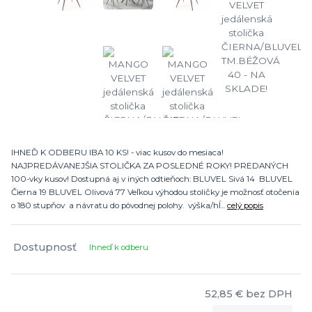
IHNEĎ K ODBERU IBA 10 KS! - viac kusov do mesiaca!
NAJPREDÁVANEJŠIA STOLIČKA ZA POSLEDNÉ ROKY! PREDANÝCH
100-vky kusov! Dostupná aj v iných odtieňoch: BLUVEL Sivá 14 BLUVEL
Čierna 19 BLUVEL Olivová 77 Veľkou výhodou stoličky je možnosť otočenia
o 180 stupňov a návratu do pôvodnej polohy. výška/hĺ...
celý popis
Dostupnosť
Ihneď k odberu
52,85 €
bez DPH