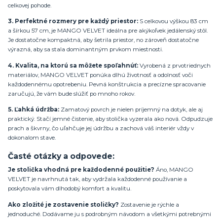
celkovej pohode.
3. Perfektné rozmery pre každý priestor:
S celkovou výškou 83 cm
a šírkou 57 cm, je MANGO VELVET ideálna pre akýkoľvek jedálenský stôl.
Je dostatočne kompaktná, aby šetrila priestor, no zároveň dostatočne
výrazná, aby sa stala dominantným prvkom miestnosti.
4. Kvalita, na ktorú sa môžete spoľahnúť:
Vyrobená z prvotriednych
materiálov, MANGO VELVET ponúka dlhú životnosť a odolnosť voči
každodennému opotrebeniu. Pevná konštrukcia a precízne spracovanie
zaručujú, že vám bude slúžiť po mnoho rokov.
5. Ľahká údržba:
Zamatový povrch je nielen príjemný na dotyk, ale aj
praktický. Stačí jemné čistenie, aby stolička vyzerala ako nová. Odpudzuje
prach a škvrny, čo uľahčuje jej údržbu a zachová váš interiér vždy v
dokonalom stave.
Časté otázky a odpovede:
Je stolička vhodná pre každodenné použitie?
Áno, MANGO
VELVET je navrhnutá tak, aby vydržala každodenné používanie a
poskytovala vám dlhodobý komfort a kvalitu.
Ako zložité je zostavenie stoličky?
Zostavenie je rýchle a
jednoduché. Dodávame ju s podrobným návodom a všetkými potrebnými