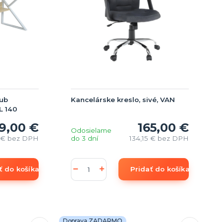
dub
Kancelárske kreslo, sivé, VAN
L 140
19,00 €
165,00 €
Odosielame
 €
bez DPH
do 3 dní
134,15 €
bez DPH
ť do košíka
Pridať do košíka
Doprava ZADARMO