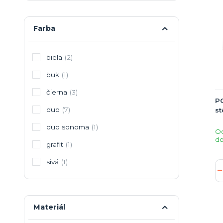
Farba
biela
(2)
buk
(1)
čierna
(3)
PC
dub
(7)
st
dub sonoma
(1)
O
do
grafit
(1)
sivá
(1)
Materiál