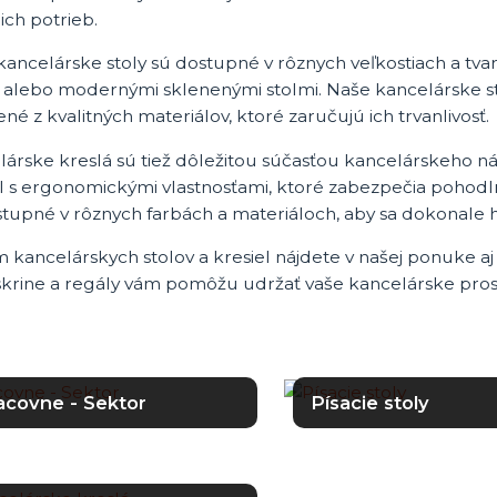
ich potrieb.
ancelárske stoly sú dostupné v rôznych veľkostiach a tva
i alebo modernými sklenenými stolmi. Naše kancelárske s
né z kvalitných materiálov, ktoré zaručujú ich trvanlivosť.
lárske kreslá sú tiež dôležitou súčasťou kancelárskeho 
el s ergonomickými vlastnosťami, ktoré zabezpečia pohodl
stupné v rôznych farbách a materiáloch, aby sa dokonale 
kancelárskych stolov a kresiel nájdete v našej ponuke aj ú
 skrine a regály vám pomôžu udržať vaše kancelárske pros
acovne - Sektor
Písacie stoly