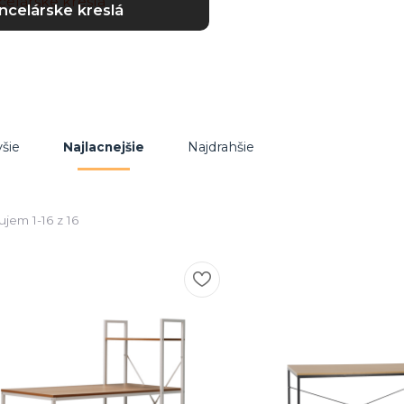
ncelárske kreslá
šie
Najdrahšie
Najlacnejšie
jem 1-16 z 16