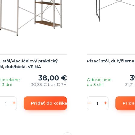
 stôl/viacúčelový praktický
Písací stôl, dub/čier
ôl, dub/biela, VEINA
38,00 €
3
dosielame
Odosielame
 3 dní
30,89 €
bez DPH
do 3 dní
31,7
Pridať do košíka
Prida