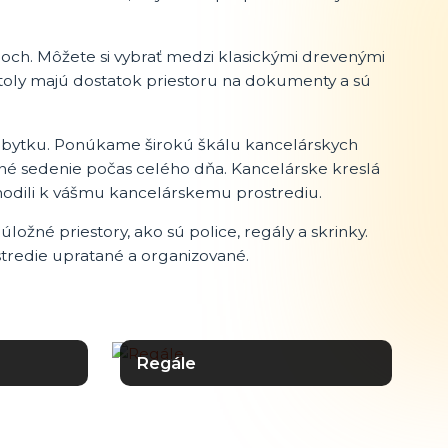
roch. Môžete si vybrať medzi klasickými drevenými
toly majú dostatok priestoru na dokumenty a sú
nábytku. Ponúkame širokú škálu kancelárskych
né sedenie počas celého dňa. Kancelárske kreslá
hodili k vášmu kancelárskemu prostrediu.
ložné priestory, ako sú police, regály a skrinky.
tredie upratané a organizované.
Regále