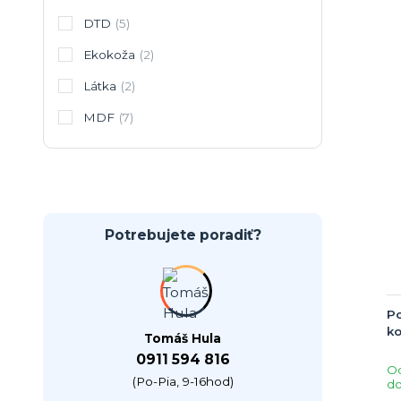
DTD
(5)
Ekokoža
(2)
Látka
(2)
MDF
(7)
Potrebujete poradiť?
Po
ko
Tomáš Hula
0911 594 816
O
(Po-Pia, 9-16hod)
do