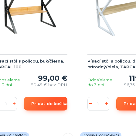
sací stôl s policou, buk/čierna,
Písací stôl s policou, 
ARCAL 100
prírodný/biela, TARCA
99,00 €
1
dosielame
Odosielame
 3 dní
80,49 €
bez DPH
do 3 dní
96,75
Pridať do košíka
Prida
ava ZADARMO
Doprava ZADARMO