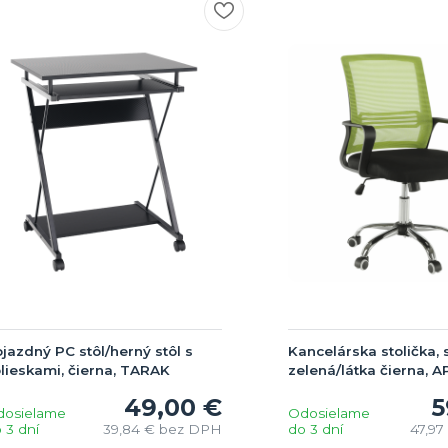
jazdný PC stôl/herný stôl s
Kancelárska stolička, 
lieskami, čierna, TARAK
zelená/látka čierna, 
49,00 €
5
dosielame
Odosielame
 3 dní
39,84 €
bez DPH
do 3 dní
47,97