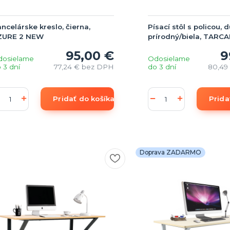
ncelárske kreslo, čierna,
Písací stôl s policou, 
ZURE 2 NEW
prírodný/biela, TARCA
95,00 €
9
dosielame
Odosielame
 3 dní
77,24 €
bez DPH
do 3 dní
80,49
Pridať do košíka
Prida
Doprava ZADARMO