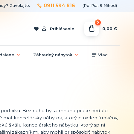
0911 594 816
ady? Zavolajte.
(Po-Pia, 9-16hod)
0
0,00 €
Prihlásenie
dsiene
Záhradný nábytok
Viac
 podniku. Bez neho by sa mnoho práce nedalo
ité mať kancelársky nábytok, ktorý je nielen funkčný,
rokú škálu kancelárskeho nábytku, ktorý splní
našimi zákazníkmi, aby mohli prispôsobiť nábytok