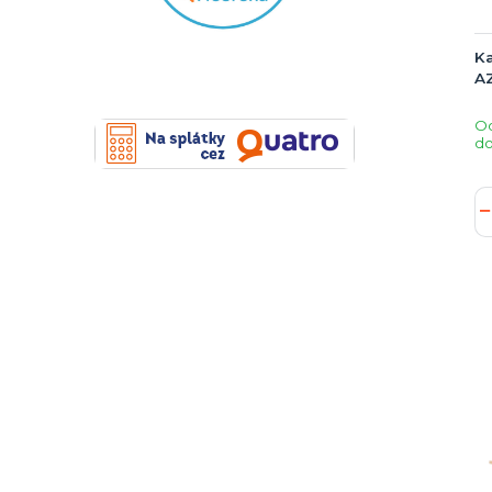
Ka
A
O
do