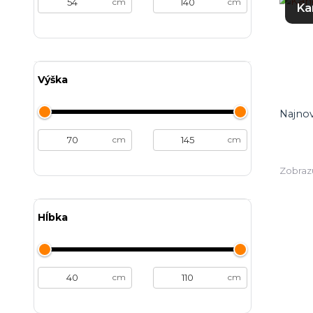
cm
cm
Ka
Výška
Najnov
cm
cm
Zobrazu
Hĺbka
cm
cm