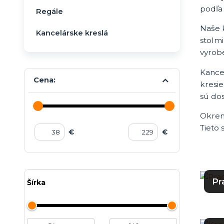
podľa 
Regále
Naše k
Kancelárske kreslá
stolm
vyrobe
Kance
Cena:
kresi
sú do
Okrem 
Tieto
€
€
Pr
Šírka