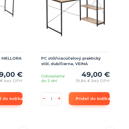
na, MELLORA
PC stôl/viacúčelový praktický
stôl, dub/čierna, VEINA
9,00 €
49,00 €
Odosielame
1 €
bez DPH
do 3 dní
39,84 €
bez DPH
ť do košíka
Pridať do košíka