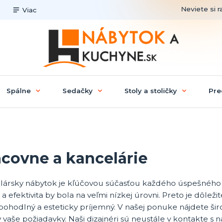
Neviete si r
Viac
Spálne
Sedačky
Stoly a stoličky
Pre
acovne a kancelárie
lársky nábytok je kľúčovou súčasťou každého úspešného
 a efektivita by bola na veľmi nízkej úrovni. Preto je dôlež
 pohodlný a esteticky príjemný. V našej ponuke nájdete ši
 vaše požiadavky. Naši dizajnéri sú neustále v kontakte s 