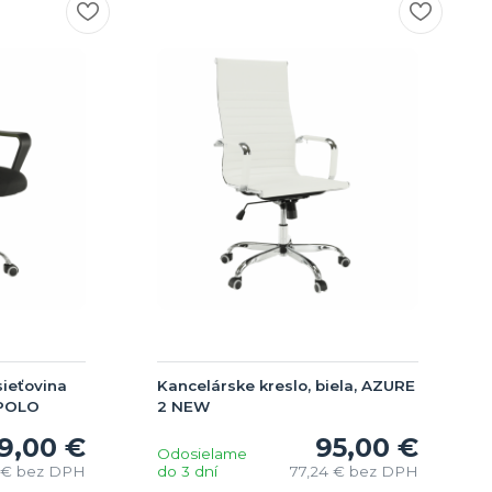
sieťovina
Kancelárske kreslo, biela, AZURE
APOLO
2 NEW
9,00 €
95,00 €
Odosielame
 €
bez DPH
do 3 dní
77,24 €
bez DPH