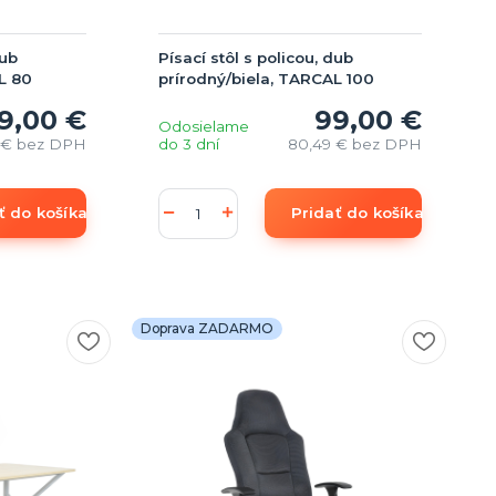
dub
Písací stôl s policou, dub
L 80
prírodný/biela, TARCAL 100
9,00 €
99,00 €
Odosielame
 €
bez DPH
do 3 dní
80,49 €
bez DPH
ť do košíka
Pridať do košíka
Doprava ZADARMO