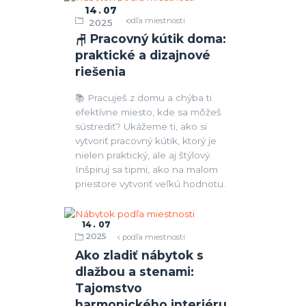
14
07
Nábytok podľa miestnosti
2025
🪑 Pracovný kútik doma:
praktické a dizajnové
riešenia
📚 Pracuješ z domu a chýba ti
efektívne miesto, kde sa môžeš
sústrediť? Ukážeme ti, ako si
vytvoriť pracovný kútik, ktorý je
nielen praktický, ale aj štýlový.
Inšpiruj sa tipmi, ako na malom
priestore vytvoriť veľkú hodnotu.
14
07
2025
Nábytok podľa miestnosti
Ako zladiť nábytok s
dlažbou a stenami:
Tajomstvo
harmonického interiéru