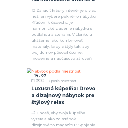
🎨 Zariadiť krásny interiér je o viac
než len výbere pekného nábytku.
Kľúčom k úspechu je
harmonické zladenie nábytku s
podlahou a stenami. V článku ti
ukážeme, ako kombinovať
materiály, farby a štýly tak, aby
tvoj domov pôsobil útulne,
moderne a nadčasovo zároveň.
14
07
2025
Nábytok podľa miestnosti
Luxusná kúpeľňa: Drevo
a dizajnový nábytok pre
štýlový relax
🛁 Chceš, aby tvoja kúpeľňa
vyzerala ako zo stránok
dizajnového magazínu? Spojenie