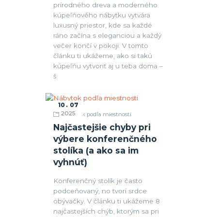
prírodného dreva a moderného
kúpeľňového nábytku vytvára
luxusný priestor, kde sa každé
ráno začína s eleganciou a každý
večer končí v pokoji. V tomto
článku ti ukážeme, ako si takú
kúpeľňu vytvoriť aj u teba doma –
š
10
07
2025
Nábytok podľa miestnosti
Najčastejšie chyby pri
výbere konferenčného
stolíka (a ako sa im
vyhnúť)
Konferenčný stolík je často
podceňovaný, no tvorí srdce
obývačky. V článku ti ukážeme 8
najčastejších chýb, ktorým sa pri