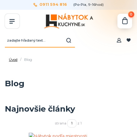
0911 594 816
(Po-Pia, 9-16hod)
0
Úvod
Blog
Blog
Najnovšie články
strana
z 1