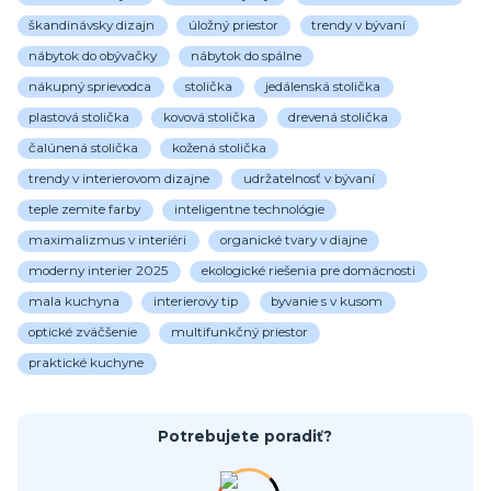
škandinávsky dizajn
úložný priestor
trendy v bývaní
nábytok do obývačky
nábytok do spálne
nákupný sprievodca
stolička
jedálenská stolička
plastová stolička
kovová stolička
drevená stolička
čalúnená stolička
kožená stolička
trendy v interierovom dizajne
udržatelnosť v bývaní
teple zemite farby
inteligentne technológie
maximalizmus v interiéri
organické tvary v diajne
moderny interier 2025
ekologické riešenia pre domácnosti
mala kuchyna
interierovy tip
byvanie s v kusom
optické zväčšenie
multifunkčný priestor
praktické kuchyne
Potrebujete poradiť?