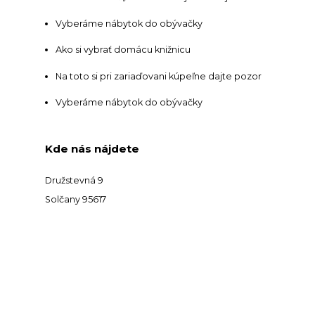
Vyberáme nábytok do obývačky
Ako si vybrať domácu knižnicu
Na toto si pri zariaďovani kúpeľne dajte pozor
Vyberáme nábytok do obývačky
Kde nás nájdete
Družstevná 9
Solčany 95617