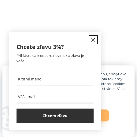
Kontakt
Chcete zľavu
3%
?
Prihláste sa k odberu noviniek a zľava je
Tomáš Hula
vaša.
0911 594 816
(Po-Pia, 9-16hod)
Pre základnú funkčnosť, spríjemnenie používania webu, analytické
účely a v prípade udelenia súhlasu aj na účely cielenia reklamy
info@nabytokakuchyne.sk
využívame súbory cookies. Nastavenie vlastných preferencií cookies
môžete kedykoľvek upraviť odkazom v spodnej časti stránok. Viac
informácií nájdete
tu
.
Chcem zľavu
Nastavenia
Súhlasím
Vytvorené na
Eshop-rychlo.sk