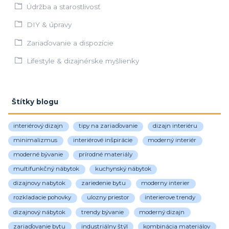
Údržba a starostlivosť
DIY & úpravy
Zariaďovanie a dispozície
Lifestyle & dizajnérske myšlienky
Štítky blogu
interiérový dizajn
tipy na zariaďovanie
dizajn interiéru
minimalizmus
interiérové inšpirácie
moderný interiér
moderné bývanie
prírodné materiály
multifunkčný nábytok
kuchynský nábytok
dizajnovy nabytok
zariedenie bytu
moderny interier
rozkladacie pohovky
ulozny priestor
interierove trendy
dizajnový nábytok
trendy bývanie
moderný dizajn
zariaďovanie bytu
industriálny štýl
kombinácia materiálov