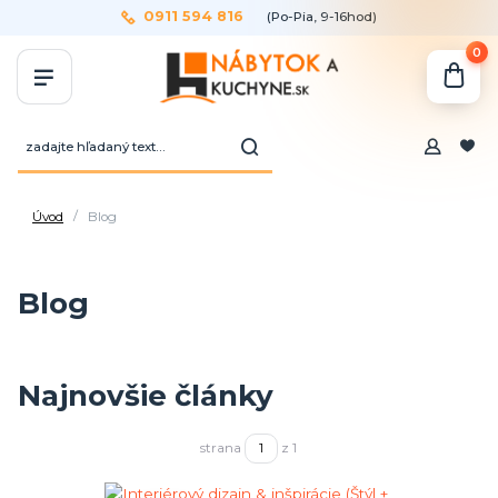
0911 594 816
(Po-Pia, 9-16hod)
0
Úvod
Blog
Blog
Najnovšie články
strana
z 1