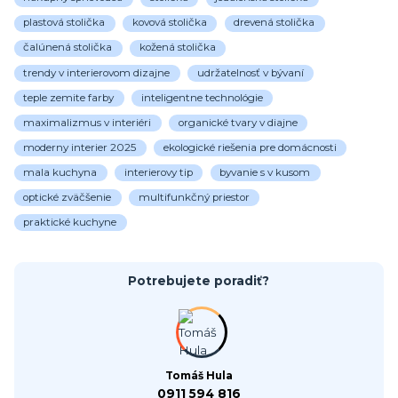
plastová stolička
kovová stolička
drevená stolička
čalúnená stolička
kožená stolička
trendy v interierovom dizajne
udržatelnosť v bývaní
teple zemite farby
inteligentne technológie
maximalizmus v interiéri
organické tvary v diajne
moderny interier 2025
ekologické riešenia pre domácnosti
mala kuchyna
interierovy tip
byvanie s v kusom
optické zväčšenie
multifunkčný priestor
praktické kuchyne
Potrebujete poradiť?
Tomáš Hula
0911 594 816