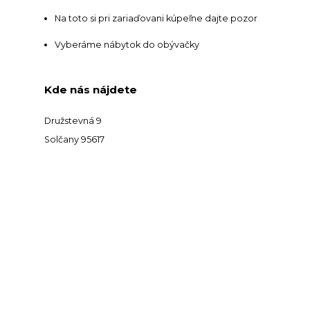
Na toto si pri zariaďovani kúpeľne dajte pozor
Vyberáme nábytok do obývačky
Kde nás nájdete
Družstevná 9
Solčany 95617