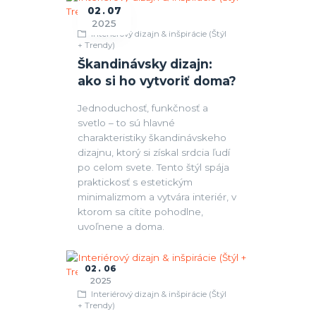
02
07
2025
Interiérový dizajn & inšpirácie (Štýl
+ Trendy)
Škandinávsky dizajn:
ako si ho vytvoriť doma?
Jednoduchosť, funkčnosť a
svetlo – to sú hlavné
charakteristiky škandinávskeho
dizajnu, ktorý si získal srdcia ľudí
po celom svete. Tento štýl spája
praktickosť s estetickým
minimalizmom a vytvára interiér, v
ktorom sa cítite pohodlne,
uvoľnene a doma.
02
06
2025
Interiérový dizajn & inšpirácie (Štýl
+ Trendy)