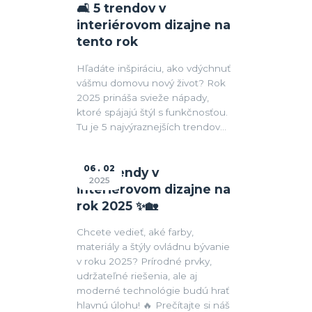
🛋 5 trendov v
interiérovom dizajne na
tento rok
Hľadáte inšpiráciu, ako vdýchnuť
vášmu domovu nový život? Rok
2025 prináša svieže nápady,
ktoré spájajú štýl s funkčnosťou.
Tu je 5 najvýraznejších trendov...
06
02
🏡✨ Trendy v
2025
interiérovom dizajne na
rok 2025 ✨🏡
Chcete vedieť, aké farby,
materiály a štýly ovládnu bývanie
v roku 2025? Prírodné prvky,
udržateľné riešenia, ale aj
moderné technológie budú hrať
hlavnú úlohu! 🔥 Prečítajte si náš