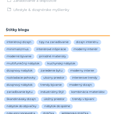
Zariaďovanie a dispozície
Lifestyle & dizajnérske myšlienky
Štítky blogu
interiérový dizajn
tipy na zariaďovanie
dizajn interiéru
minimalizmus
interiérové inšpirácie
moderný interiér
moderné bývanie
prírodné materiály
multifunkčný nábytok
kuchynský nábytok
dizajnovy nabytok
zariedenie bytu
moderny interier
rozkladacie pohovky
ulozny priestor
interierove trendy
dizajnový nábytok
trendy bývanie
moderný dizajn
zariaďovanie bytu
industriálny štýl
kombinácia materiálov
škandinávsky dizajn
úložný priestor
trendy v bývaní
nábytok do obývačky
nábytok do spálne
nákupný sprievodca
stolička
jedálenská stolička