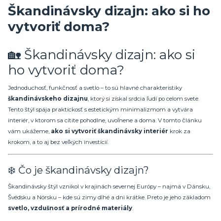
Škandinávsky dizajn: ako si ho
vytvoriť doma?
🏡 Škandinávsky dizajn: ako si
ho vytvoriť doma?
Jednoduchosť, funkčnosť a svetlo – to sú hlavné charakteristiky
škandinávskeho dizajnu
, ktorý si získal srdcia ľudí po celom svete.
Tento štýl spája praktickosť s estetickým minimalizmom a vytvára
interiér, v ktorom sa cítite pohodlne, uvoľnene a doma. V tomto článku
vám ukážeme,
ako si vytvoriť škandinávsky interiér
krok za
krokom, a to aj bez veľkých investícií.
❄️ Čo je škandinávsky dizajn?
Škandinávsky štýl vznikol v krajinách severnej Európy – najmä v Dánsku,
Švédsku a Nórsku – kde sú zimy dlhé a dni krátke. Preto je jeho základom
svetlo, vzdušnosť a prírodné materiály
.