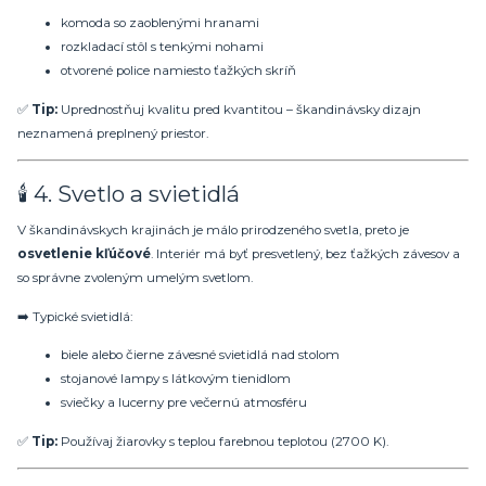
komoda so zaoblenými hranami
rozkladací stôl s tenkými nohami
otvorené police namiesto ťažkých skríň
✅
Tip:
Uprednostňuj kvalitu pred kvantitou – škandinávsky dizajn
neznamená preplnený priestor.
🕯️ 4. Svetlo a svietidlá
V škandinávskych krajinách je málo prirodzeného svetla, preto je
osvetlenie kľúčové
. Interiér má byť presvetlený, bez ťažkých závesov a
so správne zvoleným umelým svetlom.
➡️ Typické svietidlá:
biele alebo čierne závesné svietidlá nad stolom
stojanové lampy s látkovým tienidlom
sviečky a lucerny pre večernú atmosféru
✅
Tip:
Používaj žiarovky s teplou farebnou teplotou (2700 K).