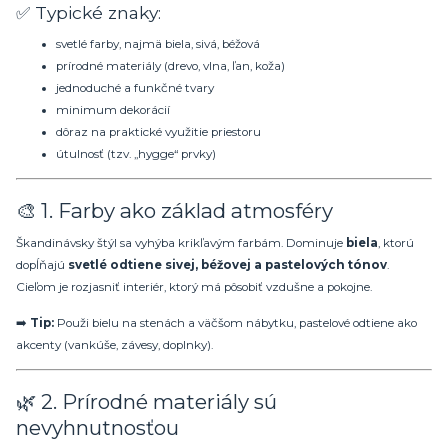
✅ Typické znaky:
svetlé farby, najmä biela, sivá, béžová
prírodné materiály (drevo, vlna, ľan, koža)
jednoduché a funkčné tvary
minimum dekorácií
dôraz na praktické využitie priestoru
útulnosť (tzv. „hygge“ prvky)
🎨 1. Farby ako základ atmosféry
Škandinávsky štýl sa vyhýba krikľavým farbám. Dominuje
biela
, ktorú
dopĺňajú
svetlé odtiene sivej, béžovej a pastelových tónov
.
Cieľom je rozjasniť interiér, ktorý má pôsobiť vzdušne a pokojne.
➡️
Tip:
Použi bielu na stenách a väčšom nábytku, pastelové odtiene ako
akcenty (vankúše, závesy, doplnky).
🌿 2. Prírodné materiály sú
nevyhnutnosťou