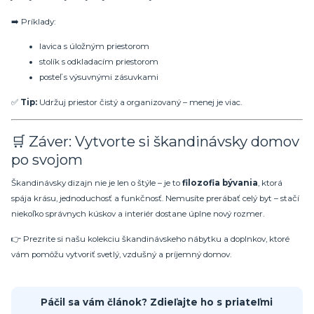
➡️ Príklady:
lavica s úložným priestorom
stolík s odkladacím priestorom
posteľ s výsuvnými zásuvkami
✅
Tip:
Udržuj priestor čistý a organizovaný – menej je viac.
🛒 Záver: Vytvorte si škandinávsky domov
po svojom
Škandinávsky dizajn nie je len o štýle – je to
filozofia bývania
, ktorá
spája krásu, jednoduchosť a funkčnosť. Nemusíte prerábať celý byt – stačí
niekoľko správnych kúskov a interiér dostane úplne nový rozmer.
👉 Prezrite si našu kolekciu škandinávskeho nábytku a doplnkov, ktoré
vám pomôžu vytvoriť svetlý, vzdušný a príjemný domov.
Páčil sa vám článok? Zdieľajte ho s priateľmi