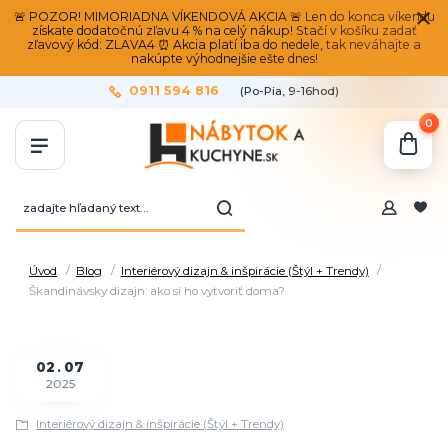
🚨 POZOR! MIMORIADNA VÍKENDOVÁ AKCIA 🚨 Len do konca víkendu
získate dodatočnú zľavu 4 % na celý nákup! Stačí v košíku zadať
zľavový kód: ZLAVA4 ⏰ Akcia platí iba do nedele, tak neváhajte a
nakúpte výhodnejšie ešte dnes!
0911 594 816
(Po-Pia, 9-16hod)
0
Úvod
Blog
Interiérový dizajn & inšpirácie (Štýl + Trendy)
Škandinávsky dizajn: ako si ho vytvoriť doma?
02
07
2025
Interiérový dizajn & inšpirácie (Štýl + Trendy)