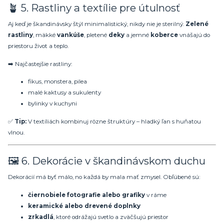
🪴 5. Rastliny a textílie pre útulnosť
Aj keď je škandinávsky štýl minimalistický, nikdy nie je sterilný.
Zelené
rastliny
, mäkké
vankúše
, pletené
deky
a jemné
koberce
vnášajú do
priestoru život a teplo.
➡️ Najčastejšie rastliny:
fikus, monstera, pilea
malé kaktusy a sukulenty
bylinky v kuchyni
✅
Tip:
V textíliách kombinuj rôzne štruktúry – hladký ľan s huňatou
vlnou.
🖼️ 6. Dekorácie v škandinávskom duchu
Dekorácií má byť málo, no každá by mala mať zmysel. Obľúbené sú:
čiernobiele fotografie alebo grafiky
v ráme
keramické alebo drevené doplnky
zrkadlá
, ktoré odrážajú svetlo a zväčšujú priestor