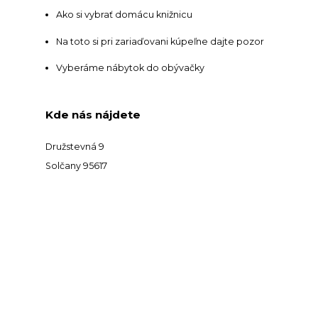
Ako si vybrať domácu knižnicu
Na toto si pri zariaďovani kúpeľne dajte pozor
Vyberáme nábytok do obývačky
Kde nás nájdete
Družstevná 9
Solčany 95617