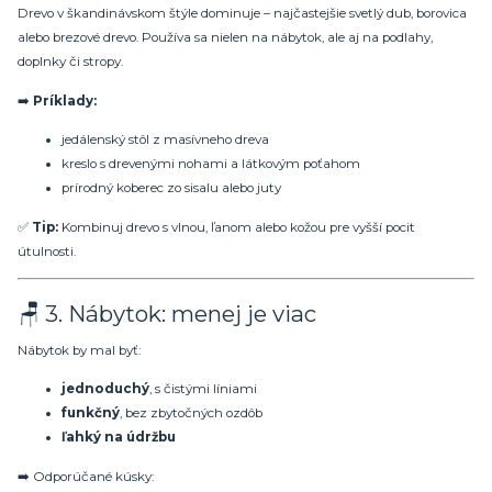
Drevo v škandinávskom štýle dominuje – najčastejšie svetlý dub, borovica
alebo brezové drevo. Používa sa nielen na nábytok, ale aj na podlahy,
doplnky či stropy.
➡️
Príklady:
jedálenský stôl z masívneho dreva
kreslo s drevenými nohami a látkovým poťahom
prírodný koberec zo sisalu alebo juty
✅
Tip:
Kombinuj drevo s vlnou, ľanom alebo kožou pre vyšší pocit
útulnosti.
🪑 3. Nábytok: menej je viac
Nábytok by mal byť:
jednoduchý
, s čistými líniami
funkčný
, bez zbytočných ozdôb
ľahký na údržbu
➡️ Odporúčané kúsky: