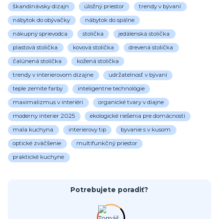
škandinávsky dizajn
úložný priestor
trendy v bývaní
nábytok do obývačky
nábytok do spálne
nákupný sprievodca
stolička
jedálenská stolička
plastová stolička
kovová stolička
drevená stolička
čalúnená stolička
kožená stolička
trendy v interierovom dizajne
udržatelnosť v bývaní
teple zemite farby
inteligentne technológie
maximalizmus v interiéri
organické tvary v diajne
moderny interier 2025
ekologické riešenia pre domácnosti
mala kuchyna
interierovy tip
byvanie s v kusom
optické zväčšenie
multifunkčný priestor
praktické kuchyne
Potrebujete poradiť?