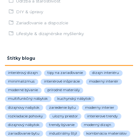
Údržba a starostlivosť
DIY & úpravy
Zariaďovanie a dispozície
Lifestyle & dizajnérske myšlienky
Štítky blogu
interiérový dizajn
tipy na zariaďovanie
dizajn interiéru
minimalizmus
interiérové inšpirácie
moderný interiér
moderné bývanie
prírodné materiály
multifunkčný nábytok
kuchynský nábytok
dizajnovy nabytok
zariedenie bytu
moderny interier
rozkladacie pohovky
ulozny priestor
interierove trendy
dizajnový nábytok
trendy bývanie
moderný dizajn
zariaďovanie bytu
industriálny štýl
kombinácia materiálov