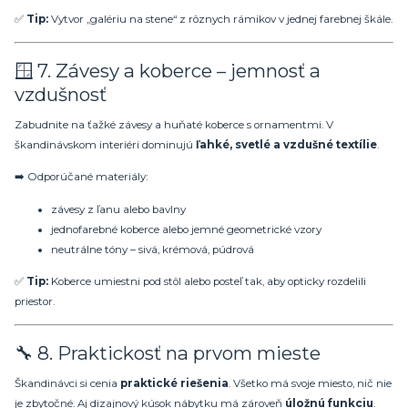
✅
Tip:
Vytvor „galériu na stene“ z rôznych rámikov v jednej farebnej škále.
🪟 7. Závesy a koberce – jemnosť a
vzdušnosť
Zabudnite na ťažké závesy a huňaté koberce s ornamentmi. V
škandinávskom interiéri dominujú
ľahké, svetlé a vzdušné textílie
.
➡️ Odporúčané materiály:
závesy z ľanu alebo bavlny
jednofarebné koberce alebo jemné geometrické vzory
neutrálne tóny – sivá, krémová, púdrová
✅
Tip:
Koberce umiestni pod stôl alebo posteľ tak, aby opticky rozdelili
priestor.
🔧 8. Praktickosť na prvom mieste
Škandinávci si cenia
praktické riešenia
. Všetko má svoje miesto, nič nie
je zbytočné. Aj dizajnový kúsok nábytku má zároveň
úložnú funkciu
.