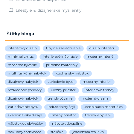
Lifestyle & dizajnérske myšlienky
Štítky blogu
interiérový dizajn
tipy na zariaďovanie
dizajn interiéru
minimalizmus
interiérové inšpirácie
moderný interiér
moderné bývanie
prírodné materiály
multifunkčný nábytok
kuchynský nábytok
dizajnovy nabytok
zariedenie bytu
moderny interier
rozkladacie pohovky
ulozny priestor
interierove trendy
dizajnový nábytok
trendy bývanie
moderný dizajn
zariaďovanie bytu
industriálny štýl
kombinácia materiálov
škandinávsky dizajn
úložný priestor
trendy v bývaní
nábytok do obývačky
nábytok do spálne
nákupný sprievodca
stolička
jedálenská stolička