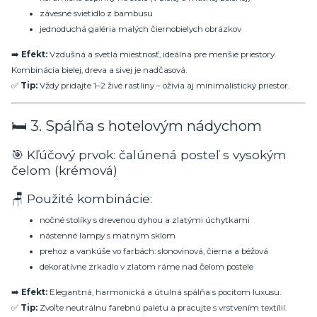
závesné svietidlo z bambusu
jednoduchá galéria malých čiernobielych obrázkov
➡️
Efekt:
Vzdušná a svetlá miestnosť, ideálna pre menšie priestory.
Kombinácia bielej, dreva a sivej je nadčasová.
✅
Tip:
Vždy pridajte 1–2 živé rastliny – oživia aj minimalistický priestor.
🛏️ 3. Spálňa s hotelovým nádychom
🎯 Kľúčový prvok: čalúnená posteľ s vysokým
čelom (krémová)
🪑 Použité kombinácie:
nočné stolíky s drevenou dyhou a zlatými úchytkami
nástenné lampy s matným sklom
prehoz a vankúše vo farbách: slonovinová, čierna a béžová
dekoratívne zrkadlo v zlatom ráme nad čelom postele
➡️
Efekt:
Elegantná, harmonická a útulná spálňa s pocitom luxusu.
✅
Tip:
Zvoľte neutrálnu farebnú paletu a pracujte s vrstvením textílií.