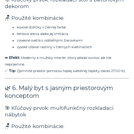
dekorom
🪑 Použité kombinácie:
kovové stoličky v čiernej farbe
tehlová stena alebo jej imitácia
závesné svetlá s viditeľnými žiarovkami
vysoké izbové rastliny v čiernych kvetináčoch
➡️
Efekt:
Moderný a mužský interiér, ktorý pôsobí surovo, ale nie
nepríjemne.
✅
Tip:
Zjemnite priestor pomocou teplej svetelnej teploty (okolo 2700 K).
🌿 6. Malý byt s jasným priestorovým
konceptom
🎯 Kľúčový prvok: multifunkčný rozkladací
nábytok
🪑 Použité kombinácie: