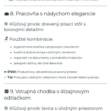
💼 8. Pracovňa s nádychom elegancie
🎯 Kľúčový prvok: drevený písací stôl s
kovovými detailmi
🪑 Použité kombinácie:
ergonomická stolička s dizajnovým čalúnením
kvalitná stolová lampa s otočným ramenom
organizér na dokumenty z prírodného materiálu
pokojové rastliny ako živé dekorácie
➡️
Efekt:
Produktívny, ale estetický pracovný priestor.
✅
Tip:
Pracujte s úložnými riešeniami, ktoré zároveň dobre vyzerajú.
🔲 9. Vstupná chodba s dizajnovým
odtlačkom
🎯 Kľúčový prvok: lavica s úložným priestorom