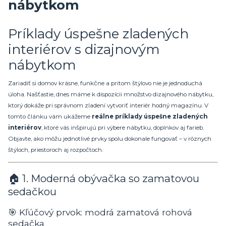
nábytkom
Príklady úspešne zladených
interiérov s dizajnovým
nábytkom
Zariadiť si domov krásne, funkčne a pritom štýlovo nie je jednoduchá
úloha. Našťastie, dnes máme k dispozícii množstvo dizajnového nábytku,
ktorý dokáže pri správnom zladení vytvoriť interiér hodný magazínu. V
tomto článku vám ukážeme
reálne príklady úspešne zladených
interiérov
, ktoré vás inšpirujú pri výbere nábytku, doplnkov aj farieb.
Objavte, ako môžu jednotlivé prvky spolu dokonale fungovať – v rôznych
štýloch, priestoroch aj rozpočtoch.
🏠 1. Moderná obývačka so zamatovou
sedačkou
🎯 Kľúčový prvok: modrá zamatová rohová
sedačka