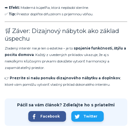
➡️
Efekt:
Moderná kúpeľňa, ktorá nepôsobí sterilne.
✅
Tip:
Priestor doplňte difuzérom s príjemnou vôňou.
🛒 Záver: Dizajnový nábytok ako základ
úspechu
Zladený interiér nie je len o estetike – je to
spojenie funkčnosti, štýlu a
pocitu domova
. Každý z uvedených príkladov ukazuje, že aj s
niekoľkými kľúčovými prvkami dokážete vytvoriť harmonický a
zapamätateľný priestor.
👉
Prezrite si našu ponuku dizajnového nábytku a doplnkov
,
ktoré vám pomôžu vytvoriť vlastný príklad dokonalého interiéru.
Páčil sa vám článok? Zdieľajte ho s priateľmi
Facebook
Twitter