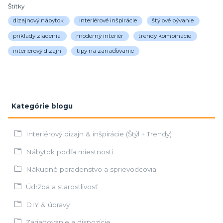
Štítky
dizajnový nábytok
interiérové inšpirácie
štýlové bývanie
príklady zladenia
moderný interiér
trendy kombinácie
interiérový dizajn
tipy na zariaďovanie
Kategórie blogu
Interiérový dizajn & inšpirácie (Štýl + Trendy)
Nábytok podľa miestnosti
Nákupné poradenstvo a sprievodcovia
Údržba a starostlivosť
DIY & úpravy
Zariaďovanie a dispozície