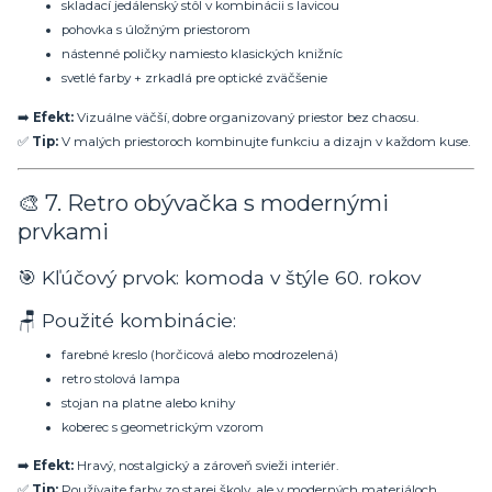
skladací jedálenský stôl v kombinácii s lavicou
pohovka s úložným priestorom
nástenné poličky namiesto klasických knižníc
svetlé farby + zrkadlá pre optické zväčšenie
➡️
Efekt:
Vizuálne väčší, dobre organizovaný priestor bez chaosu.
✅
Tip:
V malých priestoroch kombinujte funkciu a dizajn v každom kuse.
🎨 7. Retro obývačka s modernými
prvkami
🎯 Kľúčový prvok: komoda v štýle 60. rokov
🪑 Použité kombinácie:
farebné kreslo (horčicová alebo modrozelená)
retro stolová lampa
stojan na platne alebo knihy
koberec s geometrickým vzorom
➡️
Efekt:
Hravý, nostalgický a zároveň svieži interiér.
✅
Tip:
Používajte farby zo starej školy, ale v moderných materiáloch.