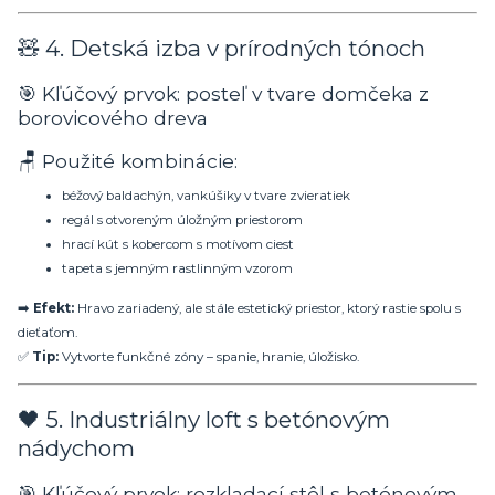
🧸 4. Detská izba v prírodných tónoch
🎯 Kľúčový prvok: posteľ v tvare domčeka z
borovicového dreva
🪑 Použité kombinácie:
béžový baldachýn, vankúšiky v tvare zvieratiek
regál s otvoreným úložným priestorom
hrací kút s kobercom s motívom ciest
tapeta s jemným rastlinným vzorom
➡️
Efekt:
Hravo zariadený, ale stále estetický priestor, ktorý rastie spolu s
dieťaťom.
✅
Tip:
Vytvorte funkčné zóny – spanie, hranie, úložisko.
🖤 5. Industriálny loft s betónovým
nádychom
🎯 Kľúčový prvok: rozkladací stôl s betónovým