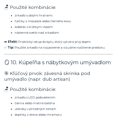
🪑 Použité kombinácie:
zrkadlo s oblými hranami
háčiky z mosadze alebo čierneho kovu
koberec s krátkym vlasom
nástenné svetlo nad zrkadlom
➡️
Efekt:
Praktický vstup do bytu, ktorý vytvára prvý dojem.
✅
Tip:
Použite zrkadlo na rozjasnenie a vizuálne rozšírenie priestoru.
🪞 10. Kúpeľňa s nábytkovým umývadlom
🎯 Kľúčový prvok: závesná skrinka pod
umývadlo (napr. dub artisan)
🪑 Použité kombinácie:
zrkadlo s LED podsvietením
čierna alebo matná batéria
uteráky v prírodných tónoch
doplnky z dreva alebo mramoru