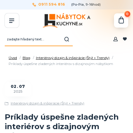
0911 594 816
(Po-Pia, 9-16hod)
0
Úvod
Blog
Interiérový dizajn & inšpirácie (Štýl + Trendy)
Príklady úspešne zladených interiérov s dizajnovým nábytkom
02
07
2025
Interiérový dizajn & inšpirácie (Štýl + Trendy)
Príklady úspešne zladených
interiérov s dizajnovým