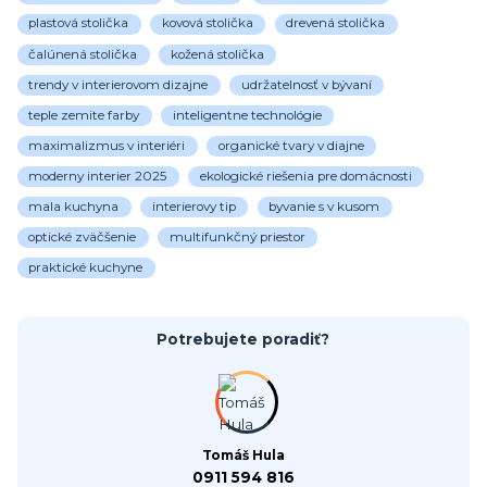
plastová stolička
kovová stolička
drevená stolička
čalúnená stolička
kožená stolička
trendy v interierovom dizajne
udržatelnosť v bývaní
teple zemite farby
inteligentne technológie
maximalizmus v interiéri
organické tvary v diajne
moderny interier 2025
ekologické riešenia pre domácnosti
mala kuchyna
interierovy tip
byvanie s v kusom
optické zväčšenie
multifunkčný priestor
praktické kuchyne
Potrebujete poradiť?
Tomáš Hula
0911 594 816