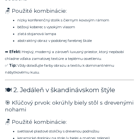
🪑 Použité kombinácie:
nízky konferenčný stolík s čiernym kovovým rámom
béžový koberec s vysokým vlasom
zlatá stojanová lampa
abstraktný obraz v podobnej farebnej škále
➡️
Efekt:
Hrejivý, moderný a zároveň luxusný priestor, ktorý nepôsobí
chladne vďaka zamatovej textúre a teplému osvetleniu.
✅
Tip:
Vždy dolaďujte farby obrazu a textilu k dominantnému
nábytkovému kusu.
🍽️ 2. Jedáleň v škandinávskom štýle
🎯 Kľúčový prvok: okrúhly biely stôl s drevenými
nohami
🪑 Použité kombinácie:
svetlosivé plastové stoličky s drevenou podnožou
keramické doplnky na stole (v bielej a matnej zelenej)