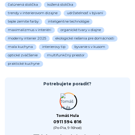
čalúnená stolička
kožená stolička
trendy v interierovom dizajne
udržatelnosť v bývaní
teple zemite farby
inteligentne technológie
maximalizmus v interiéri
organické tvary v diajne
moderny interier 2025
ekologické riešenia pre domácnosti
mala kuchyna
interierovy tip
byvanie s v kusom
optické zväčšenie
multifunkčný priestor
praktické kuchyne
Potrebujete poradiť?
Tomáš Hula
0911 594 816
(Po-Pia, 9-16hod)