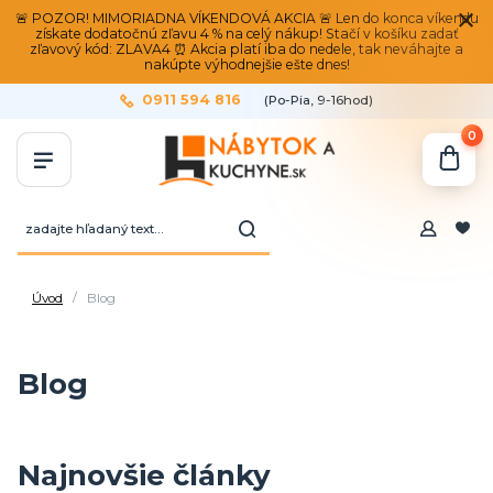
🚨 POZOR! MIMORIADNA VÍKENDOVÁ AKCIA 🚨 Len do konca víkendu
získate dodatočnú zľavu 4 % na celý nákup! Stačí v košíku zadať
zľavový kód: ZLAVA4 ⏰ Akcia platí iba do nedele, tak neváhajte a
nakúpte výhodnejšie ešte dnes!
0911 594 816
(Po-Pia, 9-16hod)
0
Úvod
Blog
Blog
Najnovšie články