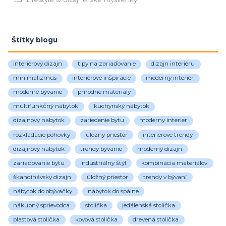
Štítky blogu
interiérový dizajn
tipy na zariaďovanie
dizajn interiéru
minimalizmus
interiérové inšpirácie
moderný interiér
moderné bývanie
prírodné materiály
multifunkčný nábytok
kuchynský nábytok
dizajnovy nabytok
zariedenie bytu
moderny interier
rozkladacie pohovky
ulozny priestor
interierove trendy
dizajnový nábytok
trendy bývanie
moderný dizajn
zariaďovanie bytu
industriálny štýl
kombinácia materiálov
škandinávsky dizajn
úložný priestor
trendy v bývaní
nábytok do obývačky
nábytok do spálne
nákupný sprievodca
stolička
jedálenská stolička
plastová stolička
kovová stolička
drevená stolička