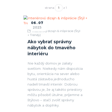
strana
z 1
06
07
2025
Interiérový dizajn & inšpirácie (Štýl
+ Trendy)
Ako vybrať správny
nábytok do tmavého
interiéru
Nie každý domov je zaliaty
svetlom. Niekedy nám dispozícia
bytu, orientácia na sever alebo
hustá zástavba jednoducho
nadelí tmavší interiér. Dobrou
správou je, že aj takéto priestory
môžu pôsobiť útulne, príjemne a
štýlovo – stačí zvoliť správny
nábytok a doplnky.