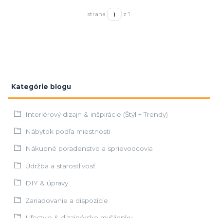
strana
z 1
Kategórie blogu
Interiérový dizajn & inšpirácie (Štýl + Trendy)
Nábytok podľa miestnosti
Nákupné poradenstvo a sprievodcovia
Údržba a starostlivosť
DIY & úpravy
Zariaďovanie a dispozície
Lifestyle & dizajnérske myšlienky