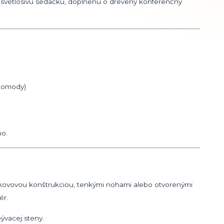
 svetlosivú sedačku, doplnenú o drevený konferenčný
 komody)
ho.
 kovovou konštrukciou, tenkými nohami alebo otvorenými
ér.
ývacej steny.