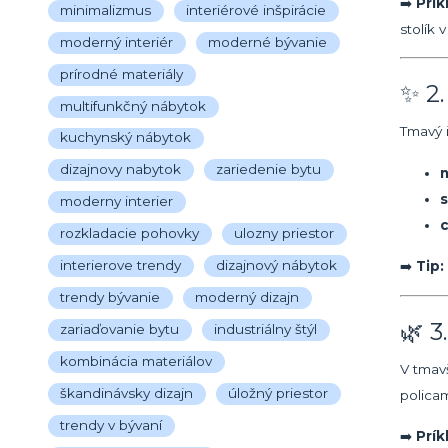
➡️
Prík
minimalizmus
interiérové inšpirácie
stolík 
moderný interiér
moderné bývanie
prírodné materiály
✨ 2.
multifunkčný nábytok
Tmavý 
kuchynský nábytok
dizajnovy nabytok
zariedenie bytu
s
moderny interier
c
rozkladacie pohovky
ulozny priestor
interierove trendy
dizajnový nábytok
➡️
Tip:
trendy bývanie
moderný dizajn
🌿 
zariaďovanie bytu
industriálny štýl
kombinácia materiálov
V tmav
škandinávsky dizajn
úložný priestor
policam
trendy v bývaní
➡️
Prík