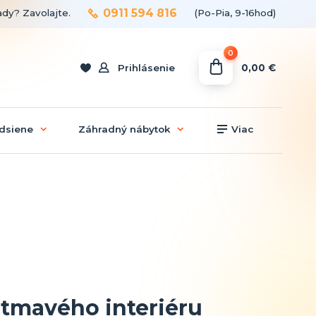
0911 594 816
ady? Zavolajte.
(Po-Pia, 9-16hod)
0
0,00 €
Prihlásenie
dsiene
Záhradný nábytok
Viac
 tmavého interiéru