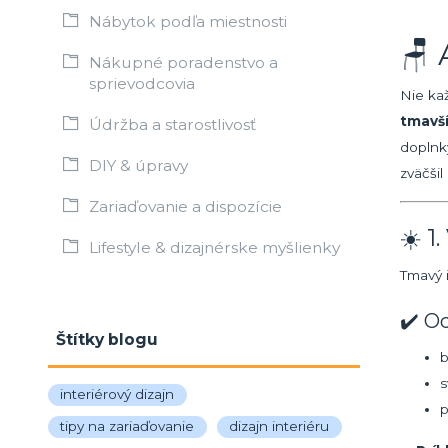
Nábytok podľa miestnosti
🪑 
Nákupné poradenstvo a
sprievodcovia
Nie ka
tmavší
Údržba a starostlivosť
doplnk
DIY & úpravy
zväčšil
Zariaďovanie a dispozície
☀️ 1
Lifestyle & dizajnérske myšlienky
Tmavý i
✔️ O
Štítky blogu
b
s
interiérový dizajn
p
tipy na zariaďovanie
dizajn interiéru