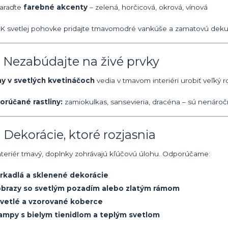
araďte
farebné akcenty
– zelená, horčicová, okrová, vínová
K svetlej pohovke pridajte tmavomodré vankúše a zamatovú deku 
. Nezabúdajte na živé prvky
ny v svetlých kvetináčoch
vedia v tmavom interiéri urobiť veľký r
rúčané rastliny:
zamiokulkas, sansevieria, dracéna – sú nenároč
. Dekorácie, ktoré rozjasnia
interiér tmavý, doplnky zohrávajú kľúčovú úlohu. Odporúčame:
rkadlá a sklenené dekorácie
obrazy so svetlým pozadím alebo zlatým rámom
svetlé a vzorované koberce
ampy s bielym tienidlom a teplým svetlom