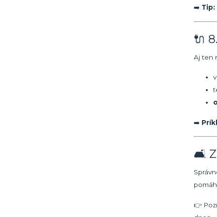
➡️
Tip:
🔌 8
Aj ten
v
t
o
➡️
Prík
🛋 Z
Správn
pomáhaj
👉 Poz