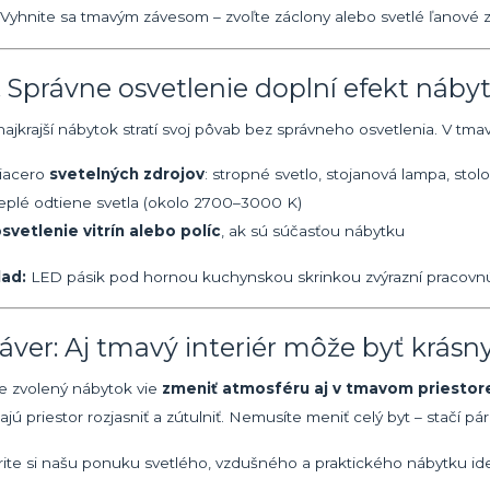
Vyhnite sa tmavým závesom – zvoľte záclony alebo svetlé ľanové zá
. Správne osvetlenie doplní efekt náby
 najkrajší nábytok stratí svoj pôvab bez správneho osvetlenia. V t
iacero
svetelných zdrojov
: stropné svetlo, stojanová lampa, stol
eplé odtiene svetla (okolo 2700–3000 K)
svetlenie vitrín alebo políc
, ak sú súčasťou nábytku
lad:
LED pásik pod hornou kuchynskou skrinkou zvýrazní pracovnú d
áver: Aj tmavý interiér môže byť krásny
e zvolený nábytok vie
zmeniť atmosféru aj v tmavom priestor
ú priestor rozjasniť a zútulniť. Nemusíte meniť celý byt – stačí p
rite si našu ponuku svetlého, vzdušného a praktického nábytku ide