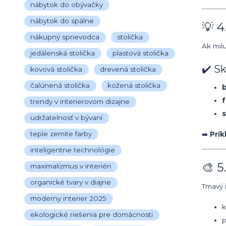
nábytok do obývačky
nábytok do spálne
💡 
nákupný sprievodca
stolička
Ak milu
jedálenská stolička
plastová stolička
✔️ S
kovová stolička
drevená stolička
čalúnená stolička
kožená stolička
b
f
trendy v interierovom dizajne
udržatelnosť v bývaní
teple zemite farby
➡️
Prík
inteligentne technológie
🎨 5
maximalizmus v interiéri
organické tvary v diajne
Tmavý i
moderny interier 2025
ekologické riešenia pre domácnosti
p