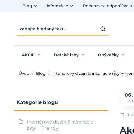
Blog
Informácie
Recenzie a odporúčania
AKCIE
Detské izby
Obývačky
Úvod
Blog
Interiérový dizajn & inšpirácie (Štýl + Tre
06
20
Kategórie blogu
Inte
Interiérový dizajn & inšpirácie
Ak
(Štýl + Trendy)