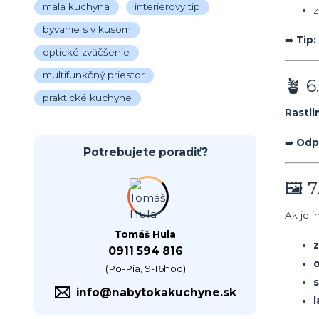
mala kuchyna
interierovy tip
z
byvanie s v kusom
➡️
Tip:
optické zväčšenie
multifunkčný priestor
🪴 6
praktické kuchyne
Rastli
➡️
Odpo
Potrebujete poradiť?
🖼 7
Ak je 
Tomáš Hula
z
0911 594 816
(Po-Pia, 9-16hod)
info@nabytokakuchyne.sk
l