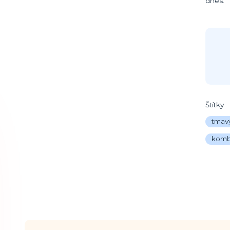
dnes.
Štítky
tmavý
kombi