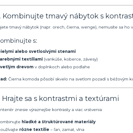
4. Kombinujte tmavý nábytok s kontra
jete tmavý nábytok (napr. orech, čierna, wenge), nemusíte sa ho vz
kombinujte s:
ielymi alebo svetlosivými stenami
arebnými textíliami
(vankúše, koberce, závesy)
svetlým drevom
v doplnkoch alebo podlahe
lad:
Čierna komoda pôsobí skvelo na svetlom pozadí s béžovým k
. Hrajte sa s kontrastmi a textúrami
nteriér znesie výraznejšie kontrasty a viac vrstvenia:
kombinujte
hladké a štruktúrované materiály
oužívajte
rôzne textílie
– ľan, zamat, vlna