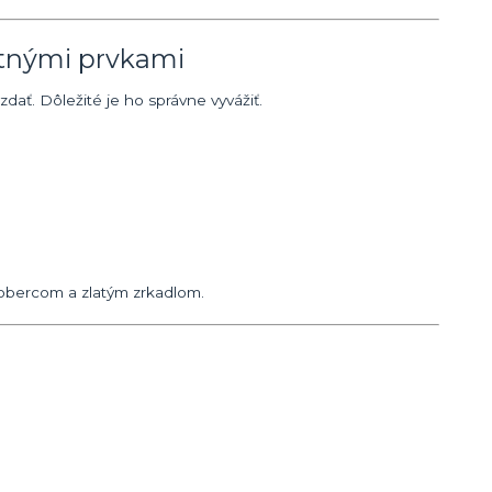
stnými prvkami
dať. Dôležité je ho správne vyvážiť.
obercom a zlatým zrkadlom.