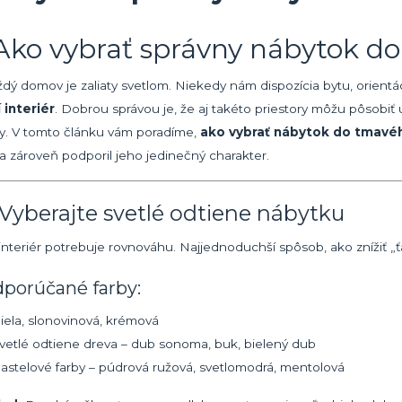
Ako vybrať správny nábytok do
ždý domov je zaliaty svetlom. Niekedy nám dispozícia bytu, orient
 interiér
. Dobrou správou je, že aj takéto priestory môžu pôsobiť ú
y. V tomto článku vám poradíme,
ako vybrať nábytok do tmavého
 a zároveň podporil jeho jedinečný charakter.
. Vyberajte svetlé odtiene nábytku
nteriér potrebuje rovnováhu. Najjednoduchší spôsob, ako znížiť „ťaž
dporúčané farby:
iela, slonovinová, krémová
vetlé odtiene dreva – dub sonoma, buk, bielený dub
astelové farby – púdrová ružová, svetlomodrá, mentolová