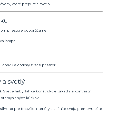
vesy, ktoré prepustia svetlo.
tku
mavom priestore odporúčame:
ová lampa
osku a opticky zväčší priestor.
 a svetlý
e
. Svetlé farby, ľahké konštrukcie, zrkadlá a kontrasty
ár premyslených kúskov.
álneho pre tmavšie interiéry a začnite svoju premenu ešte