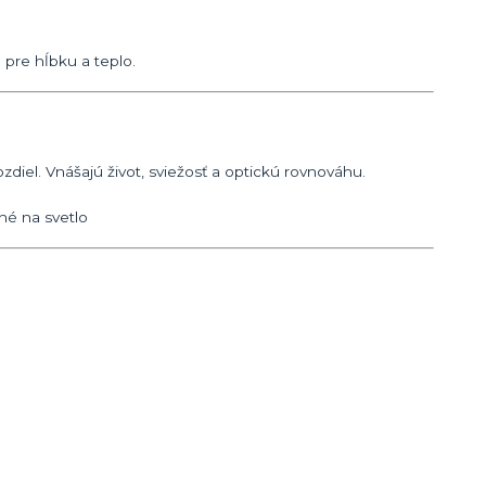
pre hĺbku a teplo.
ozdiel. Vnášajú život, sviežosť a optickú rovnováhu.
né na svetlo