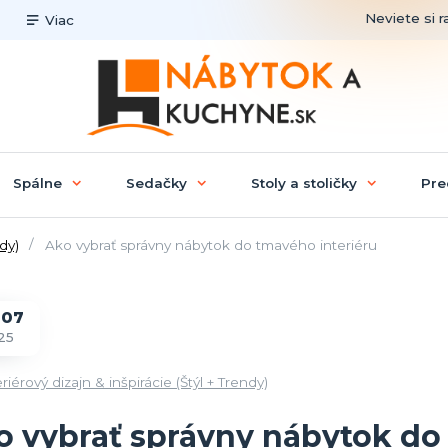
Neviete si r
Viac
Spálne
Sedačky
Stoly a stoličky
Pre
ndy)
Ako vybrať správny nábytok do tmavého interiéru
07
25
riérový dizajn & inšpirácie (Štýl + Trendy)
o vybrať správny nábytok do