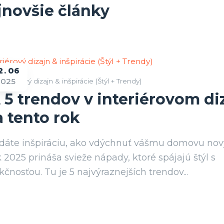
jnovšie články
2
06
2025
nteriérový dizajn & inšpirácie (Štýl + Trendy)
 5 trendov v interiérovom di
 tento rok
dáte inšpiráciu, ako vdýchnuť vášmu domovu nový
 2025 prináša svieže nápady, ktoré spájajú štýl s
kčnosťou. Tu je 5 najvýraznejších trendov...