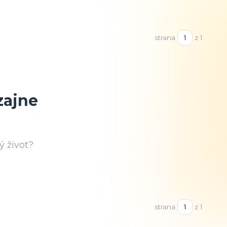
strana
z 1
zajne
 život?
strana
z 1