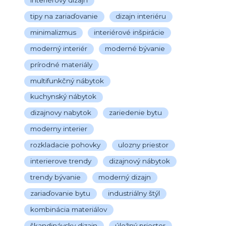
tipy na zariaďovanie
dizajn interiéru
minimalizmus
interiérové inšpirácie
moderný interiér
moderné bývanie
prírodné materiály
multifunkčný nábytok
kuchynský nábytok
dizajnovy nabytok
zariedenie bytu
moderny interier
rozkladacie pohovky
ulozny priestor
interierove trendy
dizajnový nábytok
trendy bývanie
moderný dizajn
zariaďovanie bytu
industriálny štýl
kombinácia materiálov
škandinávsky dizajn
úložný priestor