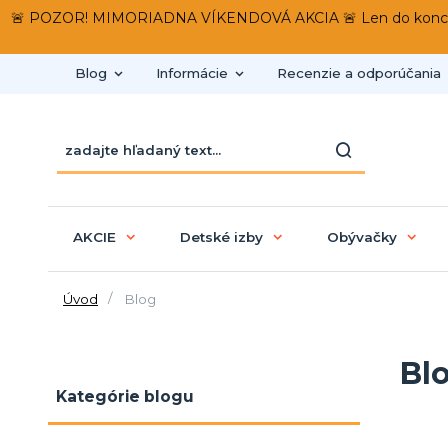
🚨 POZOR! MIMORIADNA VÍKENDOVÁ AKCIA 🚨 Len do konca víken
Blog
Informácie
Recenzie a odporúčania
AKCIE
Detské izby
Obývačky
Úvod
Blog
Bl
Kategórie blogu