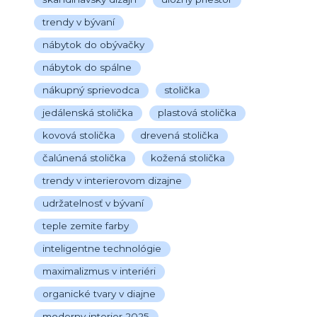
trendy v bývaní
nábytok do obývačky
nábytok do spálne
nákupný sprievodca
stolička
jedálenská stolička
plastová stolička
kovová stolička
drevená stolička
čalúnená stolička
kožená stolička
trendy v interierovom dizajne
udržatelnosť v bývaní
teple zemite farby
inteligentne technológie
maximalizmus v interiéri
organické tvary v diajne
moderny interier 2025