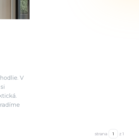
hodlie. V
si
ktická.
oradíme
strana
z 1