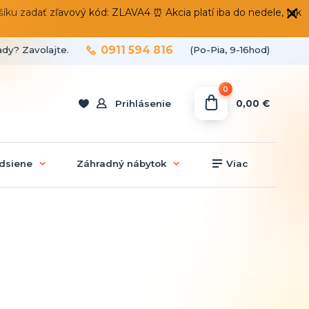
 zadať zľavový kód: ZLAVA4 ⏰ Akcia platí iba do nedele, tak
0911 594 816
ady? Zavolajte.
(Po-Pia, 9-16hod)
0
0,00 €
Prihlásenie
dsiene
Záhradný nábytok
Viac