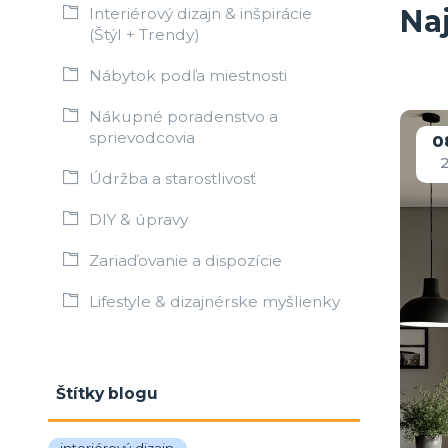
Na
Interiérový dizajn & inšpirácie
(Štýl + Trendy)
Nábytok podľa miestnosti
Nákupné poradenstvo a
sprievodcovia
0
Údržba a starostlivosť
DIY & úpravy
Zariaďovanie a dispozície
Lifestyle & dizajnérske myšlienky
Štítky blogu
interiérový dizajn