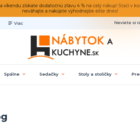
du získate dodatočnú zľavu 4 % na celý nákup! Stačí v košíku
neváhajte a nakúpte výhodnejšie ešte dnes!
Neviete si r
Viac
Spálne
Sedačky
Stoly a stoličky
Pre
og