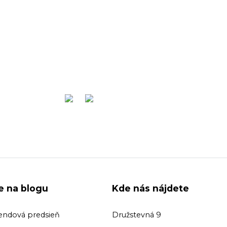
ie na blogu
Kde nás nájdete
endová predsieň
Družstevná 9