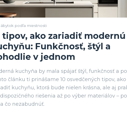
ábytok podľa miestnosti
 tipov, ako zariadiť modernú
uchyňu: Funkčnosť, štýl a
ohodlie v jednom
erná kuchyňa by mala spájať štýl, funkčnosť a po
to článku ti prinášame 10 osvedčených tipov, ako 
iadiť kuchyňu, ktorá bude nielen krásna, ale aj pra
dispozičného riešenia až po výber materiálov – p
 na čo nezabudnúť.