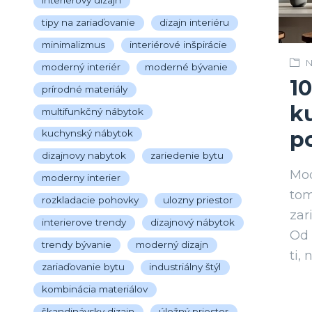
tipy na zariaďovanie
dizajn interiéru
minimalizmus
interiérové inšpirácie
N
moderný interiér
moderné bývanie
10
prírodné materiály
k
multifunkčný nábytok
p
kuchynský nábytok
dizajnovy nabytok
zariedenie bytu
Mod
moderny interier
tom
rozkladacie pohovky
ulozny priestor
zar
interierove trendy
dizajnový nábytok
Od 
trendy bývanie
moderný dizajn
ti,
zariaďovanie bytu
industriálny štýl
kombinácia materiálov
škandinávsky dizajn
úložný priestor