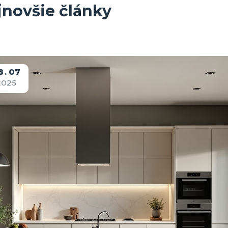
jnovšie články
8
07
2025