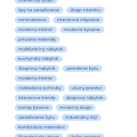
tipy na zariaďovanie
dizajn interiéru
minimalizmus
interiérové inšpirácie
moderný interiér
moderné bývanie
prírodné materiály
multifunkčný nábytok
kuchynský nábytok
dizajnovy nabytok
zariedenie bytu
moderny interier
rozkladacie pohovky
ulozny priestor
interierove trendy
dizajnový nábytok
trendy bývanie
moderný dizajn
zariaďovanie bytu
industriálny štýl
kombinácia materiálov
škandinávsky dizajn
úložný priestor