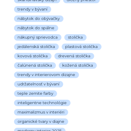
trendy v bývaní
nábytok do obývačky
nábytok do spálne
nákupný sprievodca
stolička
jedálenská stolička
plastová stolička
kovová stolička
drevená stolička
čalúnená stolička
kožená stolička
trendy v interierovom dizajne
udržatelnosť v bývaní
teple zemite farby
inteligentne technológie
maximalizmus v interiéri
organické tvary v diajne
moderny interier 2025