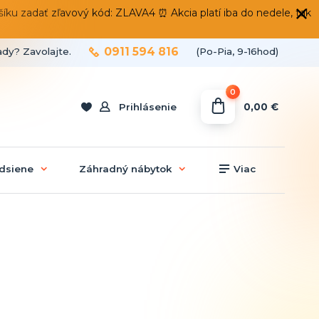
 zadať zľavový kód: ZLAVA4 ⏰ Akcia platí iba do nedele, tak
0911 594 816
ady? Zavolajte.
(Po-Pia, 9-16hod)
0
0,00 €
Prihlásenie
dsiene
Záhradný nábytok
Viac