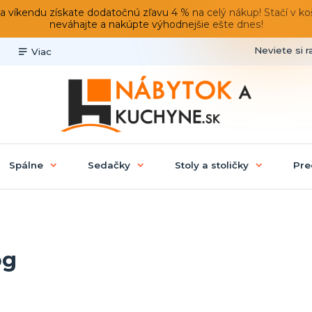
du získate dodatočnú zľavu 4 % na celý nákup! Stačí v košíku
neváhajte a nakúpte výhodnejšie ešte dnes!
Neviete si r
Viac
Spálne
Sedačky
Stoly a stoličky
Pre
og