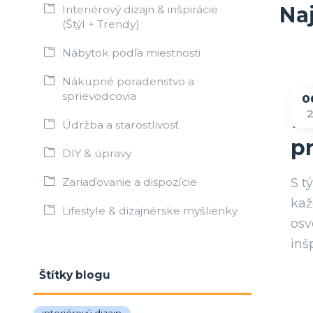
Na
Interiérový dizajn & inšpirácie
(Štýl + Trendy)
Nábytok podľa miestnosti
Nákupné poradenstvo a
sprievodcovia
0

Údržba a starostlivosť
p
DIY & úpravy
S t
Zariaďovanie a dispozície
kaž
Lifestyle & dizajnérske myšlienky
osv
inš
Štítky blogu
interiérový dizajn