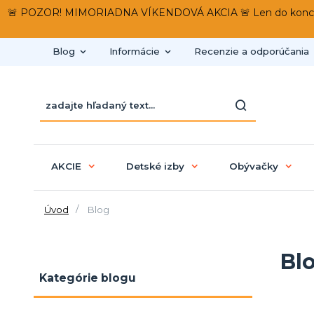
🚨 POZOR! MIMORIADNA VÍKENDOVÁ AKCIA 🚨 Len do konca víken
Blog
Informácie
Recenzie a odporúčania
AKCIE
Detské izby
Obývačky
Úvod
Blog
Bl
Kategórie blogu