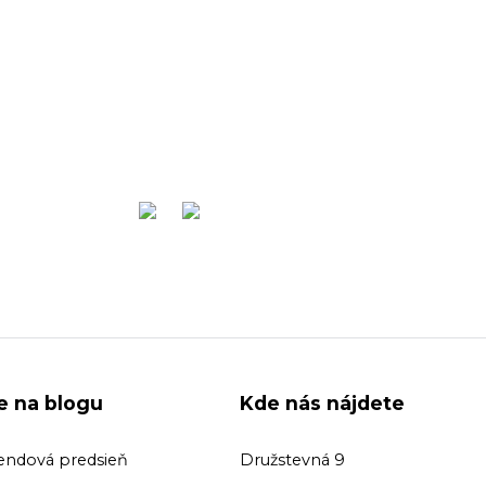
ie na blogu
Kde nás nájdete
endová predsieň
Družstevná 9