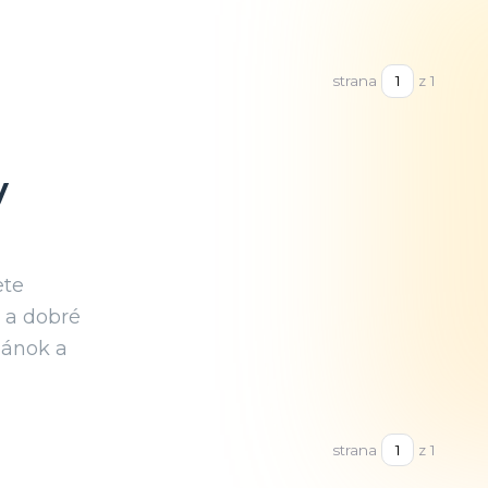
strana
z 1
y
ete
k a dobré
lánok a
strana
z 1