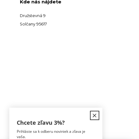
Kde nás nájdete
Družstevná 9
Solčany 95617
Kontakt
Chcete zľavu
3%
?
Prihláste sa k odberu noviniek a zľava je
Tomáš Hula
vaša.