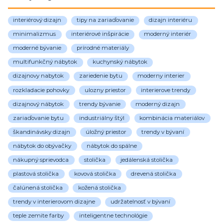
interiérový dizajn
tipy na zariaďovanie
dizajn interiéru
minimalizmus
interiérové inšpirácie
moderný interiér
moderné bývanie
prírodné materiály
multifunkčný nábytok
kuchynský nábytok
dizajnovy nabytok
zariedenie bytu
moderny interier
rozkladacie pohovky
ulozny priestor
interierove trendy
dizajnový nábytok
trendy bývanie
moderný dizajn
zariaďovanie bytu
industriálny štýl
kombinácia materiálov
škandinávsky dizajn
úložný priestor
trendy v bývaní
nábytok do obývačky
nábytok do spálne
nákupný sprievodca
stolička
jedálenská stolička
plastová stolička
kovová stolička
drevená stolička
čalúnená stolička
kožená stolička
trendy v interierovom dizajne
udržatelnosť v bývaní
teple zemite farby
inteligentne technológie