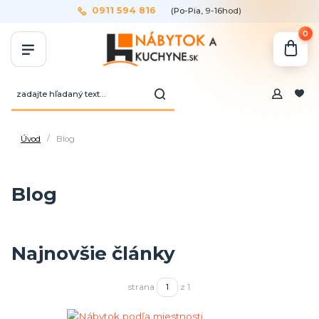
0911 594 816
(Po-Pia, 9-16hod)
0
Úvod
Blog
Blog
Najnovšie články
strana
z 1