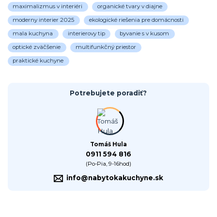
maximalizmus v interiéri
organické tvary v diajne
moderny interier 2025
ekologické riešenia pre domácnosti
mala kuchyna
interierovy tip
byvanie s v kusom
optické zväčšenie
multifunkčný priestor
praktické kuchyne
Potrebujete poradiť?
Tomáš Hula
0911 594 816
(Po-Pia, 9-16hod)
info@nabytokakuchyne.sk