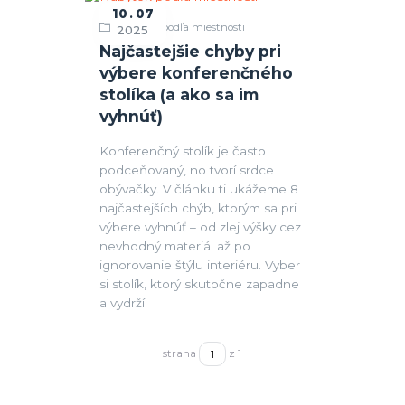
10
07
Nábytok podľa miestnosti
2025
Najčastejšie chyby pri
výbere konferenčného
stolíka (a ako sa im
vyhnúť)
Konferenčný stolík je často
podceňovaný, no tvorí srdce
obývačky. V článku ti ukážeme 8
najčastejších chýb, ktorým sa pri
výbere vyhnúť – od zlej výšky cez
nevhodný materiál až po
ignorovanie štýlu interiéru. Vyber
si stolík, ktorý skutočne zapadne
a vydrží.
strana
z 1