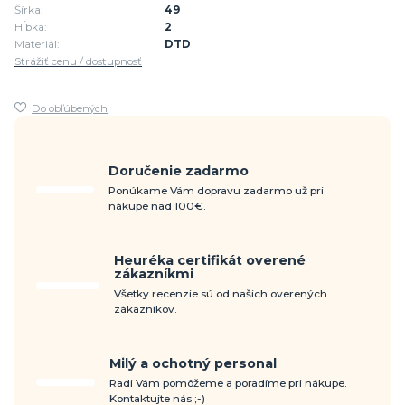
Šírka:
49
Hĺbka:
2
Materiál:
DTD
Strážiť cenu / dostupnosť
Do obľúbených
Doručenie zadarmo
Ponúkame Vám dopravu zadarmo už pri
nákupe nad 100€.
Heuréka certifikát overené
zákazníkmi
Všetky recenzie sú od našich overených
zákazníkov.
Milý a ochotný personal
Radi Vám pomôžeme a poradíme pri nákupe.
Kontaktujte nás ;-)