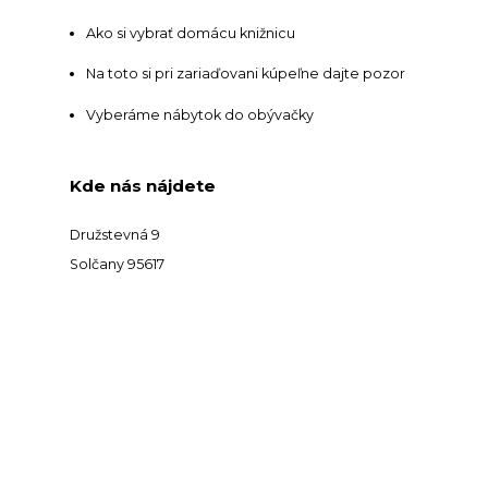
Ako si vybrať domácu knižnicu
Na toto si pri zariaďovani kúpeľne dajte pozor
Vyberáme nábytok do obývačky
Kde nás nájdete
Družstevná 9
Solčany 95617