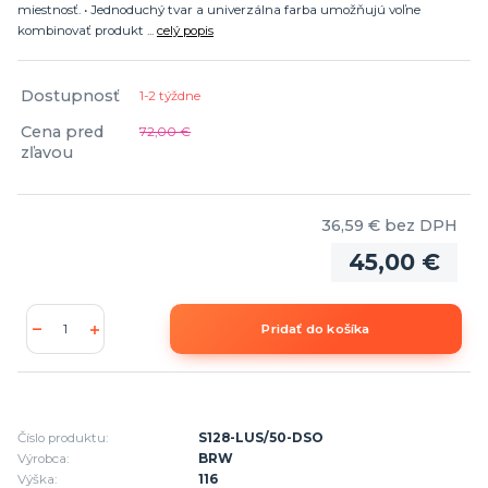
miestnosť. • Jednoduchý tvar a univerzálna farba umožňujú voľne
kombinovať produkt ...
celý popis
Dostupnosť
1-2 týždne
Cena pred
72,00 €
zľavou
36,59 €
bez DPH
45,00 €
Pridať do košíka
Číslo produktu:
S128-LUS/50-DSO
Výrobca:
BRW
Výška:
116