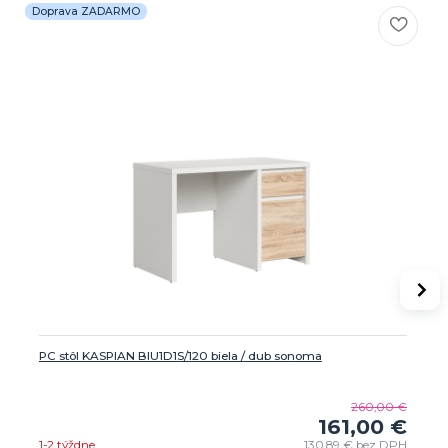
Doprava ZADARMO
PC stôl KASPIAN BIU1D1S/120 biela / dub sonoma
260,00 €
161,00 €
1-2 týždne
130,89 €
bez DPH