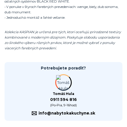
ostatných systémov BLACK RED WHITE.
• V ponuke v štyroch farebných prevedeniach: wenge, biely, dub sonoma,
dub monument.
• Jednoduchá montáž a ľahké vešanie.
Kolekcia KASPIAN je určená pre tých, ktorí oceňujú prirodzené textúry
kombinované s moderným dizajnom. Poskytuje slobodu usporiadania
zo širokého výberu rôzných prvkov, ktoré je možné vybrať z ponuky
viacerých farebných prevedení.
Potrebujete poradiť?
Tomáš Hula
0911 594 816
(Po-Pia, 9-16hod)
info@nabytokakuchyne.sk