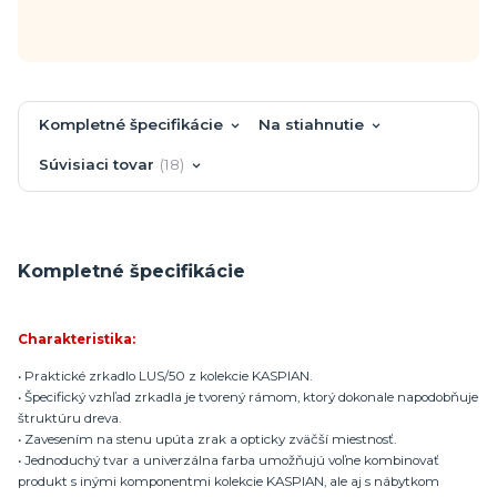
Kompletné špecifikácie
Na stiahnutie
Súvisiaci tovar
18
Kompletné špecifikácie
Charakteristika:
• Praktické zrkadlo LUS/50 z kolekcie KASPIAN.
• Špecifický vzhľad zrkadla je tvorený rámom, ktorý dokonale napodobňuje
štruktúru dreva.
• Zavesením na stenu upúta zrak a opticky zväčší miestnosť.
• Jednoduchý tvar a univerzálna farba umožňujú voľne kombinovať
produkt s inými komponentmi kolekcie KASPIAN, ale aj s nábytkom