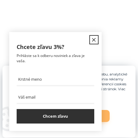
Kontakt
Chcete zľavu
3%
?
Prihláste sa k odberu noviniek a zľava je
Tomáš Hula
vaša.
0911 594 816
(Po-Pia, 9-16hod)
Pre základnú funkčnosť, spríjemnenie používania webu, analytické
účely a v prípade udelenia súhlasu aj na účely cielenia reklamy
info@nabytokakuchyne.sk
využívame súbory cookies. Nastavenie vlastných preferencií cookies
môžete kedykoľvek upraviť odkazom v spodnej časti stránok. Viac
informácií nájdete
tu
.
Chcem zľavu
Nastavenia
Súhlasím
Vytvorené na
Eshop-rychlo.sk