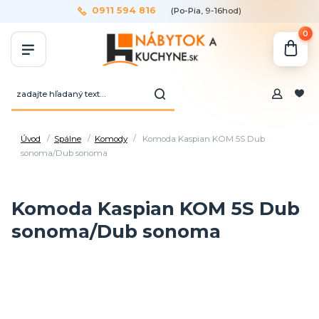
0911 594 816
(Po-Pia, 9-16hod)
0
Úvod
Spálne
Komody
Komoda Kaspian KOM 5S Dub
sonoma/Dub sonoma
Komoda Kaspian KOM 5S Dub
sonoma/Dub sonoma