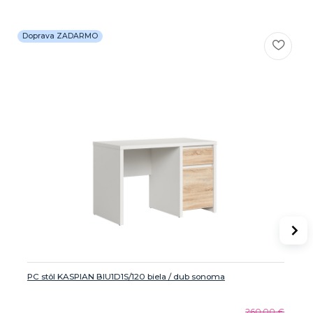
Doprava ZADARMO
PC stôl KASPIAN BIU1D1S/120 biela / dub sonoma
260,00 €