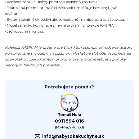
• Komoda ponúka úložný priestor v podobe 5 zásuviek.
• Tvarovaná predná hrana čiel zásuviek umožňuje bezúchytkové
otváranie.
• Systém koľajničiek poskytuje jednoduchú manipuláciu so zásuvkou.
• Model sa ľahko kombinuje s inými prvkami z kolekcie KASPIAN.
• Jednoduchá montáž.
Kolekcia KASPIAN je určená pre tých, ktorí oceňujú prirodzené textúry
kombinované s moderným dizajnom. Poskytuje slobodu usporiadania
zo širokého výberu rôzných prvkov, ktoré je možné vybrať z ponuky
viacerých farebných prevedení.
Potrebujete poradiť?
Tomáš Hula
0911 594 816
(Po-Pia, 9-16hod)
info@nabytokakuchyne.sk