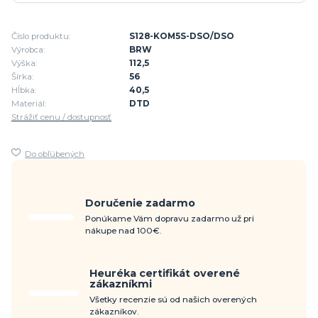
Číslo produktu:
S128-KOM5S-DSO/DSO
Výrobca:
BRW
Výška:
112,5
Šírka:
56
Hĺbka:
40,5
Materiál:
DTD
Strážiť cenu / dostupnosť
Do obľúbených
Doručenie zadarmo
Ponúkame Vám dopravu zadarmo už pri
nákupe nad 100€.
Heuréka certifikát overené
zákazníkmi
Všetky recenzie sú od našich overených
zákazníkov.