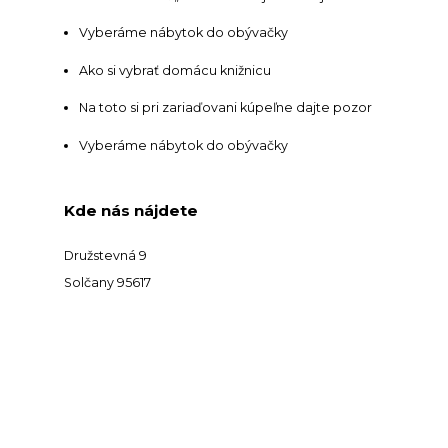
Vyberáme nábytok do obývačky
Ako si vybrať domácu knižnicu
Na toto si pri zariaďovani kúpeľne dajte pozor
Vyberáme nábytok do obývačky
Kde nás nájdete
Družstevná 9
Solčany 95617