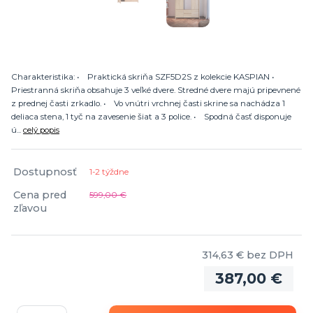
Charakteristika: • Praktická skriňa SZF5D2S z kolekcie KASPIAN •
Priestranná skriňa obsahuje 3 veľké dvere. Stredné dvere majú pripevnené
z prednej časti zrkadlo. • Vo vnútri vrchnej časti skrine sa nachádza 1
deliaca stena, 1 tyč na zavesenie šiat a 3 police. • Spodná časť disponuje
ú...
celý popis
Dostupnosť
1-2 týždne
Cena pred
599,00 €
zľavou
314,63 €
bez DPH
387,00 €