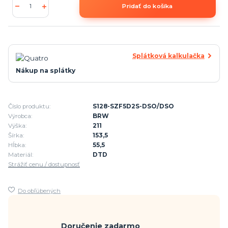
Pridať do košíka
Splátková kalkulačka
Nákup na splátky
Číslo produktu:
S128-SZF5D2S-DSO/DSO
Výrobca:
BRW
Výška:
211
Šírka:
153,5
Hĺbka:
55,5
Materiál:
DTD
Strážiť cenu / dostupnosť
Do obľúbených
Doručenie zadarmo