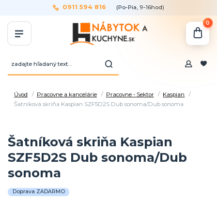
0911 594 816
(Po-Pia, 9-16hod)
0
Úvod
Pracovne a kancelárie
Pracovne - Sektor
Kaspian
Šatníková skriňa Kaspian SZF5D2S Dub sonoma/Dub sonoma
Šatníková skriňa Kaspian
SZF5D2S Dub sonoma/Dub
sonoma
Doprava ZADARMO