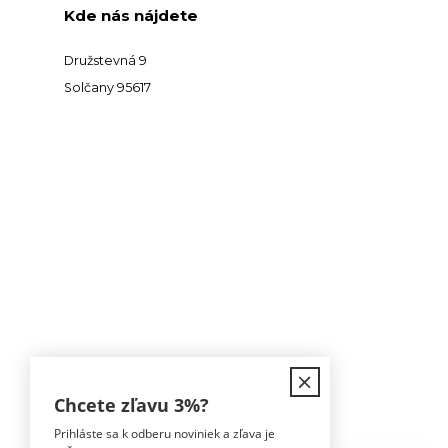
Kde nás nájdete
Družstevná 9
Solčany 95617
Kontakt
Chcete zľavu
3%
?
Prihláste sa k odberu noviniek a zľava je
Tomáš Hula