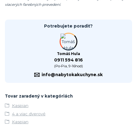
viacerých farebných prevedení.
Potrebujete poradiť?
Tomáš Hula
0911 594 816
(Po-Pia, 9-16hod)
info@nabytokakuchyne.sk
Tovar zaradený v kategóriách
Kaspian
4 a viac dverové
Kaspian