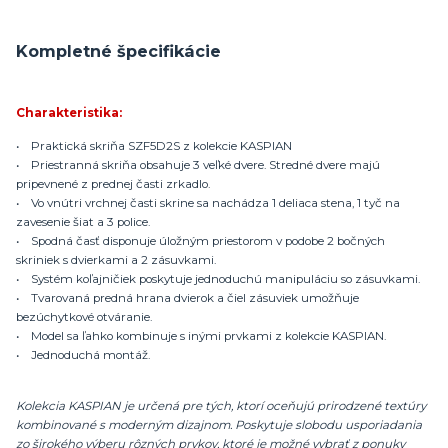
Kompletné špecifikácie
Charakteristika:
• Praktická skriňa SZF5D2S z kolekcie KASPIAN
• Priestranná skriňa obsahuje 3 veľké dvere. Stredné dvere majú
pripevnené z prednej časti zrkadlo.
• Vo vnútri vrchnej časti skrine sa nachádza 1 deliaca stena, 1 tyč na
zavesenie šiat a 3 police.
• Spodná časť disponuje úložným priestorom v podobe 2 bočných
skriniek s dvierkami a 2 zásuvkami.
• Systém koľajničiek poskytuje jednoduchú manipuláciu so zásuvkami.
• Tvarovaná predná hrana dvierok a čiel zásuviek umožňuje
bezúchytkové otváranie.
• Model sa ľahko kombinuje s inými prvkami z kolekcie KASPIAN.
• Jednoduchá montáž.
Kolekcia KASPIAN je určená pre tých, ktorí oceňujú prirodzené textúry
kombinované s moderným dizajnom. Poskytuje slobodu usporiadania
zo širokého výberu rôzných prvkov, ktoré je možné vybrať z ponuky