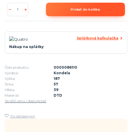
Pridať do košíka
Splátková kalkulačka
Nákup na splátky
Číslo produktu:
0000086110
Výrobca:
Kondela
Výška:
187
Šírka:
57
Hĺbka:
39
Materiál:
DTD
Strážiť cenu / dostupnosť
Do obľúbených