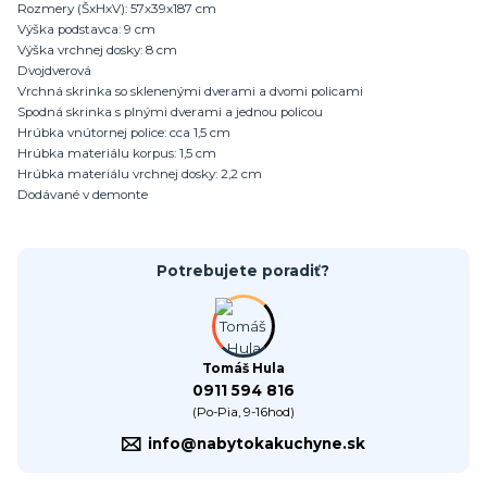
Rozmery (ŠxHxV): 57x39x187 cm
Výška podstavca: 9 cm
Výška vrchnej dosky: 8 cm
Dvojdverová
Vrchná skrinka so sklenenými dverami a dvomi policami
Spodná skrinka s plnými dverami a jednou policou
Hrúbka vnútornej police: cca 1,5 cm
Hrúbka materiálu korpus: 1,5 cm
Hrúbka materiálu vrchnej dosky: 2,2 cm
Dodávané v demonte
Potrebujete poradiť?
Tomáš Hula
0911 594 816
(Po-Pia, 9-16hod)
info@nabytokakuchyne.sk