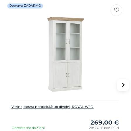
Doprava ZADARMO
Vitrína, sosna nordická/dub divoký, ROYAL W4D
269,00 €
Odosielame do 3 dní
218,70 €
bez DPH