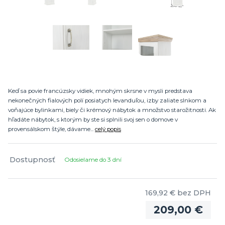
Keď sa povie francúzsky vidiek, mnohým skrsne v mysli predstava
nekonečných fialových polí posiatych levanduľou, izby zaliate slnkom a
voňajúce bylinkami, biely či krémový nábytok a množstvo starožitnosti. Ak
hľadáte nábytok, s ktorým by ste si splnili svoj sen o domove v
provensálskom štýle, dávame...
celý popis
Dostupnosť
Odosielame do 3 dní
169,92 €
bez DPH
209,00 €