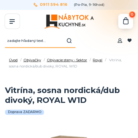
0911 594 816
(Po-Pia, 9-16hod)
0
Úvod
Obývačky
Obývacie steny - Sektor
Royal
Vitrína,
sosna nordická/dub divoký, ROYAL W1D
Vitrína, sosna nordická/dub
divoký, ROYAL W1D
Doprava ZADARMO