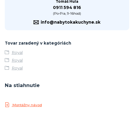
Tomáš Hula
0911 594 816
(Po-Pia, 9-16hod)
info@nabytokakuchyne.sk
Tovar zaradený v kategóriách
Royal
Royal
Royal
Na stiahnutie
Montážny návod