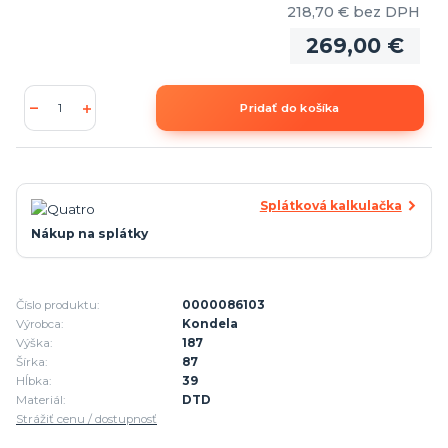
218,70 €
bez DPH
269,00 €
Pridať do košíka
Splátková kalkulačka
Nákup na splátky
Číslo produktu:
0000086103
Výrobca:
Kondela
Výška:
187
Šírka:
87
Hĺbka:
39
Materiál:
DTD
Strážiť cenu / dostupnosť