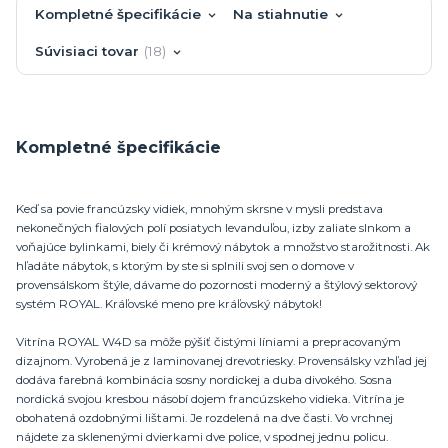
Kompletné špecifikácie
Na stiahnutie
Súvisiaci tovar
18
Kompletné špecifikácie
Keď sa povie francúzsky vidiek, mnohým skrsne v mysli predstava
nekonečných fialových polí posiatych levanduľou, izby zaliate slnkom a
voňajúce bylinkami, biely či krémový nábytok a množstvo starožitnosti. Ak
hľadáte nábytok, s ktorým by ste si splnili svoj sen o domove v
provensálskom štýle, dávame do pozornosti moderný a štýlový sektorový
systém ROYAL. Kráľovské meno pre kráľovský nábytok!
Vitrína ROYAL W4D sa môže pýšiť čistými líniami a prepracovaným
dizajnom. Vyrobená je z laminovanej drevotriesky. Provensálsky vzhľad jej
dodáva farebná kombinácia sosny nordickej a duba divokého. Sosna
nordická svojou kresbou násobí dojem francúzskeho vidieka. Vitrína je
obohatená ozdobnými lištami. Je rozdelená na dve časti. Vo vrchnej
nájdete za sklenenými dvierkami dve police, v spodnej jednu policu.