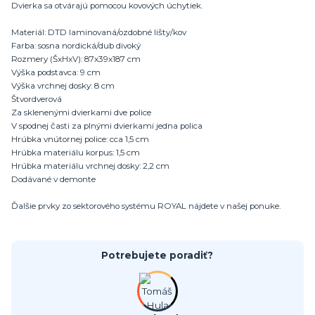
Dvierka sa otvárajú pomocou kovových úchytiek.
Materiál: DTD laminovaná/ozdobné lišty/kov
Farba: sosna nordická/dub divoký
Rozmery (ŠxHxV): 87x39x187 cm
Výška podstavca: 9 cm
Výška vrchnej dosky: 8 cm
Štvordverová
Za sklenenými dvierkami dve police
V spodnej časti za plnými dvierkami jedna polica
Hrúbka vnútornej police: cca 1,5 cm
Hrúbka materiálu korpus: 1,5 cm
Hrúbka materiálu vrchnej dosky: 2,2 cm
Dodávané v demonte
Ďalšie prvky zo sektorového systému ROYAL nájdete v našej ponuke.
Potrebujete poradiť?