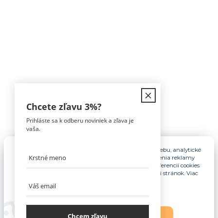
Kontakt
Chcete zľavu
3%
?
Prihláste sa k odberu noviniek a zľava je
Tomáš Hula
vaša.
0911 594 816
(Po-Pia, 9-16hod)
Pre základnú funkčnosť, spríjemnenie používania webu, analytické
účely a v prípade udelenia súhlasu aj na účely cielenia reklamy
info@nabytokakuchyne.sk
využívame súbory cookies. Nastavenie vlastných preferencií cookies
môžete kedykoľvek upraviť odkazom v spodnej časti stránok. Viac
informácií nájdete
tu
.
Chcem zľavu
Nastavenia
Súhlasím