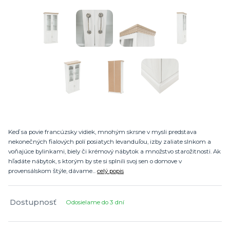
Keď sa povie francúzsky vidiek, mnohým skrsne v mysli predstava
nekonečných fialových polí posiatych levanduľou, izby zaliate slnkom a
voňajúce bylinkami, biely či krémový nábytok a množstvo starožitnosti. Ak
hľadáte nábytok, s ktorým by ste si splnili svoj sen o domove v
provensálskom štýle, dávame...
celý popis
Dostupnosť
Odosielame do 3 dní