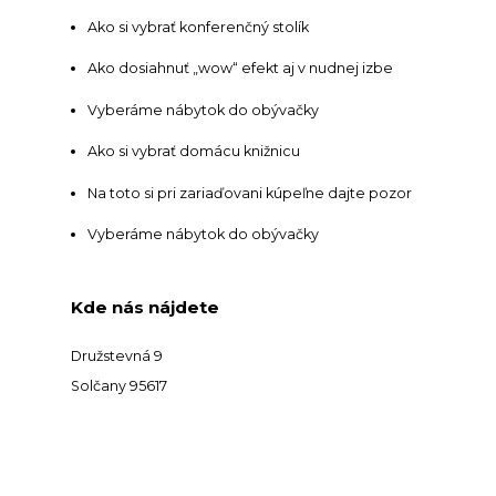
Ako si vybrať konferenčný stolík
Ako dosiahnuť „wow“ efekt aj v nudnej izbe
Vyberáme nábytok do obývačky
Ako si vybrať domácu knižnicu
Na toto si pri zariaďovani kúpeľne dajte pozor
Vyberáme nábytok do obývačky
Kde nás nájdete
Družstevná 9
Solčany 95617