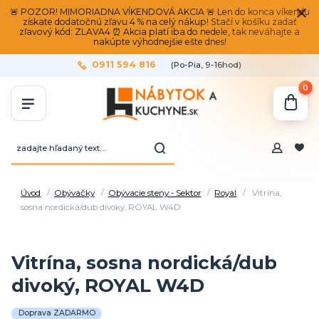
🚨 POZOR! MIMORIADNA VÍKENDOVÁ AKCIA 🚨 Len do konca víkendu
získate dodatočnú zľavu 4 % na celý nákup! Stačí v košíku zadať
zľavový kód: ZLAVA4 ⏰ Akcia platí iba do nedele, tak neváhajte a
nakúpte výhodnejšie ešte dnes!
0911 594 816
(Po-Pia, 9-16hod)
0
Úvod
Obývačky
Obývacie steny - Sektor
Royal
Vitrína,
sosna nordická/dub divoký, ROYAL W4D
Vitrína, sosna nordická/dub
divoký, ROYAL W4D
Doprava ZADARMO