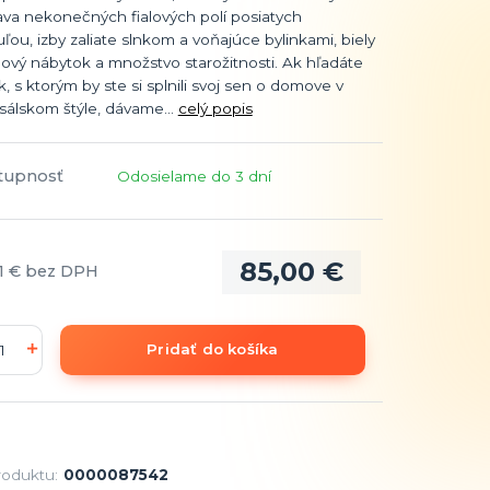
ava nekonečných fialových polí posiatych
ľou, izby zaliate slnkom a voňajúce bylinkami, biely
ový nábytok a množstvo starožitnosti. Ak hľadáte
, s ktorým by ste si splnili svoj sen o domove v
sálskom štýle, dávame...
celý popis
tupnosť
Odosielame do 3 dní
85,00 €
1 €
bez DPH
Pridať do košíka
roduktu:
0000087542