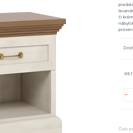
predst
levandu
či krém
nábytok
proven
Dos
69,1
Číslo p