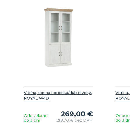
Vitrína, sosna nordická/dub divoký,
Vitrína
ROYAL W4D
ROYAL
269,00 €
Odosielame
Odosie
do 3 dní
218,70 €
bez DPH
do 3 dn