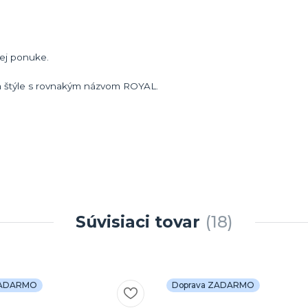
ej ponuke.
m štýle s rovnakým názvom ROYAL.
Súvisiaci tovar
18
ZADARMO
Doprava ZADARMO