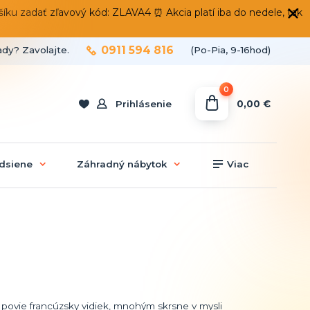
 zadať zľavový kód: ZLAVA4 ⏰ Akcia platí iba do nedele, tak
0911 594 816
ady? Zavolajte.
(Po-Pia, 9-16hod)
0
0,00 €
Prihlásenie
dsiene
Záhradný nábytok
Viac
povie francúzsky vidiek, mnohým skrsne v mysli