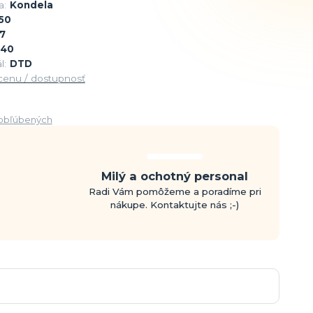
a:
Kondela
50
7
40
l:
DTD
 cenu / dostupnosť
obľúbených
Milý a ochotný personal
Radi Vám pomôžeme a poradíme pri
nákupe. Kontaktujte nás ;-)