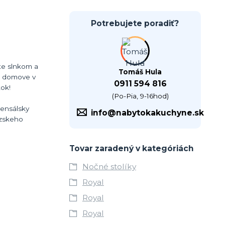
Potrebujete poradiť?
ate slnkom a
Tomáš Hula
 o domove v
0911 594 816
ok!
(Po-Pia, 9-16hod)
vensálsky
info@nabytokakuchyne.sk
úzskeho
Tovar zaradený v kategóriách
Nočné stolíky
Royal
Royal
Royal