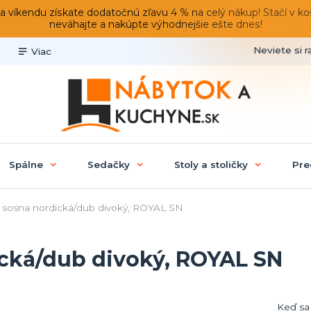
du získate dodatočnú zľavu 4 % na celý nákup! Stačí v košíku
neváhajte a nakúpte výhodnejšie ešte dnes!
Neviete si r
Viac
Spálne
Sedačky
Stoly a stoličky
Pre
, sosna nordická/dub divoký, ROYAL SN
ická/dub divoký, ROYAL SN
Keď sa 