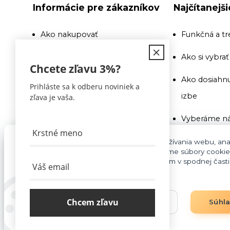
Informácie pre zákazníkov
Najčítanejš
Ako nakupovať
Funkčná a tr
Doprava
Ako si vybra
Chcete zľavu
3%
?
Recenzie a odporúčania
Ako dosiahnu
Prihláste sa k odberu noviniek a
izbe
zľava je vaša.
Obchodné podmienky
Vyberáme ná
Doprava
Ako si vybra
Pre základnú funkčnosť, spríjemnenie používania webu, anal
Kontakty
súhlasu aj na účely cielenia reklamy využívame súbory cookie
cookies môžete kedykoľvek upraviť odkazom v spodnej časti s
Na toto si pr
Blog
pozor
Chcem zľavu
Nastavenia
Súhl
Vyberáme ná