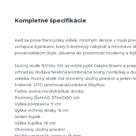
Kompletné špecifikácie
Keď sa povie francúzsky vidiek, mnohým skrsne v mysli pred
voňajúce bylinkami, biely či krémový nábytok a množstvo sta
provensálskom štýle, dávame do pozornosti moderný a štý
Nočný stolík ROYAL SN sa môže pýšiť čistými líniami a pre
vzhľad jej dodáva farebná kombinácia sosny nordickej a 
vidieka. Nočný stolík má otvorený úložný priestor a jeden 
Materiál: DTD laminovaná/ozdobné lišty/kov
Farba: sosna nordická/dub divoký
Rozmery (ŠxHxV): 57x40x50 cm
Výška podstavca: 9 cm
Výška vrchnej dosky: 8 cm
Jeden šuplík
Výška šuplíka: 16 cm
Otvorený úložný priestor
Hrúbka materiálu korpus: 15 mm