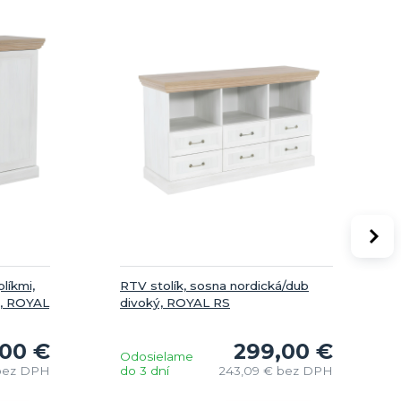
líkmi,
RTV stolík, sosna nordická/dub
ý, ROYAL
divoký, ROYAL RS
,00 €
299,00 €
Odosielame
bez DPH
do 3 dní
243,09 €
bez DPH