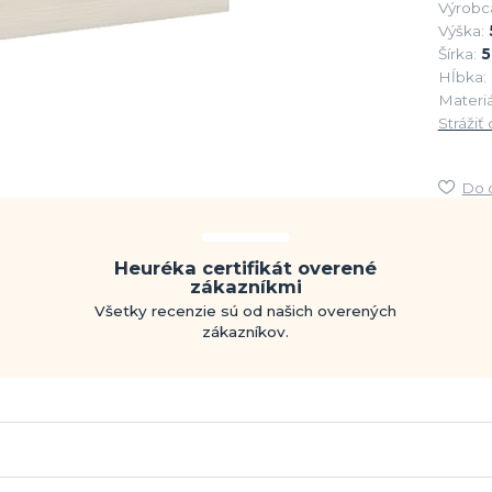
Výrobc
Výška:
Šírka:
5
Hĺbka:
Materiá
Strážiť
Do 
Heuréka certifikát overené
zákazníkmi
Všetky recenzie sú od našich overených
zákazníkov.