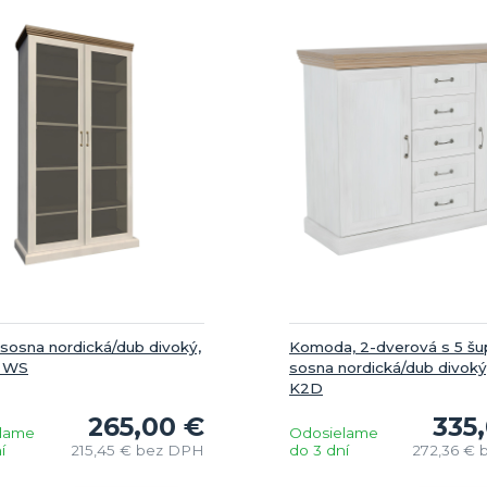
, sosna nordická/dub divoký,
Komoda, 2-dverová s 5 šup
 WS
sosna nordická/dub divok
K2D
265,00 €
335
lame
Odosielame
í
215,45 €
bez DPH
do 3 dní
272,36 €