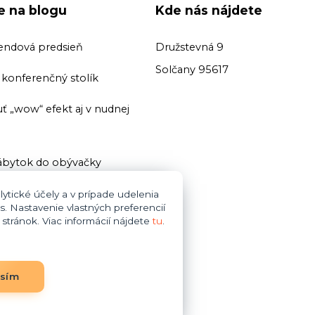
ie na blogu
Kde nás nájdete
endová predsieň
Družstevná 9
Solčany 95617
ť konferenčný stolík
ť „wow“ efekt aj v nudnej
bytok do obývačky
ť domácu knižnicu
ytické účely a v prípade udelenia
s. Nastavenie vlastných preferencií
tránok. Viac informácií nájdete
tu
.
i zariaďovani kúpeľne dajte
asím
bytok do obývačky