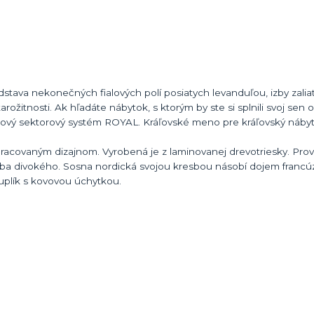
stava nekonečných fialových polí posiatych levanduľou, izby zali
rožitnosti. Ak hľadáte nábytok, s ktorým by ste si splnili svoj sen
lový sektorový systém ROYAL. Kráľovské meno pre kráľovský nábyt
pracovaným dizajnom. Vyrobená je z laminovanej drevotriesky. Pro
duba divokého. Sosna nordická svojou kresbou násobí dojem franc
šuplík s kovovou úchytkou.