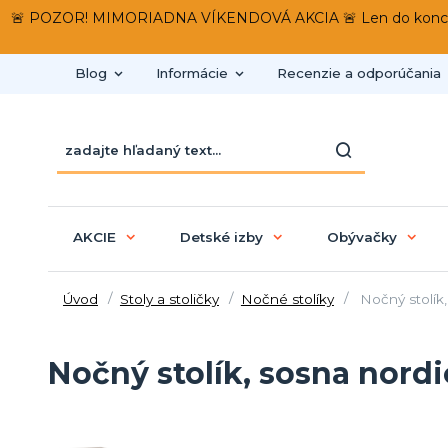
🚨 POZOR! MIMORIADNA VÍKENDOVÁ AKCIA 🚨 Len do konca víken
Blog
Informácie
Recenzie a odporúčania
AKCIE
Detské izby
Obývačky
Úvod
Stoly a stoličky
Nočné stolíky
Nočný stolík
Nočný stolík, sosna nord