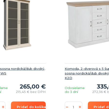
, sosna nordická/dub divoký,
Komoda, 2-dverová s 5 šup
 WS
sosna nordická/dub divok
K2D
265,00 €
335
lame
Odosielame
í
215,45 €
bez DPH
do 3 dní
272,36 €
Pridať do košíka
Pridať d