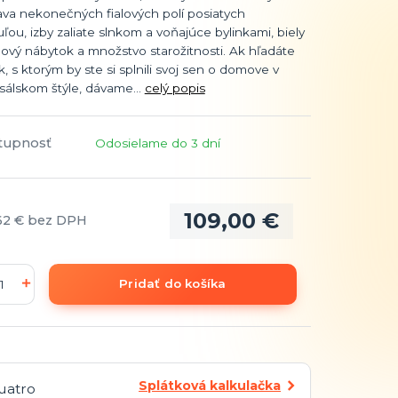
ava nekonečných fialových polí posiatych
ľou, izby zaliate slnkom a voňajúce bylinkami, biely
ový nábytok a množstvo starožitnosti. Ak hľadáte
, s ktorým by ste si splnili svoj sen o domove v
sálskom štýle, dávame...
celý popis
tupnosť
Odosielame do 3 dní
109,00 €
62 €
bez DPH
Pridať do košíka
Splátková kalkulačka