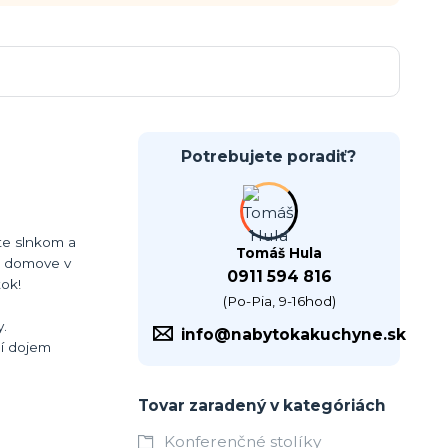
Potrebujete poradiť?
ate slnkom a
Tomáš Hula
 o domove v
0911 594 816
ok!
(Po-Pia, 9-16hod)
y.
info@nabytokakuchyne.sk
bí dojem
Tovar zaradený v kategóriách
Konferenčné stolíky