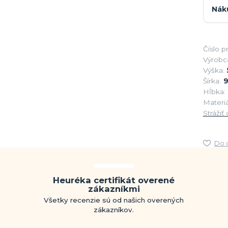
Nák
Číslo p
Výrobc
Výška:
Šírka:
Hĺbka:
Materiá
Strážiť
Do 
Heuréka certifikát overené
zákazníkmi
Všetky recenzie sú od našich overených
zákazníkov.