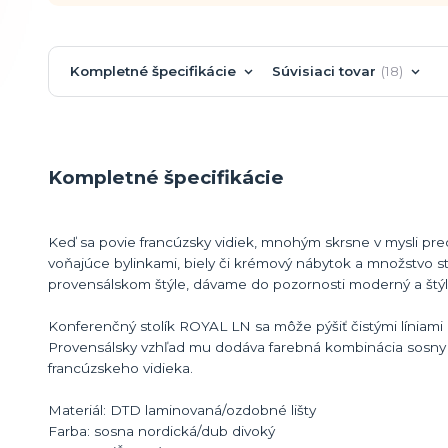
Kompletné špecifikácie
Súvisiaci tovar
18
Kompletné špecifikácie
Keď sa povie francúzsky vidiek, mnohým skrsne v mysli pred
voňajúce bylinkami, biely či krémový nábytok a množstvo sta
provensálskom štýle, dávame do pozornosti moderný a štý
Konferenčný stolík ROYAL LN sa môže pýšiť čistými líniami
Provensálsky vzhľad mu dodáva farebná kombinácia sosny 
francúzskeho vidieka.
Materiál: DTD laminovaná/ozdobné lišty
Farba: sosna nordická/dub divoký