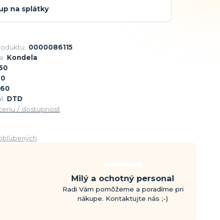
up na splátky
roduktu:
0000086115
a:
Kondela
50
90
60
l:
DTD
 cenu / dostupnosť
obľúbených
Milý a ochotný personal
Radi Vám pomôžeme a poradíme pri
nákupe. Kontaktujte nás ;-)