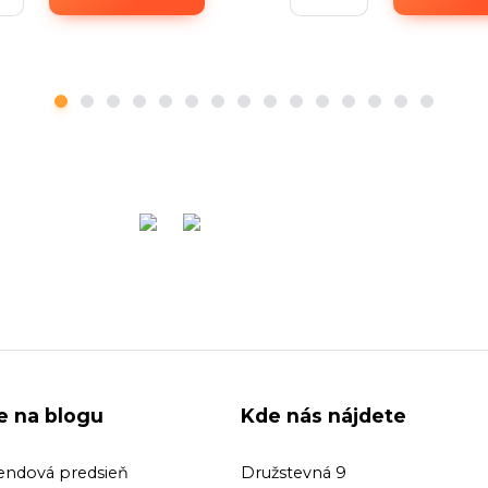
ie na blogu
Kde nás nájdete
endová predsieň
Družstevná 9