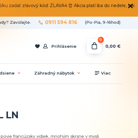
 zadať zľavový kód: ZLAVA4 ⏰ Akcia platí iba do nedele, tak
0911 594 816
ady? Zavolajte.
(Po-Pia, 9-16hod)
0
0,00 €
Prihlásenie
dsiene
Záhradný nábytok
Viac
L LN
povie francúzsky vidiek, mnohým skrsne v mysli