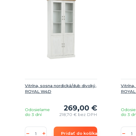
Vitrína, sosna nordická/dub divoký,
Vitrína
ROYAL W4D
ROYAL
269,00 €
Odosielame
Odosie
do 3 dní
218,70 €
bez DPH
do 3 dn
Pridať do košíka