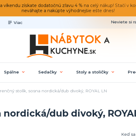
du získate dodatočnú zľavu 4 % na celý nákup! Stačí v košíku
neváhajte a nakúpte výhodnejšie ešte dnes!
Neviete si r
Viac
Spálne
Sedačky
Stoly a stoličky
Pre
enčný stolík, sosna nordická/dub divoký, ROYAL LN
a nordická/dub divoký, ROYA
Keď sa 