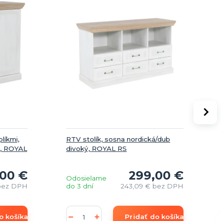
líkmi,
RTV stolík, sosna nordická/dub
ý, ROYAL
divoký, ROYAL RS
,00 €
299,00 €
Odosielame
bez DPH
do 3 dní
243,09 €
bez DPH
o košíka
Pridať do košíka