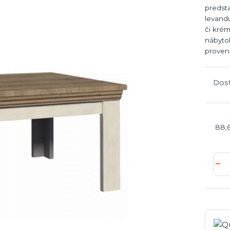
predst
levandu
či krém
nábytok
proven
Dos
88,