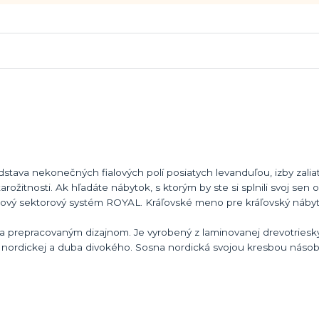
stava nekonečných fialových polí posiatych levanduľou, izby zali
rožitnosti. Ak hľadáte nábytok, s ktorým by ste si splnili svoj sen
lový sektorový systém ROYAL. Kráľovské meno pre kráľovský nábyt
 a prepracovaným dizajnom. Je vyrobený z laminovanej drevotriesk
nordickej a duba divokého. Sosna nordická svojou kresbou náso