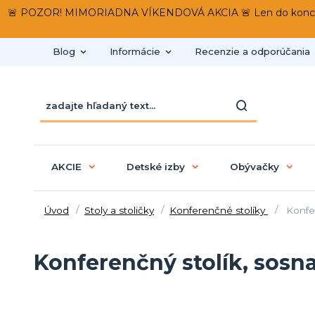
🚨 POZOR! MIMORIADNA VÍKENDOVÁ AKCIA 🚨 Len do konca víken
Blog
Informácie
Recenzie a odporúčania
AKCIE
Detské izby
Obývačky
Úvod
Stoly a stoličky
Konferenčné stolíky
Konfer
Konferenčný stolík, sosn