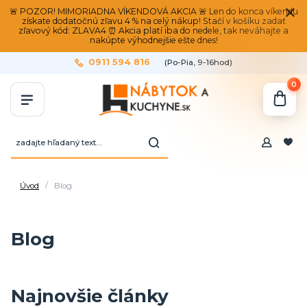
🚨 POZOR! MIMORIADNA VÍKENDOVÁ AKCIA 🚨 Len do konca víkendu
získate dodatočnú zľavu 4 % na celý nákup! Stačí v košíku zadať
zľavový kód: ZLAVA4 ⏰ Akcia platí iba do nedele, tak neváhajte a
nakúpte výhodnejšie ešte dnes!
0911 594 816
(Po-Pia, 9-16hod)
0
Úvod
Blog
Blog
Najnovšie články