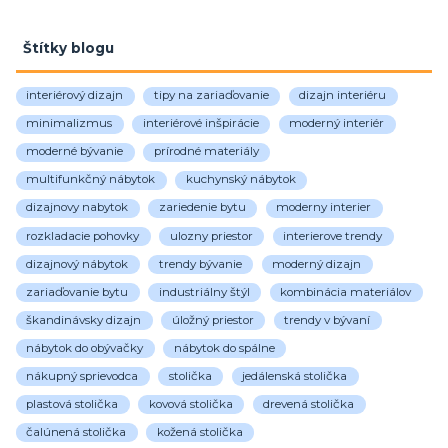
Štítky blogu
interiérový dizajn
tipy na zariaďovanie
dizajn interiéru
minimalizmus
interiérové inšpirácie
moderný interiér
moderné bývanie
prírodné materiály
multifunkčný nábytok
kuchynský nábytok
dizajnovy nabytok
zariedenie bytu
moderny interier
rozkladacie pohovky
ulozny priestor
interierove trendy
dizajnový nábytok
trendy bývanie
moderný dizajn
zariaďovanie bytu
industriálny štýl
kombinácia materiálov
škandinávsky dizajn
úložný priestor
trendy v bývaní
nábytok do obývačky
nábytok do spálne
nákupný sprievodca
stolička
jedálenská stolička
plastová stolička
kovová stolička
drevená stolička
čalúnená stolička
kožená stolička