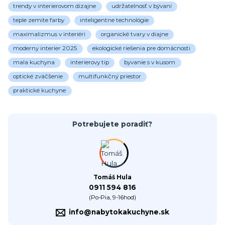
trendy v interierovom dizajne
udržatelnosť v bývaní
teple zemite farby
inteligentne technológie
maximalizmus v interiéri
organické tvary v diajne
moderny interier 2025
ekologické riešenia pre domácnosti
mala kuchyna
interierovy tip
byvanie s v kusom
optické zväčšenie
multifunkčný priestor
praktické kuchyne
Potrebujete poradiť?
Tomáš Hula
0911 594 816
(Po-Pia, 9-16hod)
info@nabytokakuchyne.sk