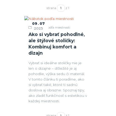
strana
z 1
09
07
Nábytok podľa miestnosti
2025
Ako si vybrať pohodlné,
ale štýlové stoličky:
Kombinuj komfort a
dizajn
Vybrať si ideálne stoličky nie je
len o dizajne – dôležité je aj
pohodlie, výška sedu či materiál.
V tomto článku ti poradíme, ako
si vybrať také, ktoré ti sadnú
doslova aj obrazne. Spoznaj tipy,
ako zladiť funkčnosť s estetikou v
každej miestnosti.
strana
z 1