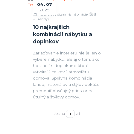
04
07
2025
Interiérový dizajn & inšpirácie (Štýl
+ Trendy)
10 najkrajších
kombinácií nábytku a
doplnkov
Zariaďovanie interiéru nie je len o
výbere nábytku, ale aj o tom, ako
ho zladiť s doplnkami, ktoré
vytvárajú celkovú atmosféru
domova. Správna kombinácia
farieb, materiálov a štýlov dokáže
premeniť obyčajný priestor na
útulný a štýlový domov.
strana
z 1