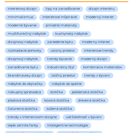
interiérový dizajn
tipy na zariaďovanie
dizajn interiéru
minimalizmus
interiérové inšpirácie
moderný interiér
moderné bývanie
prírodné materiály
multifunkčný nábytok
kuchynský nábytok
dizajnovy nabytok
zariedenie bytu
moderny interier
rozkladacie pohovky
ulozny priestor
interierove trendy
dizajnový nábytok
trendy bývanie
moderný dizajn
zariaďovanie bytu
industriálny štýl
kombinácia materiálov
škandinávsky dizajn
úložný priestor
trendy v bývaní
nábytok do obývačky
nábytok do spálne
nákupný sprievodca
stolička
jedálenská stolička
plastová stolička
kovová stolička
drevená stolička
čalúnená stolička
kožená stolička
trendy v interierovom dizajne
udržatelnosť v bývaní
teple zemite farby
inteligentne technológie