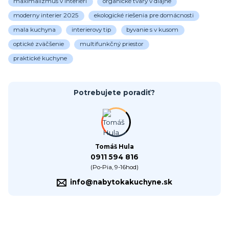
maximalizmus v interiéri
organické tvary v diajne
moderny interier 2025
ekologické riešenia pre domácnosti
mala kuchyna
interierovy tip
byvanie s v kusom
optické zväčšenie
multifunkčný priestor
praktické kuchyne
Potrebujete poradiť?
Tomáš Hula
0911 594 816
(Po-Pia, 9-16hod)
info@nabytokakuchyne.sk