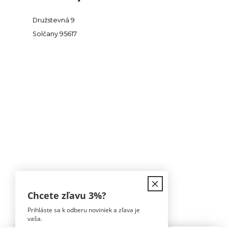
Družstevná 9
Solčany 95617
Kontakt
Chcete zľavu
3%
?
Prihláste sa k odberu noviniek a zľava je
Tomáš Hula
vaša.
0911 594 816