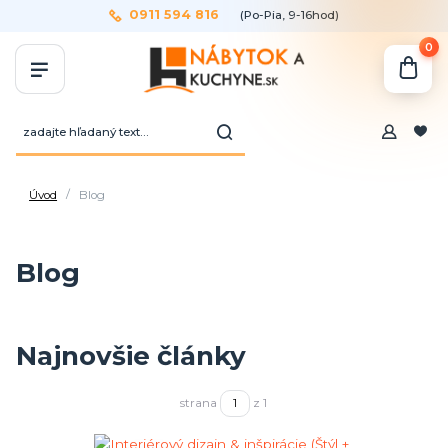
0911 594 816
(Po-Pia, 9-16hod)
0
Úvod
Blog
Blog
Najnovšie články
strana
z 1