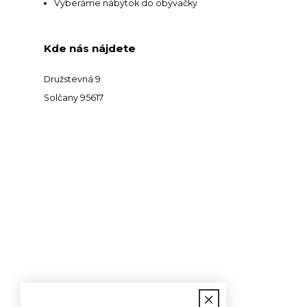
Vyberáme nábytok do obývačky
Kde nás nájdete
Družstevná 9
Solčany 95617
Kontakt