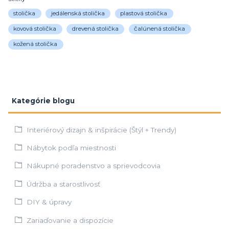
stolička
jedálenská stolička
plastová stolička
kovová stolička
drevená stolička
čalúnená stolička
kožená stolička
Kategórie blogu
Interiérový dizajn & inšpirácie (Štýl + Trendy)
Nábytok podľa miestnosti
Nákupné poradenstvo a sprievodcovia
Údržba a starostlivosť
DIY & úpravy
Zariaďovanie a dispozície