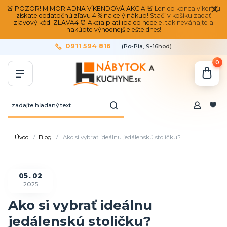
🚨 POZOR! MIMORIADNA VÍKENDOVÁ AKCIA 🚨 Len do konca víkendu
získate dodatočnú zľavu 4 % na celý nákup! Stačí v košíku zadať
zľavový kód: ZLAVA4 ⏰ Akcia platí iba do nedele, tak neváhajte a
nakúpte výhodnejšie ešte dnes!
0911 594 816
(Po-Pia, 9-16hod)
0
Úvod
Blog
Ako si vybrať ideálnu jedálenskú stoličku?
05
02
2025
Ako si vybrať ideálnu
jedálenskú stoličku?