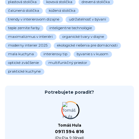
plastová stolička
kovová stolička
drevená stolička
čalúnená stolička
kožená stolička
trendy v interierovom dizajne
udržatelnosť v bývaní
teple zemite farby
inteligentne technológie
maximalizmus v interiéri
organické tvary v diajne
moderny interier 2025
ekologické riešenia pre domácnosti
mala kuchyna
interierovy tip
byvanie s v kusom
optické zväčšenie
multifunkčný priestor
praktické kuchyne
Potrebujete poradiť?
Tomáš Hula
0911 594 816
(Po-Pia, 9-16hod)