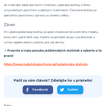
Ak máte deti alebo domácich miláčikov, vyberajte stoličky s ľahko
umývateľným povrchom a odolným materiálom. Čalúnené stoličky so
špeciálnou povrchovou úpravou sú skvelou voľbou.
Záver
Pri výbere jedálenskej stoličky sa oplatí investovať do kvalitného modelu,
ktorý vám vydrží dlhé roky. Myslite na pohodlie, dizajn a praktickosť a
určite nájdete ideálnu stoličku pre váš domov.
📌
Prezrite si našu ponuku jedálenských stoličiek a vyberte si tú
pravú!
https://www.nabytokakuchyne.sk/jedalenske-stolicky
Páčil sa vám článok? Zdieľajte ho s priateľmi
Facebook
Twitter
Štítky