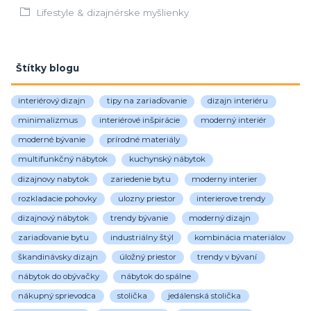
Lifestyle & dizajnérske myšlienky
Štítky blogu
interiérový dizajn
tipy na zariaďovanie
dizajn interiéru
minimalizmus
interiérové inšpirácie
moderný interiér
moderné bývanie
prírodné materiály
multifunkčný nábytok
kuchynský nábytok
dizajnovy nabytok
zariedenie bytu
moderny interier
rozkladacie pohovky
ulozny priestor
interierove trendy
dizajnový nábytok
trendy bývanie
moderný dizajn
zariaďovanie bytu
industriálny štýl
kombinácia materiálov
škandinávsky dizajn
úložný priestor
trendy v bývaní
nábytok do obývačky
nábytok do spálne
nákupný sprievodca
stolička
jedálenská stolička