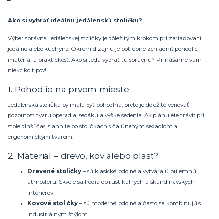
Ako si vybrať ideálnu jedálenskú stoličku?
Výber správnej jedálenskej stoličky je dôležitým krokom pri zariaďovaní
jedálne alebo kuchyne. Okrem dizajnu je potrebné zohľadniť pohodlie,
materiál a praktickosť. Ako si teda vybrať tú správnu? Prinášame vám
niekoľko tipov!
1. Pohodlie na prvom mieste
Jedálenská stolička by mala byť pohodlná, preto je dôležité venovať
pozornosť tvaru operadla, sedáku a výške sedenia. Ak plánujete tráviť pri
stole dlhší čas, siahnite po stoličkách s čalúneným sedadlom a
ergonomickým tvarom.
2. Materiál – drevo, kov alebo plast?
Drevené stoličky
– sú klasické, odolné a vytvárajú príjemnú
atmosféru. Skvele sa hodia do rustikálnych a škandinávskych
interiérov.
Kovové stoličky
– sú moderné, odolné a často sa kombinujú s
industriálnym štýlom.