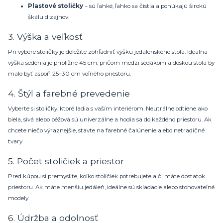
Plastové stoličky
– sú ľahké, ľahko sa čistia a ponúkajú širokú
škálu dizajnov.
3. Výška a veľkosť
Pri výbere stoličky je dôležité zohľadniť výšku jedálenského stola. Ideálna
výška sedenia je približne 45 cm, pričom medzi sedákom a doskou stola by
malo byť aspoň 25–30 cm voľného priestoru.
4. Štýl a farebné prevedenie
Vyberte si stoličky, ktoré ladia s vaším interiérom. Neutrálne odtiene ako
biela, sivá alebo béžová sú univerzálne a hodia sa do každého priestoru. Ak
chcete niečo výraznejšie, stavte na farebné čalúnenie alebo netradičné
tvary.
5. Počet stoličiek a priestor
Pred kúpou si premyslite, koľko stoličiek potrebujete a či máte dostatok
priestoru. Ak máte menšiu jedáleň, ideálne sú skladacie alebo stohovateľné
modely.
6. Údržba a odolnosť