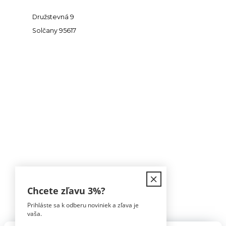
Družstevná 9
Solčany 95617
Kontakt
Chcete zľavu
3%
?
Prihláste sa k odberu noviniek a zľava je
Tomáš Hula
vaša.
0911 594 816