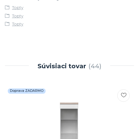
Topty
Topty
Topty
Súvisiaci tovar
44
Doprava ZADARMO