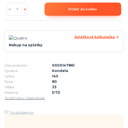
Pridať do košíka
Splátková kalkulačka
Nákup na splátky
Číslo produktu:
0000147861
Výrobca:
Kondela
Výška:
145
Šírka:
80
Hĺbka:
33
Materiál:
DTD
Strážiť cenu / dostupnosť
Do obľúbených