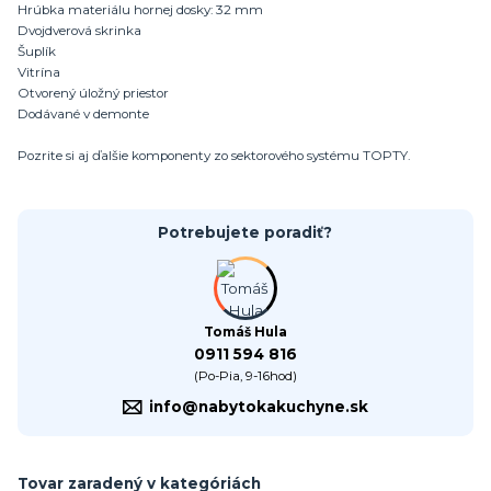
Hrúbka materiálu hornej dosky: 32 mm
Dvojdverová skrinka
Šuplík
Vitrína
Otvorený úložný priestor
Dodávané v demonte
Pozrite si aj ďalšie komponenty zo sektorového systému TOPTY.
Potrebujete poradiť?
Tomáš Hula
0911 594 816
(Po-Pia, 9-16hod)
info@nabytokakuchyne.sk
Tovar zaradený v kategóriách