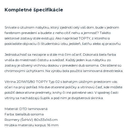
Kompletné špecifikácie
Snívate o útulnom nábytku, ktorý zjednotí celý váš dom, bude v jednom
farebnom prevedení a budete z neho cítiť nehu a jemnosť? Takéto
sektorové zostavy stále existujú. Ako napríklad TOPTY, z ktorého si
poskladáte obývaciu či študentskú izbu, jedáleň, šatňu alebo aj pracovňu.
Jednoduchosť sa nezaprie a stále má čím očariť. Dokonalá biela farba
vnáša do miestnosti čistotu a sviežosť. Každý jeden kus nábytku zo
zostavy je oživený vrchnou doskou v prevedení dub sonoma. Okrášlené sú
chrómovými úchytkami. Na výrobu bola použitá laminovaná drevotrieska.
Vitrína 2D1W1S/80 TOPTY Typ 02 s bohatým úložným priestorom vás
očarí na prvý pohľad. Má dve otvorené poličky a vitrínovú časť, kde môžete
položiť dekoratívne predmety, knihy či iné potrebné veci. V spodnej časti
vitríny sa nachádzajú šuplík a pod ním je dvojdverová skrinka.
Materiál: DTD laminovaná
Farba: biela/dub sonoma
Rozmery (ŠxHxV): 80x33x145 cm
Hrúbka materiálu korpus: 16 mm