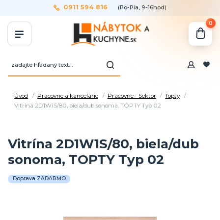
0911 594 816
(Po-Pia, 9-16hod)
0
Úvod
Pracovne a kancelárie
Pracovne - Sektor
Topty
Vitrína 2D1W1S/80, biela/dub sonoma, TOPTY Typ 02
Vitrína 2D1W1S/80, biela/dub
sonoma, TOPTY Typ 02
Doprava ZADARMO