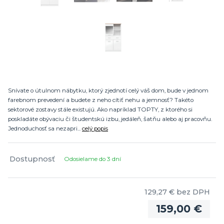
Snívate o útulnom nábytku, ktorý zjednotí celý váš dom, bude v jednom
farebnom prevedení a budete z neho cítiť nehu a jemnosť? Takéto
sektorové zostavy stále existujú. Ako napríklad TOPTY, z ktorého si
poskladáte obývaciu či študentskú izbu, jedáleň, šatňu alebo aj pracovňu.
Jednoduchosť sa nezapri...
celý popis
Dostupnosť
Odosielame do 3 dní
129,27 €
bez DPH
159,00 €