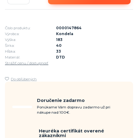
Číslo produktu:
0000147864
Výrobca:
Kondela
Výška:
183
Šírka:
40
Hĺbka:
33
Materiál:
DTD
Strážiť cenu / dostupnosť
Do obľúbených
Doručenie zadarmo
Ponúkame Vám dopravu zadarmo už pri
nákupe nad 100€.
Heuréka certifikát overené
zákazníkmi