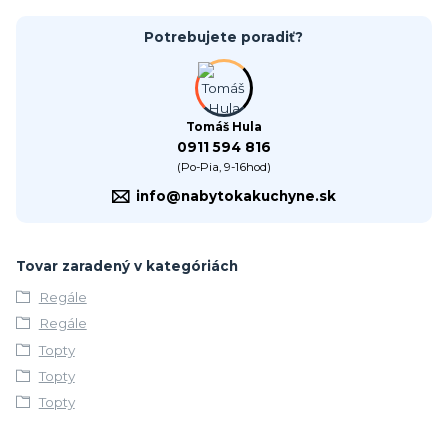
Potrebujete poradiť?
Tomáš Hula
0911 594 816
(Po-Pia, 9-16hod)
info@nabytokakuchyne.sk
Tovar zaradený v kategóriách
Regále
Regále
Topty
Topty
Topty