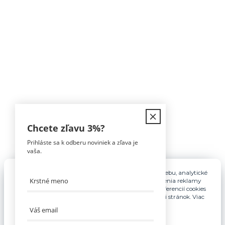
Kontakt
Chcete zľavu
3%
?
Prihláste sa k odberu noviniek a zľava je
Tomáš Hula
vaša.
0911 594 816
(Po-Pia, 9-16hod)
Pre základnú funkčnosť, spríjemnenie používania webu, analytické
účely a v prípade udelenia súhlasu aj na účely cielenia reklamy
info@nabytokakuchyne.sk
využívame súbory cookies. Nastavenie vlastných preferencií cookies
môžete kedykoľvek upraviť odkazom v spodnej časti stránok. Viac
informácií nájdete
tu
.