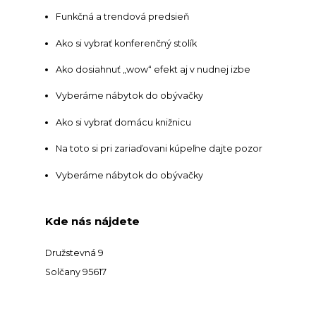
Funkčná a trendová predsieň
Ako si vybrať konferenčný stolík
Ako dosiahnuť „wow“ efekt aj v nudnej izbe
Vyberáme nábytok do obývačky
Ako si vybrať domácu knižnicu
Na toto si pri zariaďovani kúpeľne dajte pozor
Vyberáme nábytok do obývačky
Kde nás nájdete
Družstevná 9
Solčany 95617