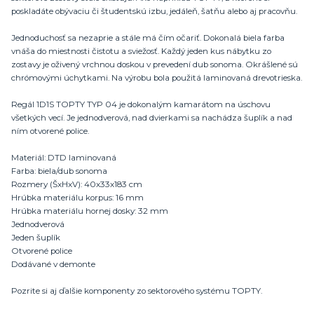
poskladáte obývaciu či študentskú izbu, jedáleň, šatňu alebo aj pracovňu.
Jednoduchosť sa nezaprie a stále má čím očariť. Dokonalá biela farba
vnáša do miestnosti čistotu a sviežosť. Každý jeden kus nábytku zo
zostavy je oživený vrchnou doskou v prevedení dub sonoma. Okrášlené sú
chrómovými úchytkami. Na výrobu bola použitá laminovaná drevotrieska.
Regál 1D1S TOPTY TYP 04 je dokonalým kamarátom na úschovu
všetkých vecí. Je jednodverová, nad dvierkami sa nachádza šuplík a nad
ním otvorené police.
Materiál: DTD laminovaná
Farba: biela/dub sonoma
Rozmery (ŠxHxV): 40x33x183 cm
Hrúbka materiálu korpus: 16 mm
Hrúbka materiálu hornej dosky: 32 mm
Jednodverová
Jeden šuplík
Otvorené police
Dodávané v demonte
Pozrite si aj ďalšie komponenty zo sektorového systému TOPTY.