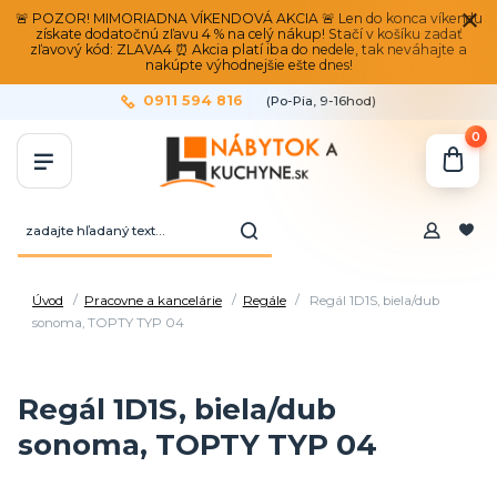
🚨 POZOR! MIMORIADNA VÍKENDOVÁ AKCIA 🚨 Len do konca víkendu
získate dodatočnú zľavu 4 % na celý nákup! Stačí v košíku zadať
zľavový kód: ZLAVA4 ⏰ Akcia platí iba do nedele, tak neváhajte a
nakúpte výhodnejšie ešte dnes!
0911 594 816
(Po-Pia, 9-16hod)
0
Úvod
Pracovne a kancelárie
Regále
Regál 1D1S, biela/dub
sonoma, TOPTY TYP 04
Regál 1D1S, biela/dub
sonoma, TOPTY TYP 04