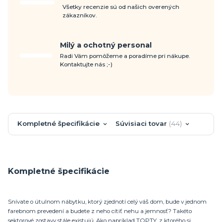
Všetky recenzie sú od našich overených
zákazníkov.
Milý a ochotný personal
Radi Vám pomôžeme a poradíme pri nákupe.
Kontaktujte nás ;-)
Kompletné špecifikácie
Súvisiaci tovar
44
Kompletné špecifikácie
Snívate o útulnom nábytku, ktorý zjednotí celý váš dom, bude v jednom
farebnom prevedení a budete z neho cítiť nehu a jemnosť? Takéto
sektorové zostavy stále existujú. Ako napríklad TOPTY, z ktorého si