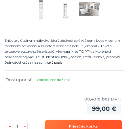
Snívate o útulnom nábytku, ktorý zjednotí celý váš dom, bude v jednom
farebnom prevedení a budete z neho cítiť nehu a jemnosť? Takéto
sektorové zostavy stále existujú. Ako napríklad TOPTY, z ktorého si
poskladáte obývaciu či študentskú izbu, jedáleň, šatňu alebo aj pracovňu.
Jednoduchosť sa nezapri...
celý popis
Dostupnosť
Odosielame do 3 dní
80,49 €
bez DPH
99,00 €
Pridať do košíka