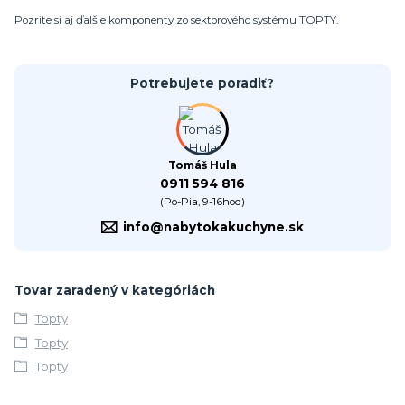
Pozrite si aj ďalšie komponenty zo sektorového systému TOPTY.
Potrebujete poradiť?
Tomáš Hula
0911 594 816
(Po-Pia, 9-16hod)
info@nabytokakuchyne.sk
Tovar zaradený v kategóriách
Topty
Topty
Topty