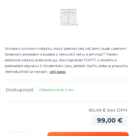
Snívate o útulnom nábytku, ktorý zjednotí celý váš dom, bude v jednom
farebnom prevedení a budete z neho cítiť nehu a jemnosť? Takéto
sektorové zostavy stále existujú. Ako napríklad TOPTY, z ktorého si
poskladáte obývaciu či študentskú izbu, jedáleň, šatňu alebo aj pracovňu.
Jednoduchosť sa nezapri...
celý popis
Dostupnosť
Odosielame do 3 dní
80,49 €
bez DPH
99,00 €