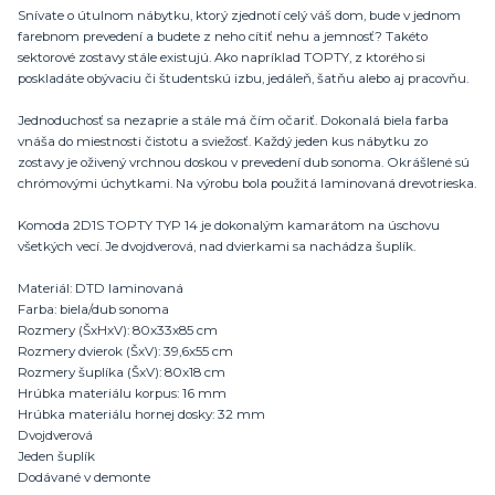
Snívate o útulnom nábytku, ktorý zjednotí celý váš dom, bude v jednom
farebnom prevedení a budete z neho cítiť nehu a jemnosť? Takéto
sektorové zostavy stále existujú. Ako napríklad TOPTY, z ktorého si
poskladáte obývaciu či študentskú izbu, jedáleň, šatňu alebo aj pracovňu.
Jednoduchosť sa nezaprie a stále má čím očariť. Dokonalá biela farba
vnáša do miestnosti čistotu a sviežosť. Každý jeden kus nábytku zo
zostavy je oživený vrchnou doskou v prevedení dub sonoma. Okrášlené sú
chrómovými úchytkami. Na výrobu bola použitá laminovaná drevotrieska.
Komoda 2D1S TOPTY TYP 14 je dokonalým kamarátom na úschovu
všetkých vecí. Je dvojdverová, nad dvierkami sa nachádza šuplík.
Materiál: DTD laminovaná
Farba: biela/dub sonoma
Rozmery (ŠxHxV): 80x33x85 cm
Rozmery dvierok (ŠxV): 39,6x55 cm
Rozmery šuplíka (ŠxV): 80x18 cm
Hrúbka materiálu korpus: 16 mm
Hrúbka materiálu hornej dosky: 32 mm
Dvojdverová
Jeden šuplík
Dodávané v demonte