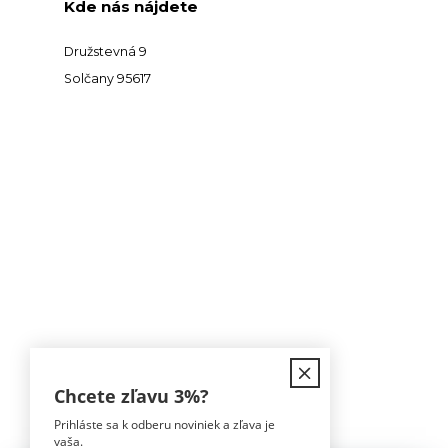
Kde nás nájdete
Družstevná 9
Solčany 95617
Kontakt
Chcete zľavu
3%
?
Prihláste sa k odberu noviniek a zľava je
Tomáš Hula
vaša.