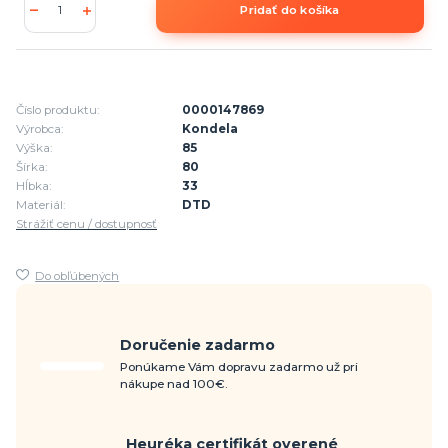
Pridať do košíka
Číslo produktu:
0000147869
Výrobca:
Kondela
Výška:
85
Šírka:
80
Hĺbka:
33
Materiál:
DTD
Strážiť cenu / dostupnosť
Do obľúbených
Doručenie zadarmo
Ponúkame Vám dopravu zadarmo už pri
nákupe nad 100€.
Heuréka certifikát overené