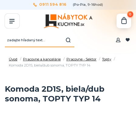
0911 594 816
(Po-Pia, 9-16hod)
0
Úvod
Pracovne a kancelárie
Pracovne - Sektor
Topty
Komoda 2D1S, biela/dub sonoma, TOPTY TYP 14
Komoda 2D1S, biela/dub
sonoma, TOPTY TYP 14