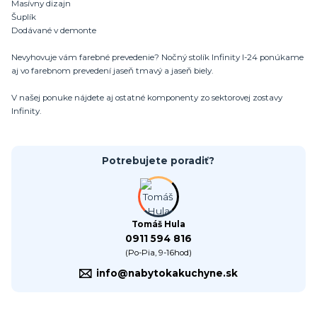
Masívny dizajn
Šuplík
Dodávané v demonte
Nevyhovuje vám farebné prevedenie? Nočný stolík Infinity I-24 ponúkame
aj vo farebnom prevedení jaseň tmavý a jaseň biely.
V našej ponuke nájdete aj ostatné komponenty zo sektorovej zostavy
Infinity.
Potrebujete poradiť?
Tomáš Hula
0911 594 816
(Po-Pia, 9-16hod)
info@nabytokakuchyne.sk