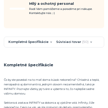
Milý a ochotný personal
Radi Vám pomôžeme a poradíme pri nákupe.
Kontaktujte nás ;-)
Kompletné špecifikácie
Súvisiaci tovar
50
Kompletné špecifikácie
Čo by ste povedali na to mať doma kúsok nekonečna? Chladná a teplá,
nenápadná aj dominantná, jedným slovom nezameniteľná, taká je
INFINITY. Poznajte všetky jej tváre a vyberte si to, čo najlepšie sadne
vášmu domovu.
Sektorová zostava INFINITY sa dokonca aj výstižne volá. Infinity, čiže
nekonečno, čaká na vás, ak ste milovníci do detailu premysleného,