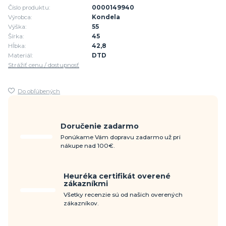
Číslo produktu:
0000149940
Výrobca:
Kondela
Výška:
55
Šírka:
45
Hĺbka:
42,8
Materiál:
DTD
Strážiť cenu / dostupnosť
Do obľúbených
Doručenie zadarmo
Ponúkame Vám dopravu zadarmo už pri
nákupe nad 100€.
Heuréka certifikát overené
zákazníkmi
Všetky recenzie sú od našich overených
zákazníkov.