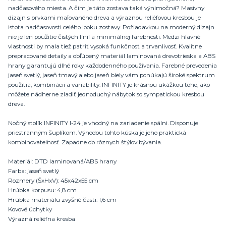
nadčasového miesta. A čím je táto zostava taká výnimočná? Masívny
dizajn s prvkami maľovaného dreva a výraznou reliéfovou kresbou je
istota nadčasovosti celého looku zostavy. Požiadavkou na moderný dizajn
nie je len použitie čistých línií a minimálnej farebnosti. Medzi hlavné
vlastnosti by mala tiež patriť vysoká funkčnosť a trvanlivosť. Kvalitne
prepracované detaily a obľúbený materiál laminovaná drevotrieska a ABS
hrany garantujú dlhé roky každodenného používania. Farebné prevedenia
jaseň svetlý, jaseň tmavý alebo jaseň biely vám ponúkajú široké spektrum
použitia, kombinácii a variability. INFINITY je krásnou ukážkou toho, ako
môžete nádherne zladiť jednoduchý nábytok so sympatickou kresbou
dreva.
Nočný stolík INFINITY I-24 je vhodný na zariadenie spálni. Disponuje
priestranným šuplíkom. Výhodou tohto kúska je jeho praktická
kombinovateľnosť. Zapadne do rôznych štýlov bývania.
Materiál: DTD laminovaná/ABS hrany
Farba: jaseň svetlý
Rozmery (ŠxHxV): 45x42x55 cm
Hrúbka korpusu: 4,8 cm
Hrúbka materiálu zvyšné časti: 1,6 cm
Kovové úchytky
Výrazná reliéfna kresba