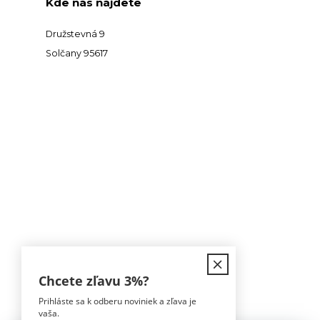
Kde nás nájdete
Družstevná 9
Solčany 95617
Kontakt
Chcete zľavu
3%
?
Prihláste sa k odberu noviniek a zľava je
Tomáš Hula
vaša.