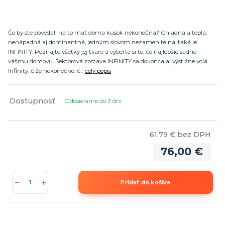
Čo by ste povedali na to mať doma kúsok nekonečna? Chladná a teplá,
nenápadná aj dominantná, jedným slovom nezameniteľná, taká je
INFINITY. Poznajte všetky jej tváre a vyberte si to, čo najlepšie sadne
vášmu domovu. Sektorová zostava INFINITY sa dokonca aj výstižne volá.
Infinity, čiže nekonečno, č...
celý popis
Dostupnosť
Odosielame do 3 dní
61,79 €
bez DPH
76,00 €
Pridať do košíka