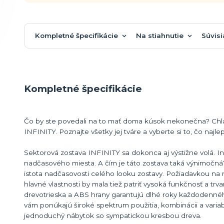
Kompletné špecifikácie
Na stiahnutie
Súvisi
Kompletné špecifikácie
Čo by ste povedali na to mať doma kúsok nekonečna? Chla
INFINITY. Poznajte všetky jej tváre a vyberte si to, čo na
Sektorová zostava INFINITY sa dokonca aj výstižne volá. Inf
nadčasového miesta. A čím je táto zostava taká výnimočná
istota nadčasovosti celého looku zostavy. Požiadavkou na mo
hlavné vlastnosti by mala tiež patriť vysoká funkčnosť a tr
drevotrieska a ABS hrany garantujú dlhé roky každodenného
vám ponúkajú široké spektrum použitia, kombinácii a varia
jednoduchý nábytok so sympatickou kresbou dreva.