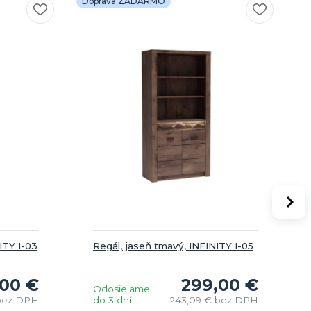
Doprava ZADARMO
D
NITY I-03
Regál, jaseň tmavý, INFINITY I-05
,00 €
299,00 €
Odosielame
bez DPH
do 3 dní
243,09 €
bez DPH