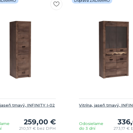
ZADARMO
Doprava ZADARMO
 jaseň tmavý, INFINITY I-02
Vitrína, jaseň tmavý, INFI
259,00 €
336
lame
Odosielame
í
210,57 €
bez DPH
do 3 dní
273,17 €