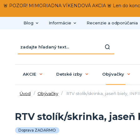
🚨 POZOR! MIMORIADNA VÍKENDOVÁ AKCIA 🚨 Len do konca víken
Blog
Informácie
Recenzie a odporúčania
AKCIE
Detské izby
Obývačky
Úvod
Obývačky
RTV stolík/skrinka, jaseň biely, INF
RTV stolík/skrinka, jaseň 
Doprava ZADARMO