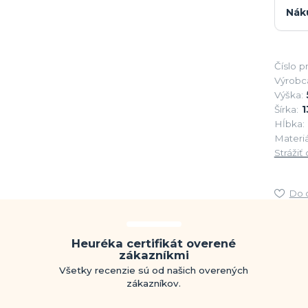
Nák
Číslo p
Výrobc
Výška:
Šírka:
1
Hĺbka:
Materiá
Strážiť
Do 
Heuréka certifikát overené
zákazníkmi
Všetky recenzie sú od našich overených
zákazníkov.