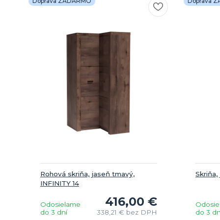
Doprava ZADARMO
Doprava 
Rohová skriňa, jaseň tmavý,
Skriňa,
INFINITY 14
416,00 €
Odosielame
Odosie
do 3 dní
338,21 €
bez DPH
do 3 dn