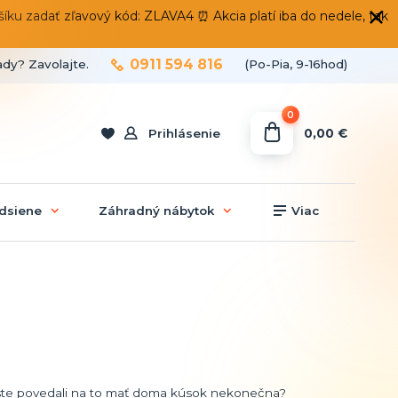
 zadať zľavový kód: ZLAVA4 ⏰ Akcia platí iba do nedele, tak
0911 594 816
ady? Zavolajte.
(Po-Pia, 9-16hod)
0
0,00 €
Prihlásenie
dsiene
Záhradný nábytok
Viac
ste povedali na to mať doma kúsok nekonečna?