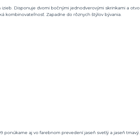
ch izieb. Disponuje dvomi bočnými jednodverovými skrinkami a otv
cká kombinovateľnosť. Zapadne do rôznych štýlov bývania.
09 ponúkame aj vo farebnom prevedení jaseň svetlý a jaseň tmavý.