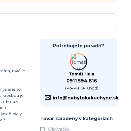
Potrebujete poradiť?
ľná, taká je
Tomáš Hula
0911 594 816
(Po-Pia, 9-16hod)
emysleného,
u kresbou je
info@nabytokakuchyne.sk
sti. Medzi
aná
jaseň biely
Tovar zaradený v kategóriách
diť
Obývačky