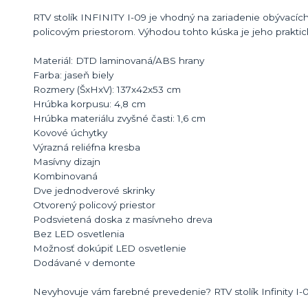
RTV stolík INFINITY I-09 je vhodný na zariadenie obývací
policovým priestorom. Výhodou tohto kúska je jeho prakti
Materiál: DTD laminovaná/ABS hrany
Farba: jaseň biely
Rozmery (ŠxHxV): 137x42x53 cm
Hrúbka korpusu: 4,8 cm
Hrúbka materiálu zvyšné časti: 1,6 cm
Kovové úchytky
Výrazná reliéfna kresba
Masívny dizajn
Kombinovaná
Dve jednodverové skrinky
Otvorený policový priestor
Podsvietená doska z masívneho dreva
Bez LED osvetlenia
Možnosť dokúpiť LED osvetlenie
Dodávané v demonte
Nevyhovuje vám farebné prevedenie? RTV stolík Infinity I-