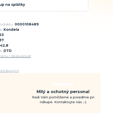
up na splátky
roduktu:
0000108489
a:
Kondela
53
37
42,8
l:
DTD
 cenu / dostupnosť
obľúbených
Milý a ochotný personal
Radi Vám pomôžeme a poradíme pri
nákupe. Kontaktujte nás ;-)