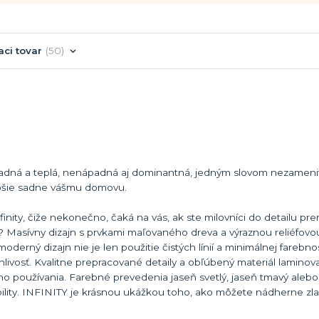
aci tovar
50
dná a teplá, nenápadná aj dominantná, jedným slovom nezamenite
jlepšie sadne vášmu domovu.
inity, čiže nekonečno, čaká na vás, ak ste milovníci do detailu pr
? Masívny dizajn s prvkami maľovaného dreva a výraznou reliéfovo
derný dizajn nie je len použitie čistých línií a minimálnej farebno
vanlivosť. Kvalitne prepracované detaily a obľúbený materiál laminov
 používania. Farebné prevedenia jaseň svetlý, jaseň tmavý alebo 
bility. INFINITY je krásnou ukážkou toho, ako môžete nádherne zla