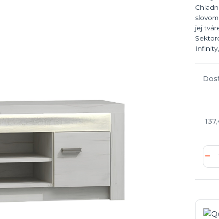
Chladn
slovom 
jej tvá
Sektoro
Infinit
Dos
137