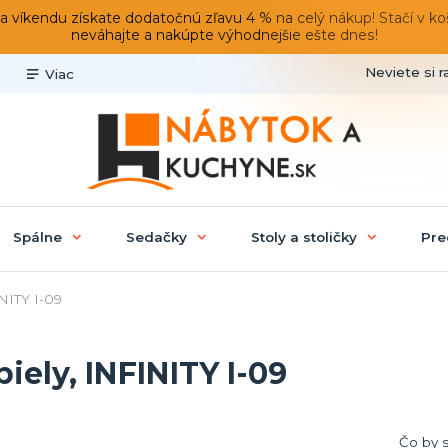
du získate dodatočnú zľavu 4 % na celý nákup! Stačí v košíku
neváhajte a nakúpte výhodnejšie ešte dnes!
Neviete si r
Viac
Spálne
Sedačky
Stoly a stoličky
Pre
INITY I-09
biely, INFINITY I-09
Čo by 