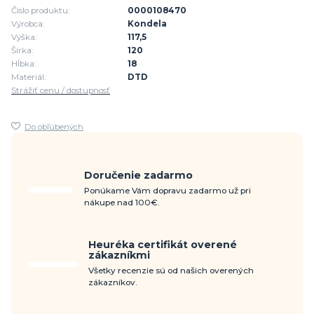
Číslo produktu:
0000108470
Výrobca:
Kondela
Výška:
117,5
Šírka:
120
Hĺbka:
18
Materiál:
DTD
Strážiť cenu / dostupnosť
Do obľúbených
Doručenie zadarmo
Ponúkame Vám dopravu zadarmo už pri
nákupe nad 100€.
Heuréka certifikát overené
zákazníkmi
Všetky recenzie sú od našich overených
zákazníkov.