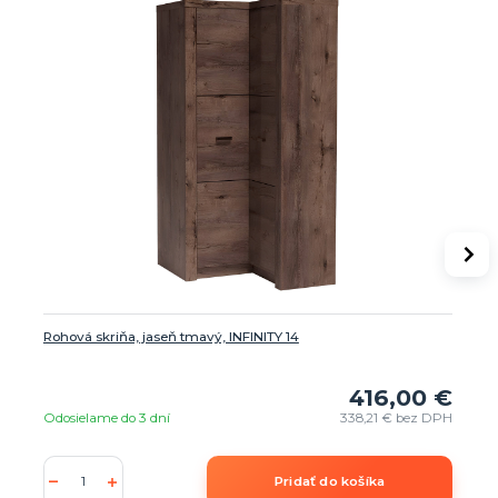
Rohová skriňa, jaseň tmavý, INFINITY 14
416,00 €
Odosielame do 3 dní
338,21 €
bez DPH
Pridať do košíka