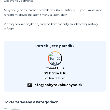
Dodávané v demonte
Nevyhovuje vám farebné prevedenie? Policu Infinity I-11 ponúkame aj vo
farebnom prevedení jaseň tmavý a jaseň biely.
V našej ponuke nájdete aj ostatné komponenty zo sektorovej zostavy
Infinity.
Potrebujete poradiť?
Tomáš Hula
0911 594 816
(Po-Pia, 9-16hod)
info@nabytokakuchyne.sk
Tovar zaradený v kategóriách
Police