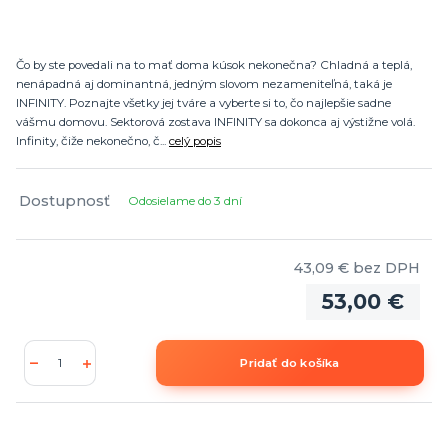
Čo by ste povedali na to mať doma kúsok nekonečna? Chladná a teplá,
nenápadná aj dominantná, jedným slovom nezameniteľná, taká je
INFINITY. Poznajte všetky jej tváre a vyberte si to, čo najlepšie sadne
vášmu domovu. Sektorová zostava INFINITY sa dokonca aj výstižne volá.
Infinity, čiže nekonečno, č...
celý popis
Dostupnosť
Odosielame do 3 dní
43,09 €
bez DPH
53,00 €
Pridať do košíka