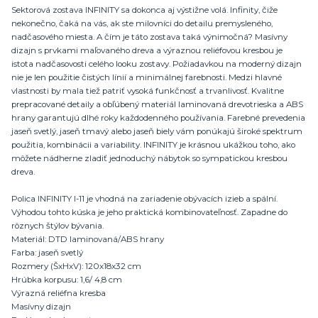
Sektorová zostava INFINITY sa dokonca aj výstižne volá. Infinity, čiže
nekonečno, čaká na vás, ak ste milovníci do detailu premysleného,
nadčasového miesta. A čím je táto zostava taká výnimočná? Masívny
dizajn s prvkami maľovaného dreva a výraznou reliéfovou kresbou je
istota nadčasovosti celého looku zostavy. Požiadavkou na moderný dizajn
nie je len použitie čistých línií a minimálnej farebnosti. Medzi hlavné
vlastnosti by mala tiež patriť vysoká funkčnosť a trvanlivosť. Kvalitne
prepracované detaily a obľúbený materiál laminovaná drevotrieska a ABS
hrany garantujú dlhé roky každodenného používania. Farebné prevedenia
jaseň svetlý, jaseň tmavý alebo jaseň biely vám ponúkajú široké spektrum
použitia, kombinácii a variability. INFINITY je krásnou ukážkou toho, ako
môžete nádherne zladiť jednoduchý nábytok so sympatickou kresbou
dreva.
Polica INFINITY I-11 je vhodná na zariadenie obývacích izieb a spální.
Výhodou tohto kúska je jeho praktická kombinovateľnosť. Zapadne do
rôznych štýlov bývania.
Materiál: DTD laminovaná/ABS hrany
Farba: jaseň svetlý
Rozmery (ŠxHxV): 120x18x32 cm
Hrúbka korpusu: 1,6/ 4,8 cm
Výrazná reliéfna kresba
Masívny dizajn