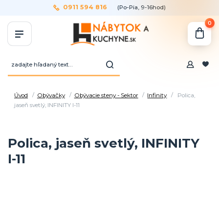
0911 594 816
(Po-Pia, 9-16hod)
0
Úvod
Obývačky
Obývacie steny - Sektor
Infinity
Polica,
jaseň svetlý, INFINITY I-11
Polica, jaseň svetlý, INFINITY
I-11