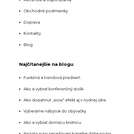
Obchodné podmienky
Doprava
Kontakty
Blog
Najčítanejšie na blogu
Funkčná a trendová predsieň
Ako si vybrať konferenčný stolík
Ako dosiahnuť „wow“ efekt aj v nudnej izbe
Vyberáme nábytok do obývačky
Ako si vybrať domácu knižnicu
Na toto si pri zariaďovani kúpeľne dajte pozor