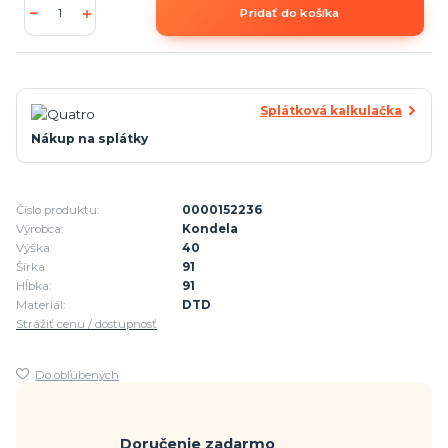
Pridať do košíka
Splátková kalkulačka
Nákup na splátky
Číslo produktu:
0000152236
Výrobca:
Kondela
Výška:
40
Šírka:
91
Hĺbka:
91
Materiál:
DTD
Strážiť cenu / dostupnosť
Do obľúbených
Doručenie zadarmo