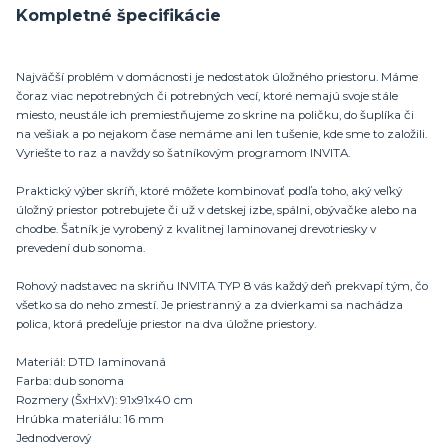
Kompletné špecifikácie
Najväčší problém v domácnosti je nedostatok úložného priestoru. Máme
čoraz viac nepotrebných či potrebných vecí, ktoré nemajú svoje stále
miesto, neustále ich premiestňujeme zo skrine na poličku, do šuplíka či
na vešiak a po nejakom čase nemáme ani len tušenie, kde sme to založili.
Vyriešte to raz a navždy so šatníkovým programom INVITA.
Praktický výber skríň, ktoré môžete kombinovať podľa toho, aký veľký
úložný priestor potrebujete či už v detskej izbe, spálni, obývačke alebo na
chodbe. Šatník je vyrobený z kvalitnej laminovanej drevotriesky v
prevedení dub sonoma.
Rohový nadstavec na skriňu INVITA TYP 8 vás každý deň prekvapí tým, čo
všetko sa do neho zmestí. Je priestranný a za dvierkami sa nachádza
polica, ktorá predeľuje priestor na dva úložne priestory.
Materiál: DTD laminovaná
Farba: dub sonoma
Rozmery (ŠxHxV): 91x91x40 cm
Hrúbka materiálu: 16 mm
Jednodverový