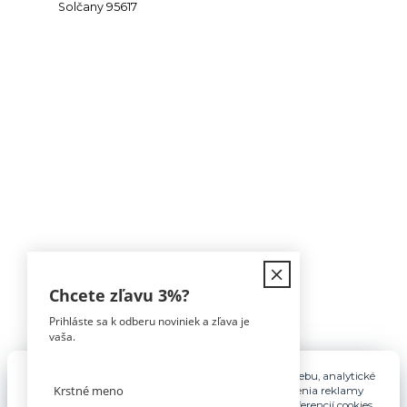
Solčany 95617
Kontakt
Chcete zľavu
3%
?
Prihláste sa k odberu noviniek a zľava je
Tomáš Hula
vaša.
0911 594 816
(Po-Pia, 9-16hod)
Pre základnú funkčnosť, spríjemnenie používania webu, analytické
účely a v prípade udelenia súhlasu aj na účely cielenia reklamy
info@nabytokakuchyne.sk
využívame súbory cookies. Nastavenie vlastných preferencií cookies