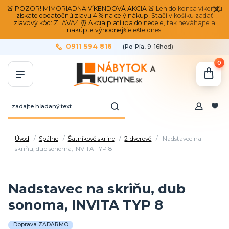
🚨 POZOR! MIMORIADNA VÍKENDOVÁ AKCIA 🚨 Len do konca víkendu
získate dodatočnú zľavu 4 % na celý nákup! Stačí v košíku zadať
zľavový kód: ZLAVA4 ⏰ Akcia platí iba do nedele, tak neváhajte a
nakúpte výhodnejšie ešte dnes!
0911 594 816
(Po-Pia, 9-16hod)
0
Úvod
Spálne
Šatníkové skrine
2-dverové
Nadstavec na
skriňu, dub sonoma, INVITA TYP 8
Nadstavec na skriňu, dub
sonoma, INVITA TYP 8
Doprava ZADARMO