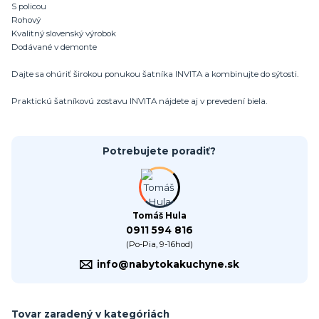
S policou
Rohový
Kvalitný slovenský výrobok
Dodávané v demonte
Dajte sa ohúriť širokou ponukou šatníka INVITA a kombinujte do sýtosti.
Praktickú šatníkovú zostavu INVITA nájdete aj v prevedení biela.
Potrebujete poradiť?
Tomáš Hula
0911 594 816
(Po-Pia, 9-16hod)
info@nabytokakuchyne.sk
Tovar zaradený v kategóriách