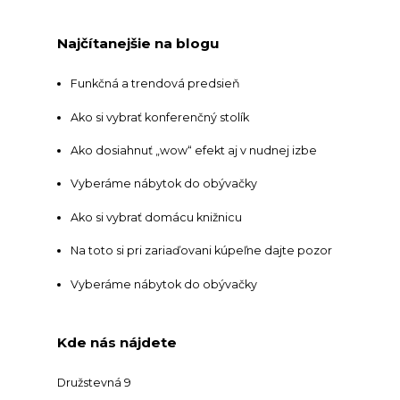
Najčítanejšie na blogu
Funkčná a trendová predsieň
Ako si vybrať konferenčný stolík
Ako dosiahnuť „wow“ efekt aj v nudnej izbe
Vyberáme nábytok do obývačky
Ako si vybrať domácu knižnicu
Na toto si pri zariaďovani kúpeľne dajte pozor
Vyberáme nábytok do obývačky
Kde nás nájdete
Družstevná 9