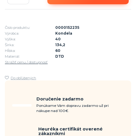
Číslo produktu:
0000152235
Výrobca:
Kondela
Výška:
40
Šírka:
134,2
Hĺbka:
60
Materiál:
DTD
Strážiť cenu / dostupnosť
Do obľúbených
Doručenie zadarmo
Ponúkame Vám dopravu zadarmo už pri
nákupe nad 100€.
Heuréka certifikát overené
zákazníkmi