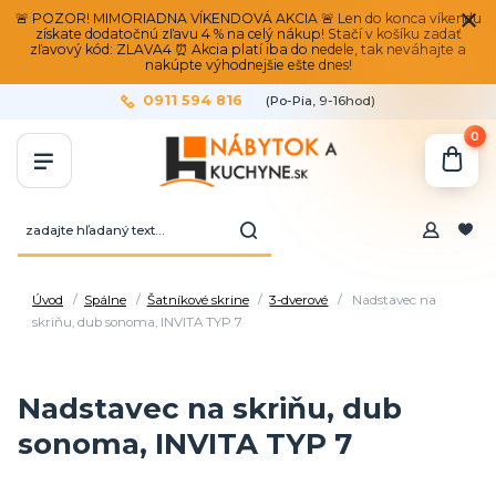
🚨 POZOR! MIMORIADNA VÍKENDOVÁ AKCIA 🚨 Len do konca víkendu
získate dodatočnú zľavu 4 % na celý nákup! Stačí v košíku zadať
zľavový kód: ZLAVA4 ⏰ Akcia platí iba do nedele, tak neváhajte a
nakúpte výhodnejšie ešte dnes!
0911 594 816
(Po-Pia, 9-16hod)
0
Úvod
Spálne
Šatníkové skrine
3-dverové
Nadstavec na
skriňu, dub sonoma, INVITA TYP 7
Nadstavec na skriňu, dub
sonoma, INVITA TYP 7