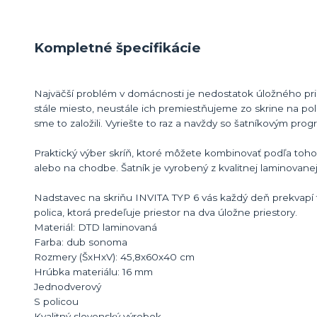
Kompletné špecifikácie
Najväčší problém v domácnosti je nedostatok úložného pri
stále miesto, neustále ich premiestňujeme zo skrine na po
sme to založili. Vyriešte to raz a navždy so šatníkovým pr
Praktický výber skríň, ktoré môžete kombinovať podľa toho, 
alebo na chodbe. Šatník je vyrobený z kvalitnej laminovan
Nadstavec na skriňu INVITA TYP 6 vás každý deň prekvapí t
polica, ktorá predeľuje priestor na dva úložne priestory.
Materiál: DTD laminovaná
Farba: dub sonoma
Rozmery (ŠxHxV): 45,8x60x40 cm
Hrúbka materiálu: 16 mm
Jednodverový
S policou
Kvalitný slovenský výrobok