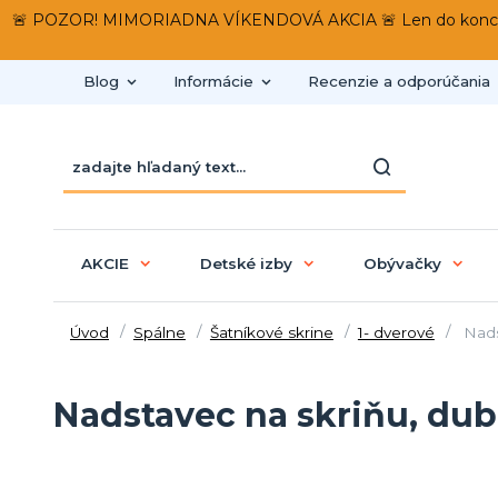
🚨 POZOR! MIMORIADNA VÍKENDOVÁ AKCIA 🚨 Len do konca víken
Blog
Informácie
Recenzie a odporúčania
AKCIE
Detské izby
Obývačky
Úvod
Spálne
Šatníkové skrine
1- dverové
Nads
Nadstavec na skriňu, du