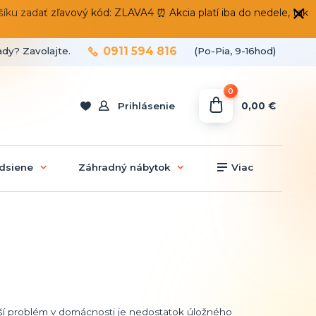
 zadať zľavový kód: ZLAVA4 ⏰ Akcia platí iba do nedele, tak
0911 594 816
ady? Zavolajte.
(Po-Pia, 9-16hod)
0
0,00 €
Prihlásenie
dsiene
Záhradný nábytok
Viac
ší problém v domácnosti je nedostatok úložného