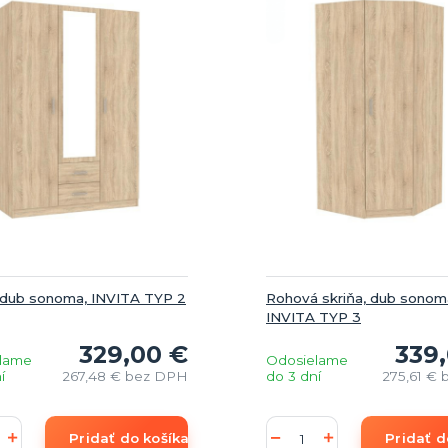
, dub sonoma, INVITA TYP 2
Rohová skriňa, dub sonom
INVITA TYP 3
329,00 €
339
lame
Odosielame
í
267,48 €
bez DPH
do 3 dní
275,61 €
Pridať do košíka
Pridať d