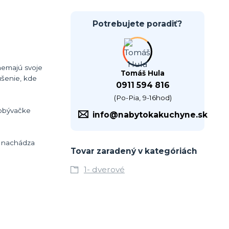
Potrebujete poradiť?
nemajú svoje
Tomáš Hula
ušenie, kde
0911 594 816
(Po-Pia, 9-16hod)
 obývačke
info@nabytokakuchyne.sk
a nachádza
Tovar zaradený v kategóriách
1- dverové