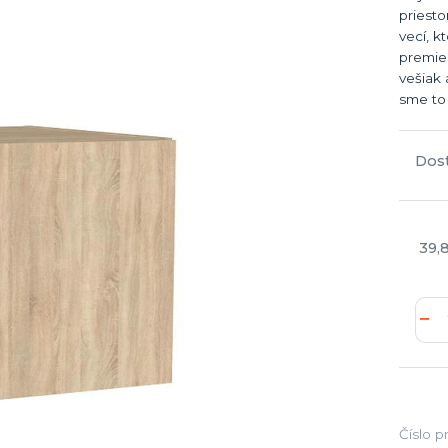
priest
vecí, k
premies
vešiak
sme to z
Dos
39,
Číslo p