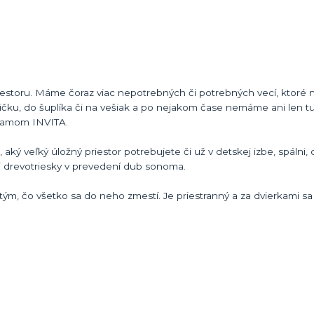
estoru. Máme čoraz viac nepotrebných či potrebných vecí, ktoré 
ličku, do šuplíka či na vešiak a po nejakom čase nemáme ani len t
ogramom INVITA.
aký veľký úložný priestor potrebujete či už v detskej izbe, spálni,
ej drevotriesky v prevedení dub sonoma.
ým, čo všetko sa do neho zmestí. Je priestranný a za dvierkami s