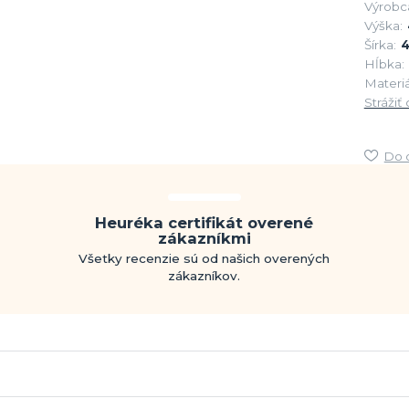
Výrobc
Výška:
Šírka:
4
Hĺbka:
Materiá
Strážiť
Do 
Heuréka certifikát overené
zákazníkmi
Všetky recenzie sú od našich overených
zákazníkov.