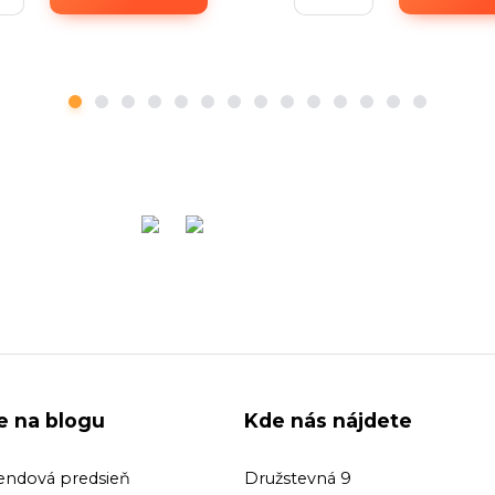
ie na blogu
Kde nás nájdete
endová predsieň
Družstevná 9