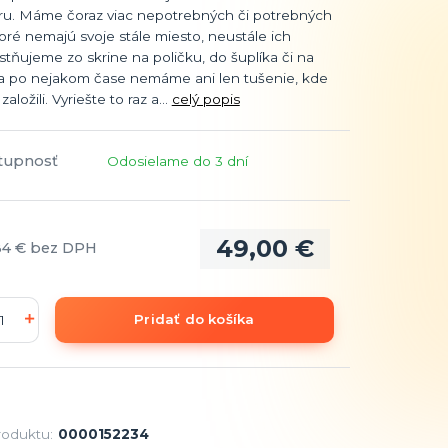
oru. Máme čoraz viac nepotrebných či potrebných
toré nemajú svoje stále miesto, neustále ich
tňujeme zo skrine na poličku, do šuplíka či na
 a po nejakom čase nemáme ani len tušenie, kde
aložili. Vyriešte to raz a...
celý popis
tupnosť
Odosielame do 3 dní
49,00 €
84 €
bez DPH
Pridať do košíka
roduktu:
0000152234