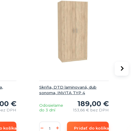
a,
Skriňa, DTD laminovaná, dub
sonoma, INVITA TYP 4
,00 €
189,00 €
Odosielame
bez DPH
do 3 dní
153,66 €
bez DPH
o košíka
Pridať do košíka