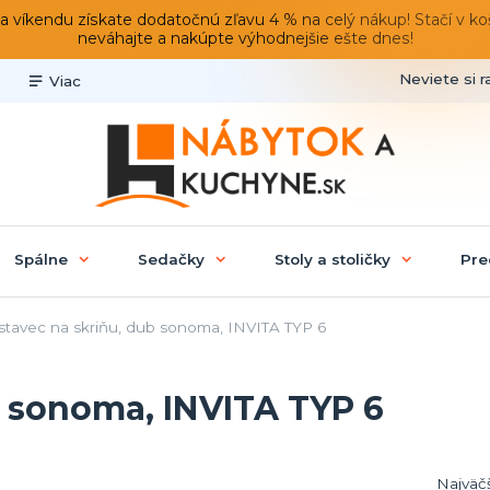
du získate dodatočnú zľavu 4 % na celý nákup! Stačí v košíku
neváhajte a nakúpte výhodnejšie ešte dnes!
Neviete si r
Viac
Spálne
Sedačky
Stoly a stoličky
Pre
tavec na skriňu, dub sonoma, INVITA TYP 6
b sonoma, INVITA TYP 6
Najväč