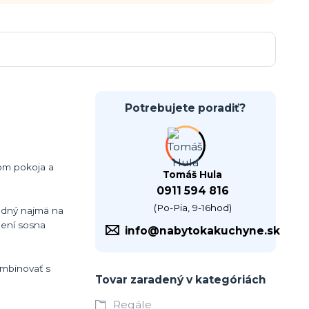
Potrebujete poradiť?
om pokoja a
Tomáš Hula
0911 594 816
(Po-Pia, 9-16hod)
odný najmä na
dení sosna
info@nabytokakuchyne.sk
ombinovať s
Tovar zaradený v kategóriách
Regále