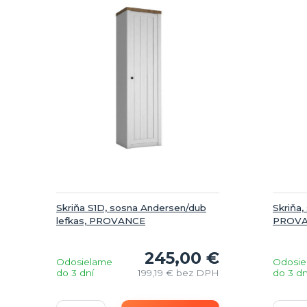
Skriňa S1D, sosna Andersen/dub
Skriňa,
lefkas, PROVANCE
PROV
245,00 €
Odosielame
Odosie
do 3 dní
199,19 €
bez DPH
do 3 dn