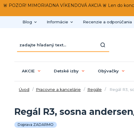
🚨 POZOR! MIMORIADNA VÍKENDOVÁ AKCIA 🚨 Len do konca víken
Blog
Informácie
Recenzie a odporúčania
AKCIE
Detské izby
Obývačky
Úvod
Pracovne a kancelárie
Regále
Regál R3, s
Regál R3, sosna anderse
Doprava ZADARMO