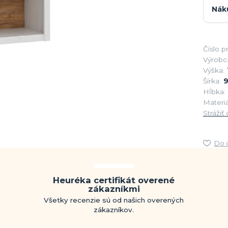
Nák
Číslo p
Výrobc
Výška:
Šírka:
Hĺbka:
Materiá
Strážiť
Do 
Heuréka certifikát overené
zákazníkmi
Všetky recenzie sú od našich overených
zákazníkov.