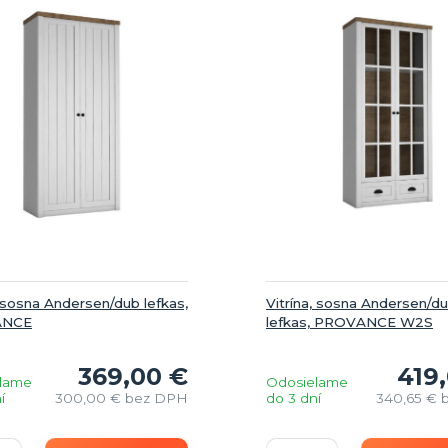
 sosna Andersen/dub lefkas,
Vitrína, sosna Andersen/d
ANCE
lefkas, PROVANCE W2S
369,00 €
419
lame
Odosielame
í
300,00 €
bez DPH
do 3 dní
340,65 €