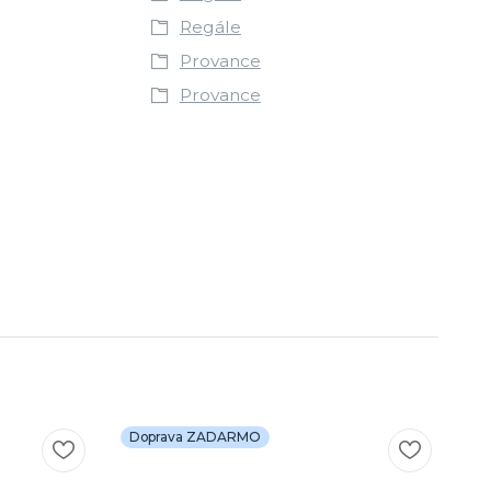
Regále
Provance
Provance
Doprava ZADARMO