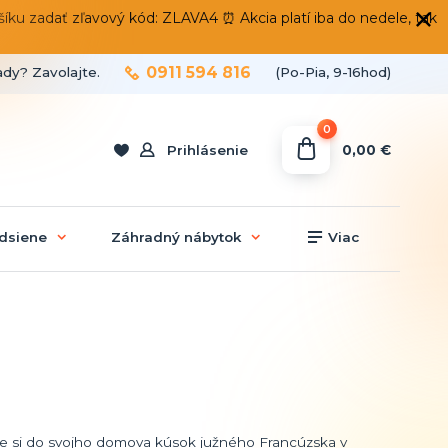
 zadať zľavový kód: ZLAVA4 ⏰ Akcia platí iba do nedele, tak
0911 594 816
ady? Zavolajte.
(Po-Pia, 9-16hod)
0
0,00 €
Prihlásenie
dsiene
Záhradný nábytok
Viac
te si do svojho domova kúsok južného Francúzska v