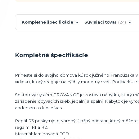
Kompletné špecifikácie
Súvisiaci tovar
24
Kompletné špecifikácie
Prineste si do svojho domova kúsok južného Francúzska v
vidieku, ktorý reaguje na rýchly moderný svet. Podčiarkuje
Sektorový systém PROVANCE je zostava nábytku, ktorý môže
zariadenie obývacích izieb, jedální a spální. Nábytok je 
andersen a dub lefkas.
Regál R3 poskytuje otvorený úložný priestor, ktorý môžet
regálmi R1 a R2.
Materiál: laminovaná DTD