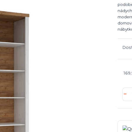
podobe
nádycho
moderný
domova
nábytk
Dos
169