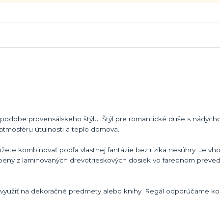
 podobe provensálskeho štýlu. Štýl pre romantické duše s nádych
 atmosféru útulnosti a teplo domova.
te kombinovať podľa vlastnej fantázie bez rizika nesúhry. Je vh
vyrobený z laminovaných drevotrieskových dosiek vo farebnom preve
e využiť na dekoračné predmety alebo knihy. Regál odporúčame k