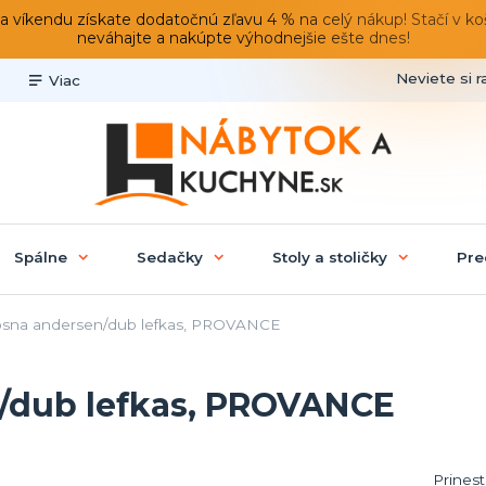
du získate dodatočnú zľavu 4 % na celý nákup! Stačí v košíku
neváhajte a nakúpte výhodnejšie ešte dnes!
Neviete si r
Viac
Spálne
Sedačky
Stoly a stoličky
Pre
osna andersen/dub lefkas, PROVANCE
n/dub lefkas, PROVANCE
Prines