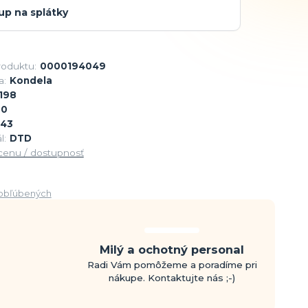
up na splátky
roduktu:
0000194049
a:
Kondela
198
90
43
l:
DTD
 cenu / dostupnosť
obľúbených
Milý a ochotný personal
Radi Vám pomôžeme a poradíme pri
nákupe. Kontaktujte nás ;-)