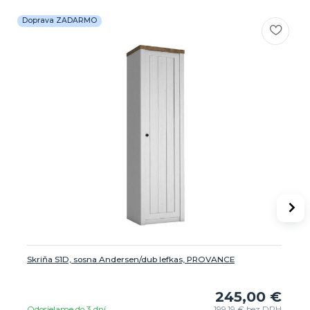
Doprava ZADARMO
Skriňa S1D, sosna Andersen/dub lefkas, PROVANCE
245,00 €
Odosielame do 3 dní
199,19 €
bez DPH