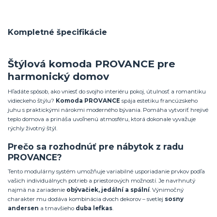
Kompletné špecifikácie
Štýlová komoda PROVANCE pre
harmonický domov
Hľadáte spôsob, ako vniesť do svojho interiéru pokoj, útulnosť a romantiku
vidieckeho štýlu?
Komoda PROVANCE
spája estetiku francúzskeho
juhu s praktickými nárokmi moderného bývania. Pomáha vytvoriť hrejivé
teplo domova a prináša uvoľnenú atmosféru, ktorá dokonale vyvažuje
rýchly životný štýl.
Prečo sa rozhodnúť pre nábytok z radu
PROVANCE?
Tento modulárny systém umožňuje variabilné usporiadanie prvkov podľa
vašich individuálnych potrieb a priestorových možností. Je navrhnutý
najmä na zariadenie
obývačiek, jedální a spální
. Výnimočný
charakter mu dodáva kombinácia dvoch dekorov – svetlej
sosny
andersen
a tmavšieho
duba lefkas
.