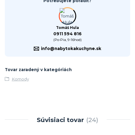
Potrebujete poradiť?
Tomáš Hula
0911 594 816
(Po-Pia, 9-16hod)
info@nabytokakuchyne.sk
Tovar zaradený v kategóriách
Komody
Súvisiaci tovar
24