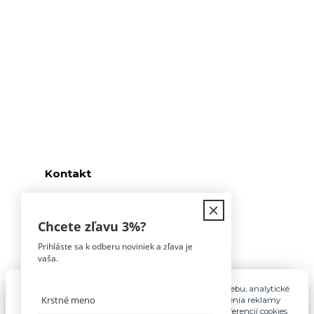
Kontakt
Chcete zľavu
3%
?
Prihláste sa k odberu noviniek a zľava je
Tomáš Hula
vaša.
0911 594 816
(Po-Pia, 9-16hod)
Pre základnú funkčnosť, spríjemnenie používania webu, analytické
účely a v prípade udelenia súhlasu aj na účely cielenia reklamy
info@nabytokakuchyne.sk
využívame súbory cookies. Nastavenie vlastných preferencií cookies