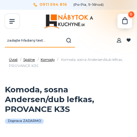
0911 594 816
(Po-Pia, 9-16hod)
0
Úvod
Spálne
Komody
Komoda, sosna Andersen/dub lefkas,
PROVANCE K3S
Komoda, sosna
Andersen/dub lefkas,
PROVANCE K3S
Doprava ZADARMO