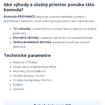
Aké výhody a úložný priestor ponúka táto
komoda?
Komoda PROVANCE
poskytuje uzavretý odkladací priestor s
prehľadným členením, ktoré uľahčuje organizáciu vecí v domácnosti:
Tri zásuvky
umiestnené vo vrchnej časti sú ideálne na drobné
predmety.
Dve plné skrinky
v spodnej časti slúžia na uskladnenie vecí.
Jedna presklená skrinka
uprostred umožňuje vystaviť
dekorácie.
Technické parametre
Materiál: DTD/sklo
Farba: sosna andersen/dub lefkas
Rozmery: 130x43x88 cm
Hrúbka korpusu: 15 mm
Hrúbka hornej dosky: 36 mm
Šuplíky
Demont