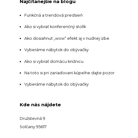
Najčítanejšie na blogu
Funkčná a trendová predsieň
Ako si vybrať konferenčný stolík
Ako dosiahnuť „wow“ efekt aj v nudnej izbe
Vyberáme nábytok do obývačky
Ako si vybrať domácu knižnicu
Na toto si pri zariaďovani kúpeľne dajte pozor
Vyberáme nábytok do obývačky
Kde nás nájdete
Družstevná 9
Solčany 95617