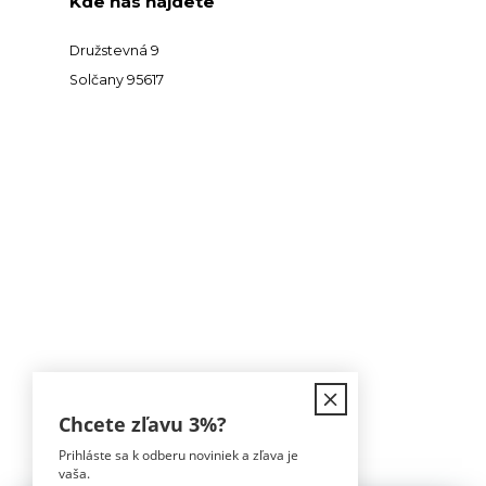
Kde nás nájdete
Družstevná 9
Solčany 95617
Kontakt
Chcete zľavu
3%
?
Prihláste sa k odberu noviniek a zľava je
Tomáš Hula
vaša.
0911 594 816