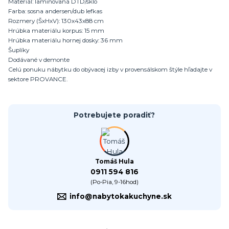
Materiál: laminovaná DTD/sklo
Farba: sosna andersen/dub lefkas
Rozmery (ŠxHxV): 130x43x88 cm
Hrúbka materiálu korpus: 15 mm
Hrúbka materiálu hornej dosky: 36 mm
Šuplíky
Dodávané v demonte
Celú ponuku nábytku do obývacej izby v provensálskom štýle hľadajte v
sektore PROVANCE.
Potrebujete poradiť?
Tomáš Hula
0911 594 816
(Po-Pia, 9-16hod)
info@nabytokakuchyne.sk