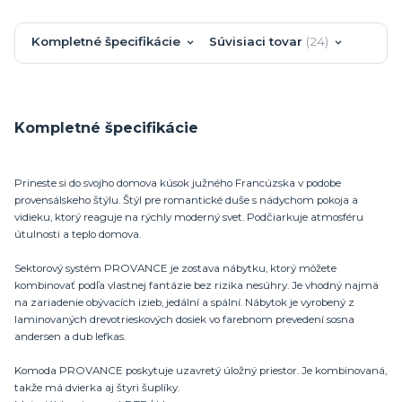
Kompletné špecifikácie
Súvisiaci tovar
24
Kompletné špecifikácie
Prineste si do svojho domova kúsok južného Francúzska v podobe
provensálskeho štýlu. Štýl pre romantické duše s nádychom pokoja a
vidieku, ktorý reaguje na rýchly moderný svet. Podčiarkuje atmosféru
útulnosti a teplo domova.
Sektorový systém PROVANCE je zostava nábytku, ktorý môžete
kombinovať podľa vlastnej fantázie bez rizika nesúhry. Je vhodný najmä
na zariadenie obývacích izieb, jedální a spální. Nábytok je vyrobený z
laminovaných drevotrieskových dosiek vo farebnom prevedení sosna
andersen a dub lefkas.
Komoda PROVANCE poskytuje uzavretý úložný priestor. Je kombinovaná,
takže má dvierka aj štyri šuplíky.