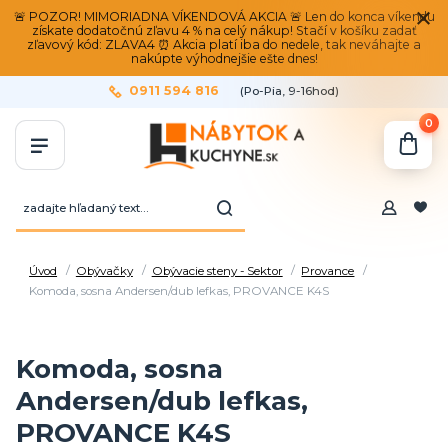
🚨 POZOR! MIMORIADNA VÍKENDOVÁ AKCIA 🚨 Len do konca víkendu
získate dodatočnú zľavu 4 % na celý nákup! Stačí v košíku zadať
zľavový kód: ZLAVA4 ⏰ Akcia platí iba do nedele, tak neváhajte a
nakúpte výhodnejšie ešte dnes!
0911 594 816
(Po-Pia, 9-16hod)
0
Úvod
Obývačky
Obývacie steny - Sektor
Provance
Komoda, sosna Andersen/dub lefkas, PROVANCE K4S
Komoda, sosna
Andersen/dub lefkas,
PROVANCE K4S