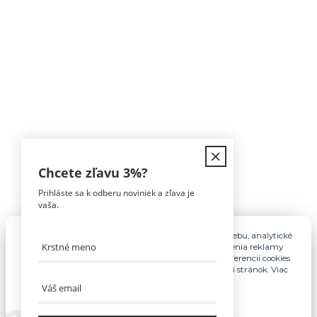
Kontakt
Chcete zľavu
3%
?
Prihláste sa k odberu noviniek a zľava je
Tomáš Hula
vaša.
0911 594 816
(Po-Pia, 9-16hod)
Pre základnú funkčnosť, spríjemnenie používania webu, analytické
účely a v prípade udelenia súhlasu aj na účely cielenia reklamy
info@nabytokakuchyne.sk
využívame súbory cookies. Nastavenie vlastných preferencií cookies
môžete kedykoľvek upraviť odkazom v spodnej časti stránok. Viac
informácií nájdete
tu
.