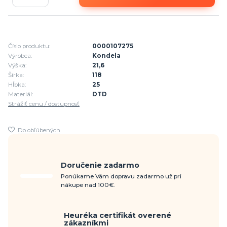
Číslo produktu:
0000107275
Výrobca:
Kondela
Výška:
21,6
Šírka:
118
Hĺbka:
25
Materiál:
DTD
Strážiť cenu / dostupnosť
Do obľúbených
Doručenie zadarmo
Ponúkame Vám dopravu zadarmo už pri
nákupe nad 100€.
Heuréka certifikát overené
zákazníkmi