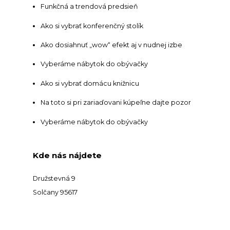
Funkčná a trendová predsieň
Ako si vybrať konferenčný stolík
Ako dosiahnuť „wow“ efekt aj v nudnej izbe
Vyberáme nábytok do obývačky
Ako si vybrať domácu knižnicu
Na toto si pri zariaďovani kúpeľne dajte pozor
Vyberáme nábytok do obývačky
Kde nás nájdete
Družstevná 9
Solčany 95617