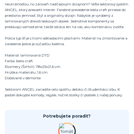
neutrálnosťou, no zároveň nadčasovým dizajnom? Voľte sektorový systém
ANGEL, ktorý presvetlí interiér. Farebné prevedenie biela craft prinesie do
priestorov jemnosť, štýl a originálny dizajn. Nábytok je vyrobený z
laminovaných drevotrieskových dosiek. Jednotlivé komponenty sa
predávajú samostatne, takže ostáva len na vás, akú kombináciu zvolíte.
Polica typ 61 je s tromi odkladacími plochami. Materiál na zmontovanie a
zavesenie police je súčasťou balenia.
Materiál: laminovaná DTD
Farba: biela craft
Rozmery (ŠxHxV): 118x25x21,6 cm
Hrúbka materiálu: 1,6 cm
Dodávané v demonte
Sektorom ANGEL zariadite celú spálňu, detskú či študentskú izbu. K
posteli dokúpte komody, regále, nočné stolíky či postele z našej ponuky.
Potrebujete poradiť?