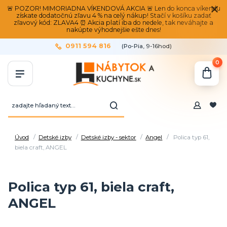
🚨 POZOR! MIMORIADNA VÍKENDOVÁ AKCIA 🚨 Len do konca víkendu
získate dodatočnú zľavu 4 % na celý nákup! Stačí v košíku zadať
zľavový kód: ZLAVA4 ⏰ Akcia platí iba do nedele, tak neváhajte a
nakúpte výhodnejšie ešte dnes!
0911 594 816
(Po-Pia, 9-16hod)
0
Úvod
Detské izby
Detské izby - sektor
Angel
Polica typ 61,
biela craft, ANGEL
Polica typ 61, biela craft,
ANGEL