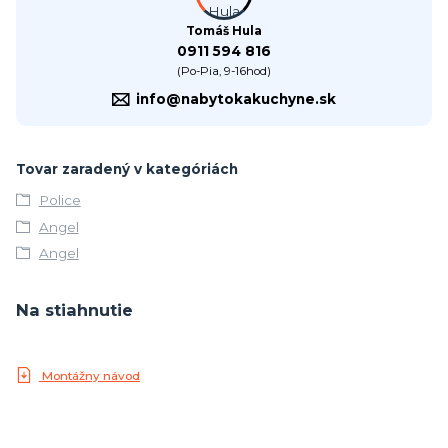
Tomáš Hula
0911 594 816
(Po-Pia, 9-16hod)
info@nabytokakuchyne.sk
Tovar zaradený v kategóriách
Police
Angel
Angel
Na stiahnutie
Montážny návod