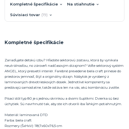
Kompletné špecifikácie
Na stiahnutie
Súvisiaci tovar
19
Kompletné špecifikácie
Zariaďujete detskú izbu? Hľadáte sektorovú zostavu, ktorá by vynikala
neutrálnosťou, no zároveň nadčasovým dizajnom? Voľte sektorový systém
ANGEL, ktorý presvetlí interiér. Farebné prevedenie biela craft prinesie do
priestorov jemnosť, štýl a originálny dizajn. Nábytok je vyrobený z
laminovaných drevotrieskových dosiek. Jednotlivé komponenty sa
predávajú samostatne, takže ostáva len na vás, akú kombináciu zvolíte.
Písací stôl typ 80 je s jednou skrinkou a dvomi šuplíkmi. Dvierka sú bez
úchytiek. Sú navrhnuté tak, aby ste ich otvorili iba ľahkým potiahnutým.
Materiál: laminovaná DTD
Farba: biela craft
Rozmery (ŠxHxV): 118,7x60x76,5 cm