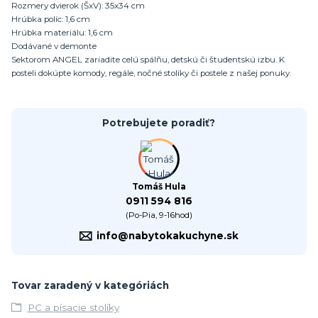
Rozmery dvierok (ŠxV): 35x34 cm
Hrúbka políc: 1,6 cm
Hrúbka materiálu: 1,6 cm
Dodávané v demonte
Sektorom ANGEL zariadite celú spálňu, detskú či študentskú izbu. K
posteli dokúpte komody, regále, nočné stolíky či postele z našej ponuky.
Potrebujete poradiť?
Tomáš Hula
0911 594 816
(Po-Pia, 9-16hod)
info@nabytokakuchyne.sk
Tovar zaradený v kategóriách
PC a písacie stolíky