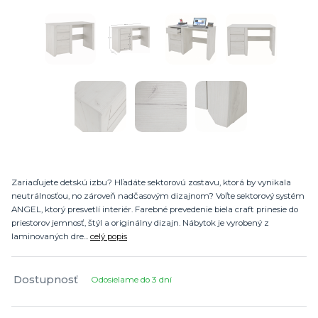
Zariaďujete detskú izbu? Hľadáte sektorovú zostavu, ktorá by vynikala
neutrálnosťou, no zároveň nadčasovým dizajnom? Voľte sektorový systém
ANGEL, ktorý presvetlí interiér. Farebné prevedenie biela craft prinesie do
priestorov jemnosť, štýl a originálny dizajn. Nábytok je vyrobený z
laminovaných dre...
celý popis
Dostupnosť
Odosielame do 3 dní