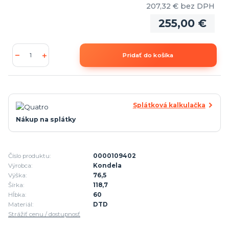
207,32 €
bez DPH
255,00 €
Pridať do košíka
Splátková kalkulačka
Nákup na splátky
Číslo produktu:
0000109402
Výrobca:
Kondela
Výška:
76,5
Šírka:
118,7
Hĺbka:
60
Materiál:
DTD
Strážiť cenu / dostupnosť