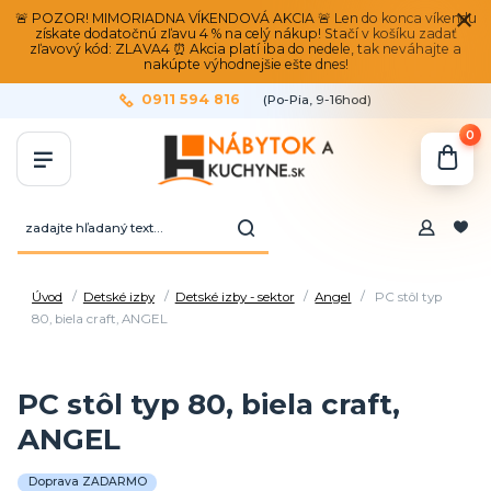
🚨 POZOR! MIMORIADNA VÍKENDOVÁ AKCIA 🚨 Len do konca víkendu
získate dodatočnú zľavu 4 % na celý nákup! Stačí v košíku zadať
zľavový kód: ZLAVA4 ⏰ Akcia platí iba do nedele, tak neváhajte a
nakúpte výhodnejšie ešte dnes!
0911 594 816
(Po-Pia, 9-16hod)
0
Úvod
Detské izby
Detské izby - sektor
Angel
PC stôl typ
80, biela craft, ANGEL
PC stôl typ 80, biela craft,
ANGEL
Doprava ZADARMO