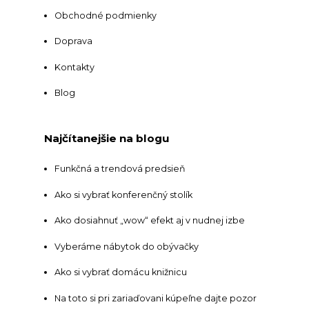
Obchodné podmienky
Doprava
Kontakty
Blog
Najčítanejšie na blogu
Funkčná a trendová predsieň
Ako si vybrať konferenčný stolík
Ako dosiahnuť „wow“ efekt aj v nudnej izbe
Vyberáme nábytok do obývačky
Ako si vybrať domácu knižnicu
Na toto si pri zariaďovani kúpeľne dajte pozor