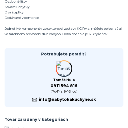
Ozdobné lišty
Kovové úchytky
Dva šuplíky
Dodávané v demonte
Jednotlivé komponenty zo sektorovej zostavy KORA si môžete objednať aj
vo farebnom prevedení dub canyon. Doba dodanie je 6-8 týždňov.
Potrebujete poradiť?
Tomáš Hula
0911 594 816
(Po-Pia, 9-16hod)
info@nabytokakuchyne.sk
Tovar zaradený v kategóriách