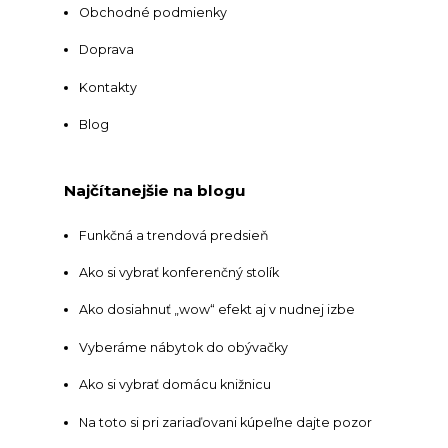
Obchodné podmienky
Doprava
Kontakty
Blog
Najčítanejšie na blogu
Funkčná a trendová predsieň
Ako si vybrať konferenčný stolík
Ako dosiahnuť „wow“ efekt aj v nudnej izbe
Vyberáme nábytok do obývačky
Ako si vybrať domácu knižnicu
Na toto si pri zariaďovani kúpeľne dajte pozor