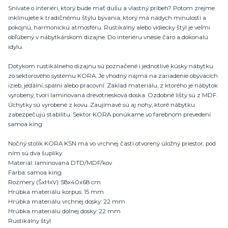
Snívate o interiéri, ktorý bude mať dušu a vlastný príbeh? Potom zrejme
inklinujete k tradičnému štýlu bývania, ktorý má nádych minulosti a
pokojnú, harmonickú atmosféru. Rustikálny alebo vidiecky štýl je veľmi
obľúbený v nábytkárskom dizajne. Do interiéru vnesie čaro a dokonalú
idylu.
Dotykom rustikálneho dizajnu sú poznačené i jednotlivé kúsky nábytku
zo sektorového systému KORA. Je vhodný najmä na zariadenie obývacích
izieb, jedální, spální alebo pracovní. Základ materiálu, z ktorého je nábytok
vyrobený, tvorí laminovaná drevotriesková doska. Ozdobné lišty sú z MDF.
Úchytky sú vyrobené z kovu. Zaujímavé sú aj nohy, ktoré nábytku
zabezpečujú stabilitu. Sektor KORA ponúkame vo farebnom prevedení
samoa king.
Nočný stolík KORA KSN má vo vrchnej časti otvorený úložný priestor, pod
ním sú dva šuplíky.
Materiál: laminovaná DTD/MDF/kov
Farba: samoa king
Rozmery (ŠxHxV): 58x40x68 cm
Hrúbka materiálu korpus: 15 mm
Hrúbka materiálu vrchnej dosky: 22 mm
Hrúbka materiálu dolnej dosky: 22 mm
Rustikálny štýl