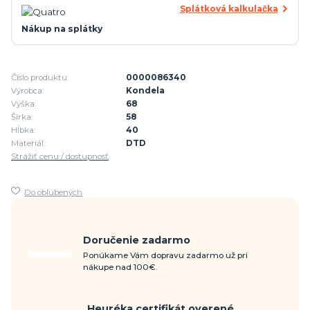
Splátková kalkulačka
Nákup na splátky
Číslo produktu:
0000086340
Výrobca:
Kondela
Výška:
68
Šírka:
58
Hĺbka:
40
Materiál:
DTD
Strážiť cenu / dostupnosť
Do obľúbených
Doručenie zadarmo
Ponúkame Vám dopravu zadarmo už pri
nákupe nad 100€.
Heuréka certifikát overené