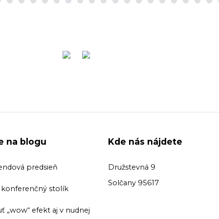
ie na blogu
Kde nás nájdete
endová predsieň
Družstevná 9
Solčany 95617
ť konferenčný stolík
ť „wow“ efekt aj v nudnej