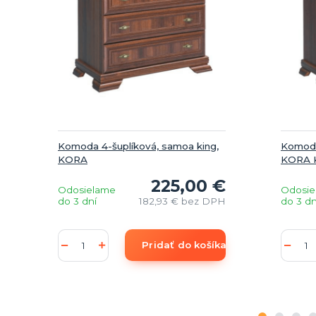
Komoda 4-šuplíková, samoa king,
Komoda
KORA
KORA 
225,00 €
Odosielame
Odosie
do 3 dní
182,93 €
bez DPH
do 3 dn
Pridať do košíka