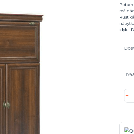
Potom z
má nád
Rustiká
nábytká
idylu. 
Dos
174