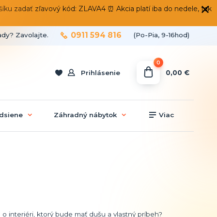
 zadať zľavový kód: ZLAVA4 ⏰ Akcia platí iba do nedele, tak
0911 594 816
ady? Zavolajte.
(Po-Pia, 9-16hod)
0
0,00 €
Prihlásenie
dsiene
Záhradný nábytok
Viac
 o interiéri, ktorý bude mať dušu a vlastný príbeh?