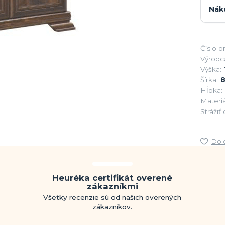
Nák
Číslo p
Výrobc
Výška:
Šírka:
Hĺbka:
Materiá
Strážiť
Do 
Heuréka certifikát overené
zákazníkmi
Všetky recenzie sú od našich overených
zákazníkov.