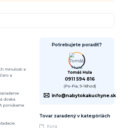
Potrebujete poradiť?
ch minulosti a
Tomáš Hula
 čaro a
0911 594 816
(Po-Pia, 9-16hod)
zariadenie
info@nabytokakuchyne.sk
vá doska.
ORA ponúkame
Tovar zaradený v kategóriách
kladacie
Kora