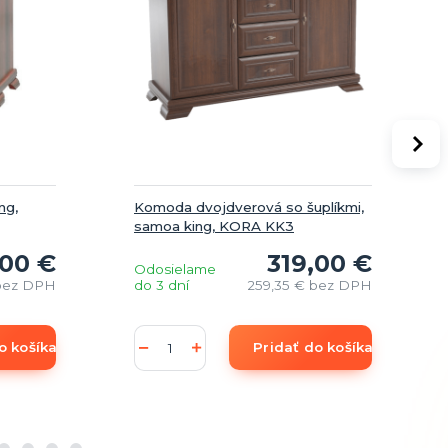
ng,
Komoda dvojdverová so šuplíkmi,
samoa king, KORA KK3
,00 €
319,00 €
Odosielame
bez DPH
do 3 dní
259,35 €
bez DPH
o košíka
Pridať do košíka