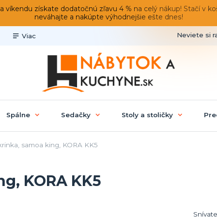
du získate dodatočnú zľavu 4 % na celý nákup! Stačí v košíku
neváhajte a nakúpte výhodnejšie ešte dnes!
Neviete si r
Viac
Spálne
Sedačky
Stoly a stoličky
Pre
krinka, samoa king, KORA KK5
ing, KORA KK5
Snívate