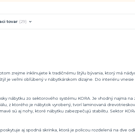
aci tovar
29
Potom zrejme inklinujete k tradičnému štýlu bývania, ktorý má nády
týl je veľmi obľúbený v nábytkárskom dizajne. Do interiéru vnesie
kúsky nábytku zo sektorového systému KORA. Je vhodný najmä na 
riálu, z ktorého je nábytok vyrobený, tvorí laminovaná drevotriesko
ímavé sú aj nohy, ktoré nábytku zabezpečujú stabilitu. Sektor K
oskytuje aj spodná skrinka, ktorá je policou rozdelená na dve od