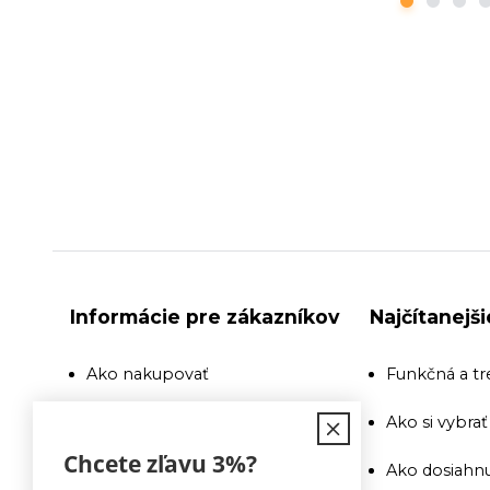
Informácie pre zákazníkov
Najčítanejš
Ako nakupovať
Funkčná a tr
Doprava
Ako si vybra
Chcete zľavu
3%
?
Recenzie a odporúčania
Ako dosiahnu