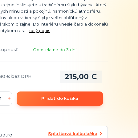
rejme inklinujete k tradičnému štýlu bývania, ktorý
ych minulosti a pokojnú, harmonickú atmosféru.
lny alebo vidiecky štýl je veľmi obľúbený v
rskom dizajne. Do interiéru vnesie čaro a dokonalú
Dotykom rust...
celý popis
tupnosť
Odosielame do 3 dní
215,00 €
,80 €
bez DPH
Pridať do košíka
Splátková kalkulačka