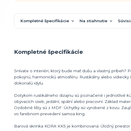
Kompletné špecifikácie
Na stiahnutie
Súvisi
Kompletné špecifikácie
Snívate o interiéri, ktorý bude mať dušu a vlastný príbeh? 
pokojnú, harmonickú atmosféru. Rustikálny alebo vidiecky š
dokonalú idylu.
Dotykom rustikálneho dizajnu sú poznačené i jednotlivé 
obývacích izieb, jedální, spální alebo pracovní. Základ mate
Ozdobné lišty sú z MDF. Úchytky sú vyrobené z kovu. Zauj
vo farebnom prevedení samoa king.
Barová skrinka KORA KK5 je kombinovaná. Úložný priestor p