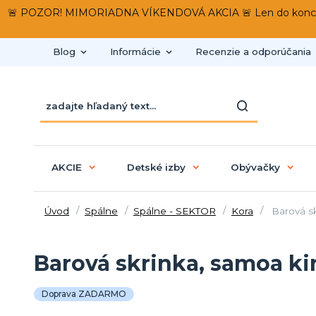
🚨 POZOR! MIMORIADNA VÍKENDOVÁ AKCIA 🚨 Len do konca víken
Blog
Informácie
Recenzie a odporúčania
AKCIE
Detské izby
Obývačky
Úvod
Spálne
Spálne - SEKTOR
Kora
Barová s
Barová skrinka, samoa k
Doprava ZADARMO