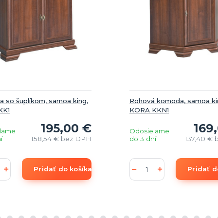
 so šuplíkom, samoa king,
Rohová komoda, samoa ki
KK1
KORA KKN1
195,00 €
169
lame
Odosielame
í
158,54 €
bez DPH
do 3 dní
137,40 €
Pridať do košíka
Pridať d