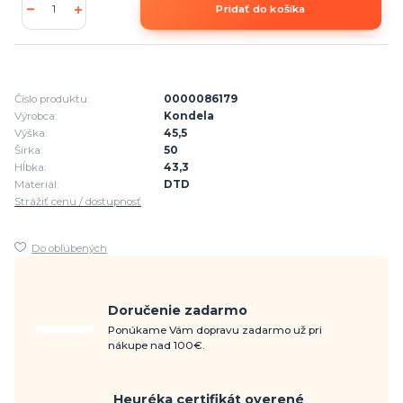
Pridať do košíka
Číslo produktu:
0000086179
Výrobca:
Kondela
Výška:
45,5
Šírka:
50
Hĺbka:
43,3
Materiál:
DTD
Strážiť cenu / dostupnosť
Do obľúbených
Doručenie zadarmo
Ponúkame Vám dopravu zadarmo už pri
nákupe nad 100€.
Heuréka certifikát overené