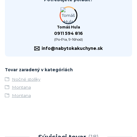
Tomáš Hula
0911 594 816
(Po-Pia, 9-16hod)
info@nabytokakuchyne.sk
Tovar zaradený v kategóriách
Nočné stolíky
Montana
Montana
Súvisiaci tovar
18