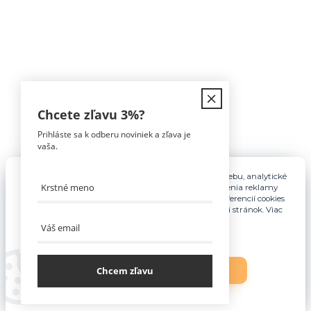
Kontakt
Chcete zľavu
3%
?
Prihláste sa k odberu noviniek a zľava je
Tomáš Hula
vaša.
0911 594 816
(Po-Pia, 9-16hod)
Pre základnú funkčnosť, spríjemnenie používania webu, analytické
účely a v prípade udelenia súhlasu aj na účely cielenia reklamy
info@nabytokakuchyne.sk
využívame súbory cookies. Nastavenie vlastných preferencií cookies
môžete kedykoľvek upraviť odkazom v spodnej časti stránok. Viac
informácií nájdete
tu
.
Chcem zľavu
Nastavenia
Súhlasím
Vytvorené na
Eshop-rychlo.sk