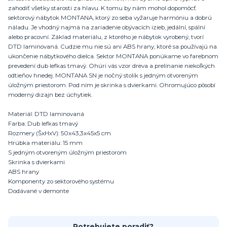
zahodiť všetky starosti za hlavu. K tomu by nám mohol dopomôcť
sektorový nábytok MONTANA, ktorý zo seba vyžaruje harmóniu a dobrú
náladu. Je vhodný najmä na zariadenie obývacích izieb, jedální, spální
alebo pracovní. Základ materiálu, z ktorého je nábytok vyrobený, tvorí
DTD laminovaná. Cudzie mu nie sú ani ABS hrany, ktoré sa používajú na
ukončenie nábytkového dielca. Sektor MONTANA ponúkame vo farebnom
prevedení dub lefkas tmavý. Ohúri vás vzor dreva a prelínanie niekoľkých
odtieňov hnedej. MONTANA SN je nočný stolík s jedným otvoreným
úložným priestorom. Pod ním je skrinka s dvierkami. Ohromujúco pôsobí
moderný dizajn bez úchytiek.
Materiál: DTD laminovaná
Farba: Dub lefkas tmavý
Rozmery (ŠxHxV): 50x43,3x45x5 cm
Hrúbka materiálu: 15 mm
S jedným otvoreným úložným priestorom
Skrinka s dvierkami
ABS hrany
Komponenty zo sektorového systému
Dodávané v demonte
Potrebujete poradiť?