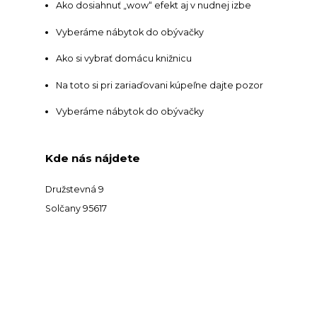
Ako dosiahnuť „wow“ efekt aj v nudnej izbe
Vyberáme nábytok do obývačky
Ako si vybrať domácu knižnicu
Na toto si pri zariaďovani kúpeľne dajte pozor
Vyberáme nábytok do obývačky
Kde nás nájdete
Družstevná 9
Solčany 95617