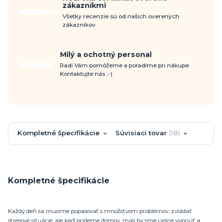
zákazníkmi
Všetky recenzie sú od našich overených
zákazníkov.
Milý a ochotný personal
Radi Vám pomôžeme a poradíme pri nákupe.
Kontaktujte nás ;-)
Kompletné špecifikácie
Súvisiaci tovar
18
Kompletné špecifikácie
Každý deň sa musíme popasovať s množstvom problémov, zvládať
stresové situácie, ale keď prídeme domov, mali by sme úplne vypnúť a