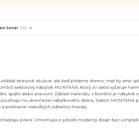
aci tovar
18
ládať stresové situácie, ale keď prídeme domov, mali by sme úp
opomôcť sektorový nábytok MONTANA, ktorý zo seba vyžaruje har
ní, spální alebo pracovní. Základ materiálu, z ktorého je nábytok v
sa používajú na ukončenie nábytkového dielca. Sektor MONTANA
 a prelínanie niekoľkých odtieňov hnedej.
hádzajú police. Ohromujúco pôsobí moderný dizajn bez úchytiek