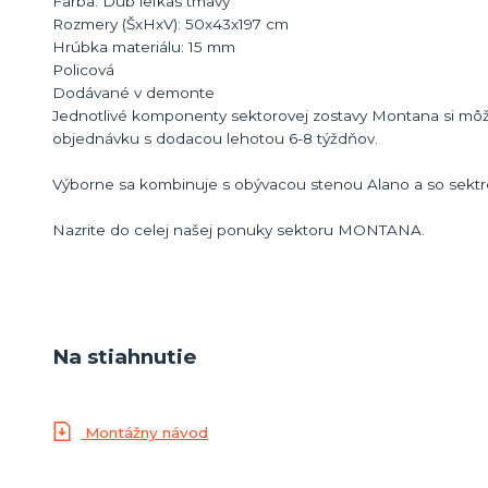
Farba: Dub lefkas tmavý
Rozmery (ŠxHxV): 50x43x197 cm
Hrúbka materiálu: 15 mm
Policová
Dodávané v demonte
Jednotlivé komponenty sektorovej zostavy Montana si 
objednávku s dodacou lehotou 6-8 týždňov.
Výborne sa kombinuje s obývacou stenou Alano a so sektr
Nazrite do celej našej ponuky sektoru MONTANA.
Na stiahnutie
Montážny návod