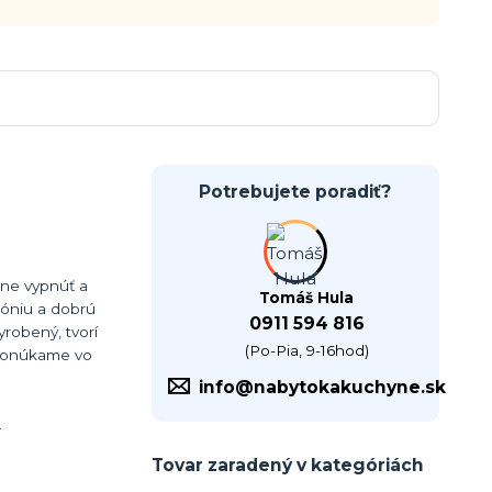
Potrebujete poradiť?
lne vypnúť a
Tomáš Hula
móniu a dobrú
0911 594 816
yrobený, tvorí
(Po-Pia, 9-16hod)
 ponúkame vo
info@nabytokakuchyne.sk
.
Tovar zaradený v kategóriách