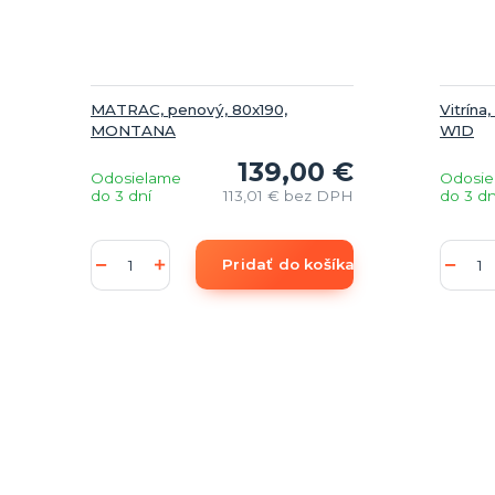
MATRAC, penový, 80x190,
Vitrín
MONTANA
W1D
139,00 €
Odosielame
Odosie
do 3 dní
113,01 €
bez DPH
do 3 dn
Pridať do košíka