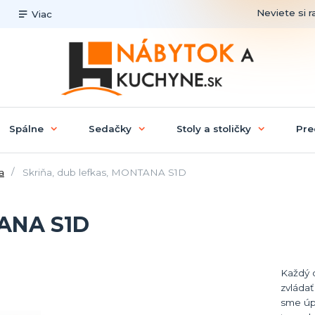
Neviete si r
Viac
Spálne
Sedačky
Stoly a stoličky
Pre
a
Skriňa, dub lefkas, MONTANA S1D
TANA S1D
Každý 
zvládať
sme úpl