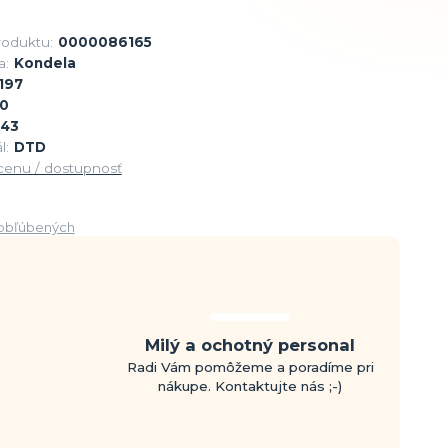
roduktu:
0000086165
a:
Kondela
197
0
43
l:
DTD
 cenu / dostupnosť
obľúbených
Milý a ochotný personal
Radi Vám pomôžeme a poradíme pri
nákupe. Kontaktujte nás ;-)