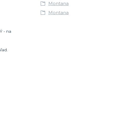
Montana
Montana
Ý - na
ľad.