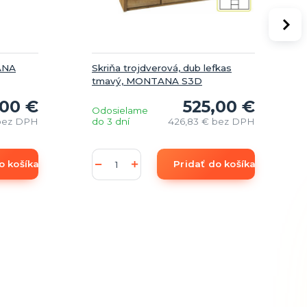
TANA
Skriňa trojdverová, dub lefkas
tmavý, MONTANA S3D
00 €
525,00 €
Odosielame
bez DPH
do 3 dní
426,83 €
bez DPH
o košíka
Pridať do košíka