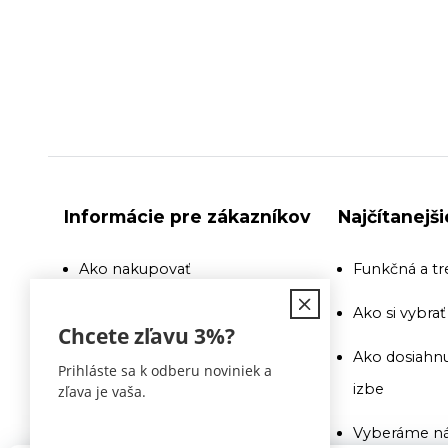
Informácie pre zákazníkov
Najčítanejš
Ako nakupovať
Funkčná a tr
Doprava
Ako si vybra
Chcete zľavu
3%
?
Recenzie a odporúčania
Ako dosiahnu
Prihláste sa k odberu noviniek a
izbe
zľava je vaša.
Obchodné podmienky
Vyberáme ná
Doprava