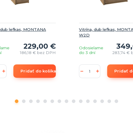
a, dub lefkas, MONTANA
Vitrína, dub lefkas, MON
W2D
229,00 €
349,
lame
Odosielame
í
186,18 €
bez DPH
do 3 dní
283,74 €
Pridať do košíka
Pridať d