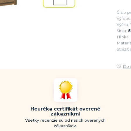
Číslo p
Výrobc
Výška:
Šírka:
5
Hĺbka:
Materiá
Strážiť
Do 
Heuréka certifikát overené
zákazníkmi
Všetky recenzie sú od našich overených
zákazníkov.