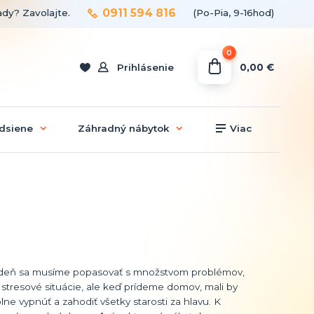
0911 594 816
ady? Zavolajte.
(Po-Pia, 9-16hod)
0
0,00 €
Prihlásenie
dsiene
Záhradný nábytok
Viac
deň sa musíme popasovať s množstvom problémov,
 stresové situácie, ale keď prídeme domov, mali by
ne vypnúť a zahodiť všetky starosti za hlavu. K