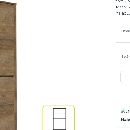
tomu b
MONTAN
náladu.
Dos
153
Nák