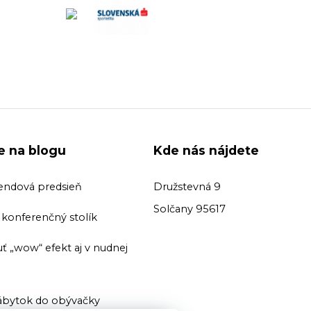
ie na blogu
Kde nás nájdete
endová predsieň
Družstevná 9
Solčany 95617
ť konferenčný stolík
ť „wow“ efekt aj v nudnej
bytok do obývačky