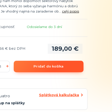
y nám mohol dopomôcť sektorový nábytok
A, ktorý zo seba vyžaruje harmóniu a dobrú
 Je vhodný najmä na zariadenie ob...
celý popis
tupnosť
Odosielame do 3 dní
189,00 €
,66 €
bez DPH
Pridať do košíka
Splátková kalkulačka
up na splátky