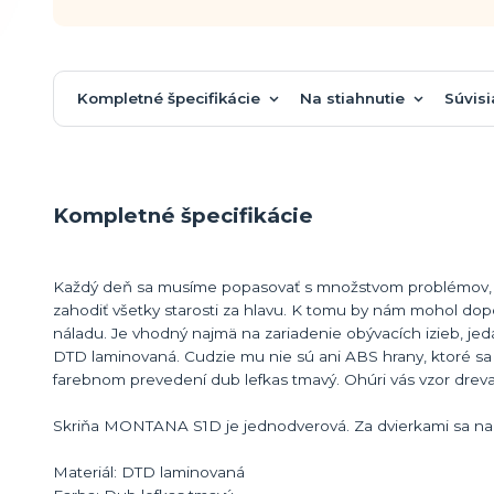
Kompletné špecifikácie
Na stiahnutie
Súvisi
Kompletné špecifikácie
Každý deň sa musíme popasovať s množstvom problémov, zv
zahodiť všetky starosti za hlavu. K tomu by nám mohol d
náladu. Je vhodný najmä na zariadenie obývacích izieb, jedál
DTD laminovaná. Cudzie mu nie sú ani ABS hrany, ktoré 
farebnom prevedení dub lefkas tmavý. Ohúri vás vzor dreva
Skriňa MONTANA S1D je jednodverová. Za dvierkami sa nac
Materiál: DTD laminovaná