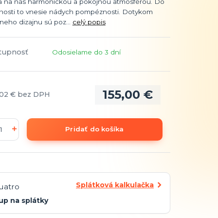
va na nás harmonickou a pokojnou atmosférou. Do
osti to vnesie nádych pompéznosti. Dotykom
lneho dizajnu sú poz...
celý popis
tupnosť
Odosielame do 3 dní
155,00 €
,02 €
bez DPH
Pridať do košíka
Splátková kalkulačka
up na splátky