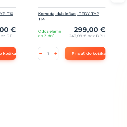
TYP T10
Komoda, dub lefkas, TEDY TYP
T14
,00 €
299,00 €
Odosielame
bez DPH
do 3 dní
243,09 €
bez DPH
o košíka
Pridať do košíka