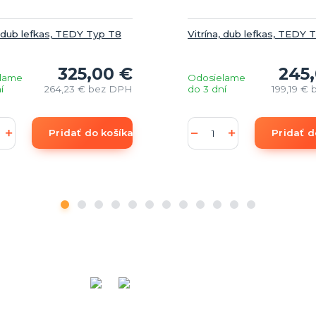
, dub lefkas, TEDY Typ T8
Vitrína, dub lefkas, TEDY 
325,00 €
245
lame
Odosielame
í
264,23 €
bez DPH
do 3 dní
199,19 €
Pridať do košíka
Pridať d