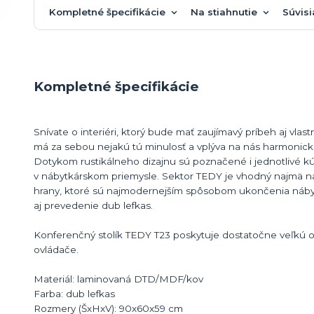
Kompletné špecifikácie
Na stiahnutie
Súvisi
Kompletné špecifikácie
Snívate o interiéri, ktorý bude mať zaujímavý príbeh aj vla
má za sebou nejakú tú minulosť a vplýva na nás harmonic
Dotykom rustikálneho dizajnu sú poznačené i jednotlivé 
v nábytkárskom priemysle. Sektor TEDY je vhodný najmä na za
hrany, ktoré sú najmodernejším spôsobom ukončenia nábytk
aj prevedenie dub lefkas.
Konferenčný stolík TEDY T23 poskytuje dostatočne veľkú od
ovládače.
Materiál: laminovaná DTD/MDF/kov
Farba: dub lefkas
Rozmery (ŠxHxV): 90x60x59 cm