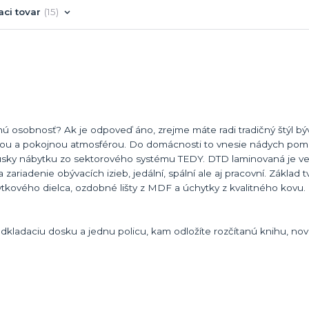
aci tovar
15
stnú osobnosť? Ak je odpoveď áno, zrejme máte radi tradičný štýl býv
kou a pokojnou atmosférou. Do domácnosti to vnesie nádych pom
kúsky nábytku zo sektorového systému TEDY. DTD laminovaná je v
riadenie obývacích izieb, jedální, spální ale aj pracovní. Základ 
ového dielca, ozdobné lišty z MDF a úchytky z kvalitného kovu. 
kladaciu dosku a jednu policu, kam odložíte rozčítanú knihu, nov