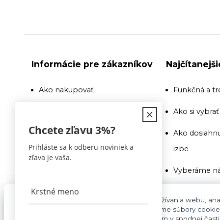
Informácie pre zákazníkov
Najčítanejš
Ako nakupovať
Funkčná a tr
Doprava
Ako si vybra
Chcete zľavu
3%
?
Recenzie a odporúčania
Ako dosiahnu
Prihláste sa k odberu noviniek a
izbe
Obchodné podmienky
zľava je vaša.
Vyberáme ná
Doprava
Ako si vybra
Kontakty
Pre základnú funkčnosť, spríjemnenie používania webu, anal
súhlasu aj na účely cielenia reklamy využívame súbory cookie
Na toto si pr
cookies môžete kedykoľvek upraviť odkazom v spodnej časti s
Blog