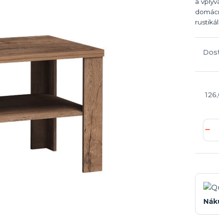
a vplý
domácn
rustiká
Dos
126
Nák