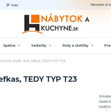
Neviete si r
Viac
Spálne
Sedačky
Stoly a stoličky
Pre
enčný stolík, dub lefkas, TEDY TYP T23
lefkas, TEDY TYP T23
Snívate
vlastn
tradičn