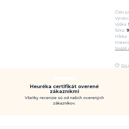
Číslo p
Výrobc
Výška:
Šírka:
Hĺbka:
Materiá
Strážiť
Do 
Heuréka certifikát overené
zákazníkmi
Všetky recenzie sú od našich overených
zákazníkov.