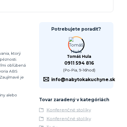
Potrebujete poradiť?
ania, ktorý
Tomáš Hula
péznosti.
0911 594 816
eľmi obľúbená
(Po-Pia, 9-16hod)
tvoria ABS
Zaujímavé je
info@nabytokakuchyne.sk
iny alebo
Tovar zaradený v kategóriách
Konferenčné stolíky
Konferenčné stolíky