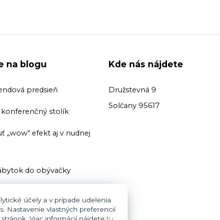
ie na blogu
Kde nás nájdete
endová predsieň
Družstevná 9
Solčany 95617
ť konferenčný stolík
ť „wow“ efekt aj v nudnej
bytok do obývačky
ť domácu knižnicu
ytické účely a v prípade udelenia
s. Nastavenie vlastných preferencií
i zariaďovani kúpeľne dajte
tránok. Viac informácií nájdete
tu
.