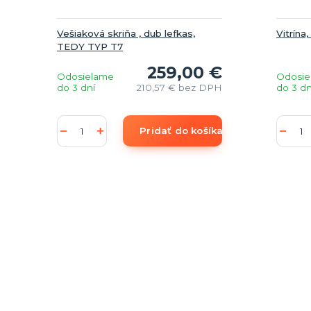
Vešiaková skriňa , dub lefkas,
Vitrína
TEDY TYP T7
259,00 €
Odosielame
Odosie
do 3 dní
210,57 €
bez DPH
do 3 dn
Pridať do košíka