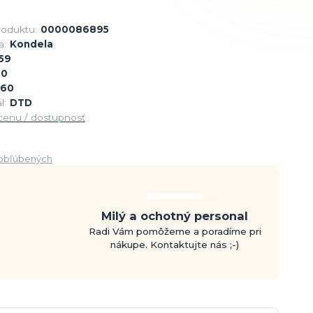
roduktu:
0000086895
a:
Kondela
59
90
60
l:
DTD
 cenu / dostupnosť
obľúbených
Milý a ochotný personal
Radi Vám pomôžeme a poradíme pri
nákupe. Kontaktujte nás ;-)