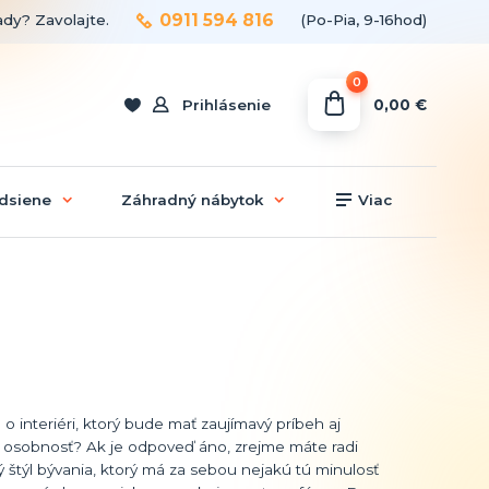
0911 594 816
ady? Zavolajte.
(Po-Pia, 9-16hod)
0
0,00 €
Prihlásenie
dsiene
Záhradný nábytok
Viac
 o interiéri, ktorý bude mať zaujímavý príbeh aj
ú osobnosť? Ak je odpoveď áno, zrejme máte radi
ý štýl bývania, ktorý má za sebou nejakú tú minulosť