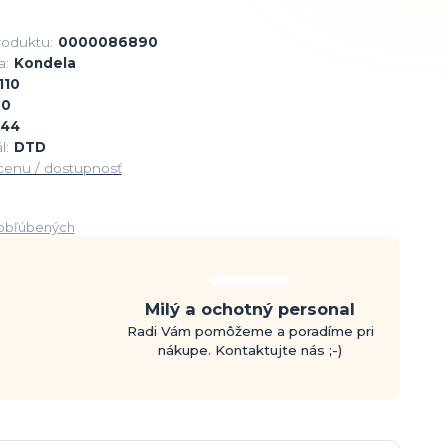
roduktu:
0000086890
a:
Kondela
110
90
44
l:
DTD
 cenu / dostupnosť
obľúbených
Milý a ochotný personal
Radi Vám pomôžeme a poradíme pri
nákupe. Kontaktujte nás ;-)