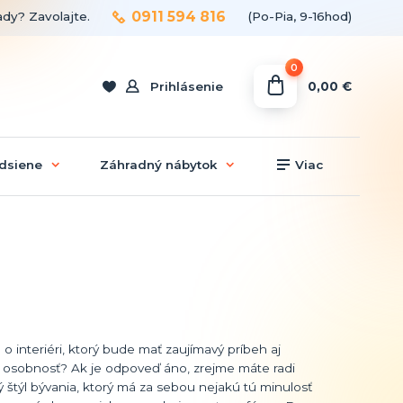
0911 594 816
ady? Zavolajte.
(Po-Pia, 9-16hod)
0
0,00 €
Prihlásenie
dsiene
Záhradný nábytok
Viac
 o interiéri, ktorý bude mať zaujímavý príbeh aj
ú osobnosť? Ak je odpoveď áno, zrejme máte radi
ý štýl bývania, ktorý má za sebou nejakú tú minulosť