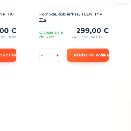
TYP T10
Komoda, dub lefkas, TEDY TYP
T14
,00 €
299,00 €
Odosielame
bez DPH
do 3 dní
243,09 €
bez DPH
o košíka
Pridať do košíka