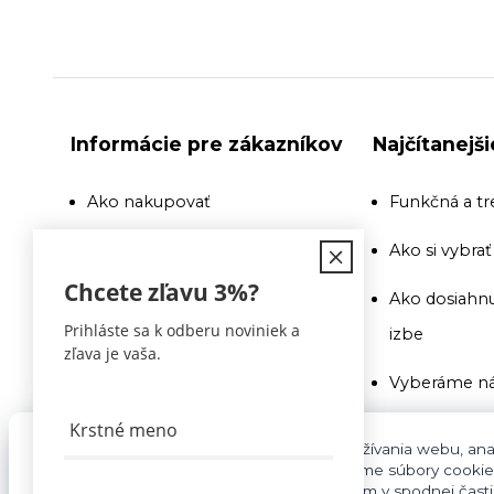
Informácie pre zákazníkov
Najčítanejš
Ako nakupovať
Funkčná a tr
Doprava
Ako si vybra
Chcete zľavu
3%
?
Recenzie a odporúčania
Ako dosiahnu
Prihláste sa k odberu noviniek a
izbe
Obchodné podmienky
zľava je vaša.
Vyberáme ná
Doprava
Ako si vybra
Kontakty
Pre základnú funkčnosť, spríjemnenie používania webu, anal
súhlasu aj na účely cielenia reklamy využívame súbory cookie
Na toto si pr
cookies môžete kedykoľvek upraviť odkazom v spodnej časti s
Blog