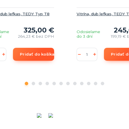
, dub lefkas, TEDY Typ T8
Vitrína, dub lefkas, TEDY 
325,00 €
245
lame
Odosielame
í
264,23 €
bez DPH
do 3 dní
199,19 €
Pridať do košíka
Pridať d