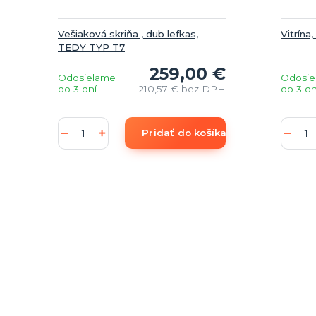
Vešiaková skriňa , dub lefkas,
Vitrína
TEDY TYP T7
259,00 €
Odosielame
Odosie
do 3 dní
210,57 €
bez DPH
do 3 dn
Pridať do košíka