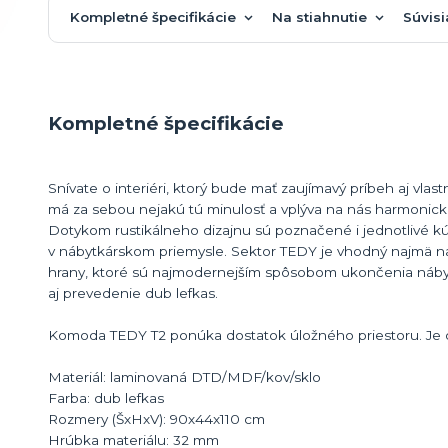
Kompletné špecifikácie
Na stiahnutie
Súvisi
Kompletné špecifikácie
Snívate o interiéri, ktorý bude mať zaujímavý príbeh aj vla
má za sebou nejakú tú minulosť a vplýva na nás harmonic
Dotykom rustikálneho dizajnu sú poznačené i jednotlivé 
v nábytkárskom priemysle. Sektor TEDY je vhodný najmä na za
hrany, ktoré sú najmodernejším spôsobom ukončenia nábytk
aj prevedenie dub lefkas.
Komoda TEDY T2 ponúka dostatok úložného priestoru. Je dv
Materiál: laminovaná DTD/MDF/kov/sklo
Farba: dub lefkas
Rozmery (ŠxHxV): 90x44x110 cm
Hrúbka materiálu: 32 mm