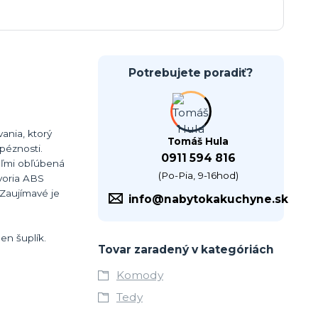
Potrebujete poradiť?
ania, ktorý
Tomáš Hula
péznosti.
0911 594 816
eľmi obľúbená
(Po-Pia, 9-16hod)
tvoria ABS
Zaujímavé je
info@nabytokakuchyne.sk
en šuplík.
Tovar zaradený v kategóriách
Komody
Tedy