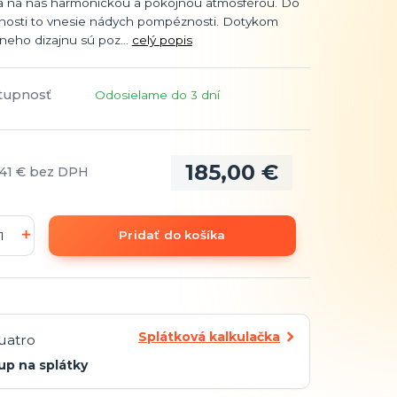
va na nás harmonickou a pokojnou atmosférou. Do
osti to vnesie nádych pompéznosti. Dotykom
lneho dizajnu sú poz...
celý popis
tupnosť
Odosielame do 3 dní
185,00 €
41 €
bez DPH
Pridať do košíka
Splátková kalkulačka
up na splátky