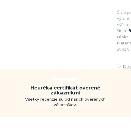
Číslo p
Výrobc
Výška:
Šírka:
Hĺbka:
Materiá
Strážiť
Do 
Heuréka certifikát overené
zákazníkmi
Všetky recenzie sú od našich overených
zákazníkov.