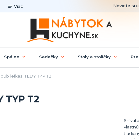
Neviete si r
Viac
Spálne
Sedačky
Stoly a stoličky
Pre
dub lefkas, TEDY TYP T2
Y TYP T2
Snívate
vlastn
tradičn