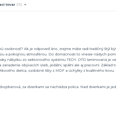
aci tovar
15
stnú osobnosť? Ak je odpoveď áno, zrejme máte radi tradičný štýl býv
kou a pokojnou atmosférou. Do domácnosti to vnesie nádych pom
kúsky nábytku zo sektorového systému TEDY. DTD laminovaná je v
riadenie obývacích izieb, jedální, spální ale aj pracovní. Základ 
ového dielca, ozdobné lišty z MDF a úchytky z kvalitného kovu. 
ojdverová, za dvierkami sa nachádza polica. Nad dvierkami je jed