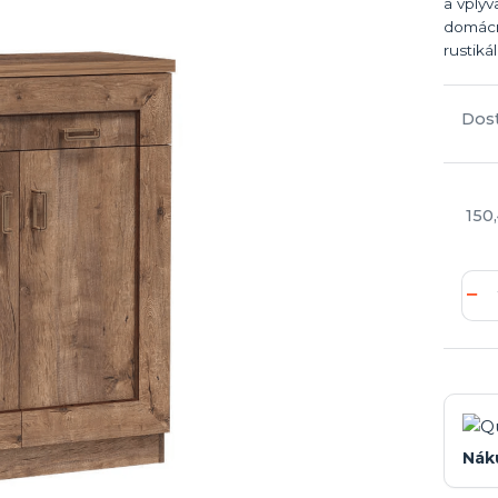
a vplý
domácn
rustiká
Dos
150,
Nák