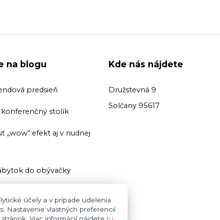
ie na blogu
Kde nás nájdete
endová predsieň
Družstevná 9
Solčany 95617
ť konferenčný stolík
ť „wow“ efekt aj v nudnej
bytok do obývačky
ť domácu knižnicu
ytické účely a v prípade udelenia
s. Nastavenie vlastných preferencií
i zariaďovani kúpeľne dajte
tránok. Viac informácií nájdete
tu
.