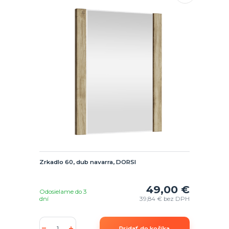
Zrkadlo 60, dub navarra, DORSI
49,00 €
Odosielame do 3
dní
39,84 €
bez DPH
Pridať do košíka