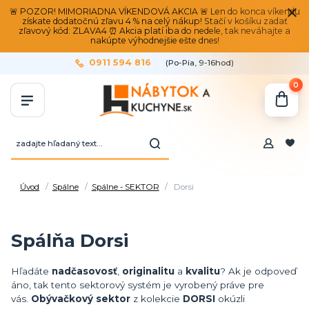
🚨 POZOR! MIMORIADNA VÍKENDOVÁ AKCIA 🚨 Len do konca víkendu
získate dodatočnú zľavu 4 % na celý nákup! Stačí v košíku zadať
zľavový kód: ZLAVA4 ⏰ Akcia platí iba do nedele, tak neváhajte a
nakúpte výhodnejšie ešte dnes!
0911 594 816
(Po-Pia, 9-16hod)
0
Úvod
Spálne
Spálne - SEKTOR
Dorsi
Spálňa Dorsi
Hľadáte
nadčasovosť
,
originalitu
a
kvalitu
? Ak je odpoveď
áno, tak tento sektorový systém je vyrobený práve pre
vás.
Obývačkový sektor
z kolekcie
DORSI
okúzli