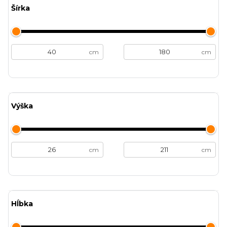
Šírka
cm
cm
Výška
cm
cm
Hĺbka