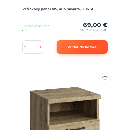
Vešiakový panel 105, dub navarra, DORSI
69,00 €
Odosielame do 3
dní
56,10 €
bez DPH
Pridať do košíka