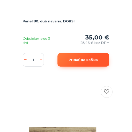
Panel 80, dub navarra, DORSI
35,00 €
Odosielame do 3
dní
28,46 €
bez DPH
Pridať do košíka