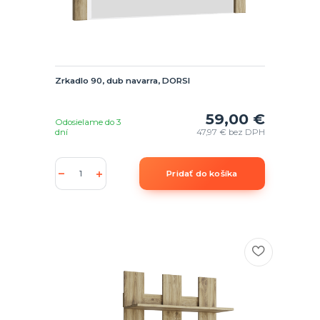
Zrkadlo 90, dub navarra, DORSI
59,00 €
Odosielame do 3
dní
47,97 €
bez DPH
Pridať do košíka