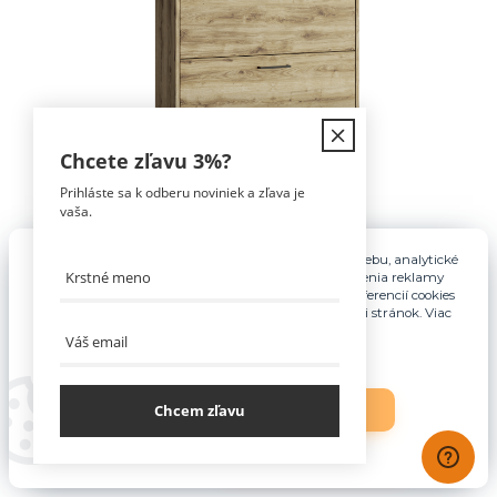
Chcete zľavu
3%
?
Prihláste sa k odberu noviniek a zľava je
vaša.
Pre základnú funkčnosť, spríjemnenie používania webu, analytické
účely a v prípade udelenia súhlasu aj na účely cielenia reklamy
využívame súbory cookies. Nastavenie vlastných preferencií cookies
Botník 3K, dub navarra, DORSI
môžete kedykoľvek upraviť odkazom v spodnej časti stránok. Viac
informácií nájdete
tu
.
159,00 €
Odosielame do 3
dní
129,27 €
bez DPH
Chcem zľavu
Nastavenia
Súhlasím
Pridať do košíka