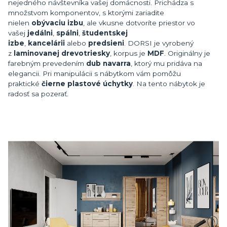
nejedného návštevníka vašej domácnosti. Prichádza s
množstvom komponentov, s ktorými zariadite
nielen
obývaciu izbu
, ale vkusne dotvoríte priestor vo
vašej
jedálni
,
spálni
,
študentskej
izbe
,
kancelárii
alebo
predsieni
. DORSI je vyrobený
z
laminovanej drevotriesky
, korpus je
MDF
. Originálny je
farebným prevedením
dub navarra
, ktorý mu pridáva na
elegancii. Pri manipulácii s nábytkom vám pomôžu
praktické
čierne plastové úchytky
. Na tento nábytok je
radosť sa pozerať.