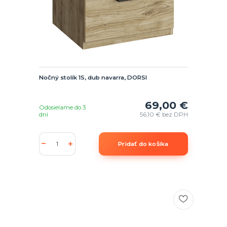
Nočný stolík 1S, dub navarra, DORSI
69,00 €
Odosielame do 3
dní
56,10 €
bez DPH
Pridať do košíka