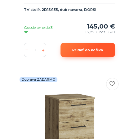
TV stolík 2D1S/135, dub navarra, DORSI
145,00 €
Odosielame do 3
dní
117,89 €
bez DPH
Pridať do košíka
Doprava ZADARMO