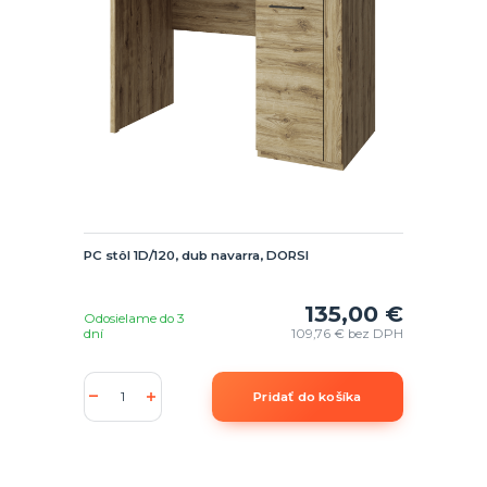
PC stôl 1D/120, dub navarra, DORSI
135,00 €
Odosielame do 3
dní
109,76 €
bez DPH
Pridať do košíka