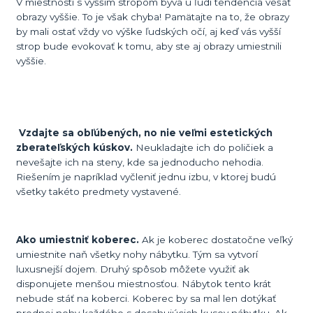
V miestnosti s vyšším stropom býva u ľudí tendencia vešať
obrazy vyššie. To je však chyba! Pamätajte na to, že obrazy
by mali ostať vždy vo výške ľudských očí, aj keď vás vyšší
strop bude evokovať k tomu, aby ste aj obrazy umiestnili
vyššie.
Vzdajte sa obľúbených, no nie veľmi estetických
zberateľských kúskov.
Neukladajte ich do poličiek a
nevešajte ich na steny, kde sa jednoducho nehodia.
Riešením je napríklad vyčleniť jednu izbu, v ktorej budú
všetky takéto predmety vystavené.
Ako umiestniť koberec.
Ak je koberec dostatočne veľký
umiestnite naň všetky nohy nábytku. Tým sa vytvorí
luxusnejší dojem. Druhý spôsob môžete využiť ak
disponujete menšou miestnosťou. Nábytok tento krát
nebude stáť na koberci. Koberec by sa mal len dotýkať