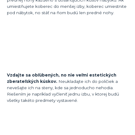
prednej nohy každého s dosahujúcich kusov nábytku. Ak
umiestňujete koberec do menšej izby, koberec umiestnite
pod nábytok, no stáť na ňom budú len predné nohy.
Vzdajte sa obľúbených, no nie veľmi estetických
zberateľských kúskov.
Neukladajte ich do poličiek a
nevešajte ich na steny, kde sa jednoducho nehodia.
Riešením je napríklad vyčleniť jednu izbu, v ktorej budú
všetky takéto predmety vystavené.