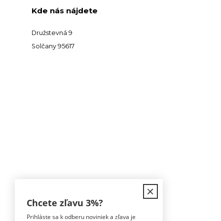
Kde nás nájdete
Družstevná 9
Solčany 95617
Kontakt
Chcete zľavu
3%
?
Prihláste sa k odberu noviniek a zľava je
Tomáš Hula