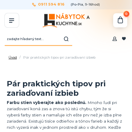
0911 594 816
(Po-Pia, 9-16hod)
0
Úvod
Pár praktických tipov pri zariaďovaní izbieb
Pár praktických tipov pri
zariaďovaní izbieb
Farbu stien vyberajte ako poslednú.
Mnoho ľudí pri
zariaďovaní koná zas a znova tú istú chybu, tým že si
vyberá farby stien a namaľuje ich ešte prv než je izba plne
zariadená. Existujú tisíce odtieňov a tónov farieb a každý z
nich vyzerá inak v jednom prostredí ako v druhom. Keďže