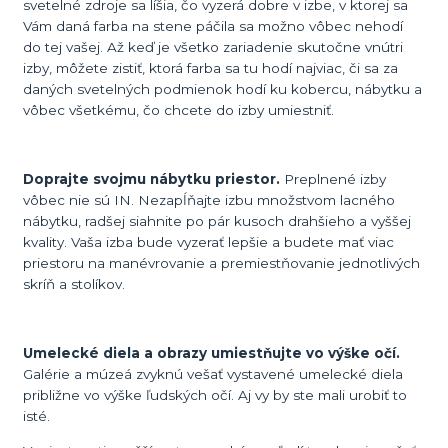
svetelné zdroje sa líšia, čo vyzerá dobre v izbe, v ktorej sa
Vám daná farba na stene páčila sa možno vôbec nehodí
do tej vašej. Až keď je všetko zariadenie skutočne vnútri
izby, môžete zistiť, ktorá farba sa tu hodí najviac, či sa za
daných svetelných podmienok hodí ku kobercu, nábytku a
vôbec všetkému, čo chcete do izby umiestniť.
Doprajte svojmu nábytku priestor.
Preplnené izby
vôbec nie sú IN. Nezapĺňajte izbu množstvom lacného
nábytku, radšej siahnite po pár kusoch drahšieho a vyššej
kvality. Vaša izba bude vyzerať lepšie a budete mať viac
priestoru na manévrovanie a premiestňovanie jednotlivých
skríň a stolíkov.
Umelecké diela a obrazy umiestňujte vo výške očí.
Galérie a múzeá zvyknú vešať vystavené umelecké diela
približne vo výške ľudských očí. Aj vy by ste mali urobiť to
isté.