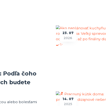
23
07
2026
: Podľa čoho
ých budete
14
07
icou alebo bolesťami
2025