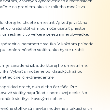
m tvarom, v rôznych vyhotoveniach a materiáloch.
afíme na problém, ako si z toľkého množstva
o ktorej ho chcete umiestniť. Aj keď je väčšina
metrov kratší stôl vám pomôže ušetriť priestor
k umiestnený vo veľkej a priestrannej obývačke.
prispôsobiť aj parametre stolíka. V každom prípade
úpu konferenčného stolíka, ako by ste urobili
kom je zariadená izba, do ktorej ho umiestníme.
olíka. Vybrať si môžeme od klasických až po
etradičné, či extravagantné.
napríklad orech, dub alebo čerešňa. Pre
kovové stolíky napríklad z nerezovej ocele. No
renčné stolíky s kovovými nohami.
enčné stolíky sú navyše moderné a taktiež si ich