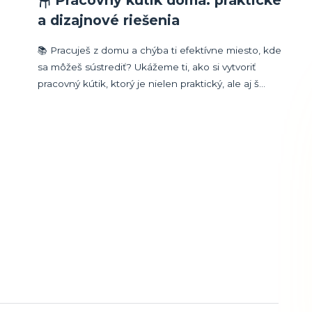
🪑 Pracovný kútik doma: praktické
a dizajnové riešenia
📚 Pracuješ z domu a chýba ti efektívne miesto, kde
sa môžeš sústrediť? Ukážeme ti, ako si vytvoriť
pracovný kútik, ktorý je nielen praktický, ale aj š...