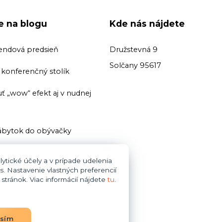
ie na blogu
Kde nás nájdete
endová predsieň
Družstevná 9
Solčany 95617
ť konferenčný stolík
ť „wow“ efekt aj v nudnej
bytok do obývačky
ť domácu knižnicu
ytické účely a v prípade udelenia
s. Nastavenie vlastných preferencií
i zariaďovani kúpeľne dajte
tránok. Viac informácií nájdete
tu
.
bytok do obývačky
asím