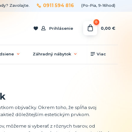
0911 594 816
ady? Zavolajte.
(Po-Pia, 9-16hod)
0
0,00 €
Prihlásenie
dsiene
Záhradný nábytok
Viac
ík
ytkom obývačky. Okrem toho, že spĺňa svoj
 taktiež dôležitejším estetickým prvkom.
ov, môžeme si vyberať z rôznych tvarov, od