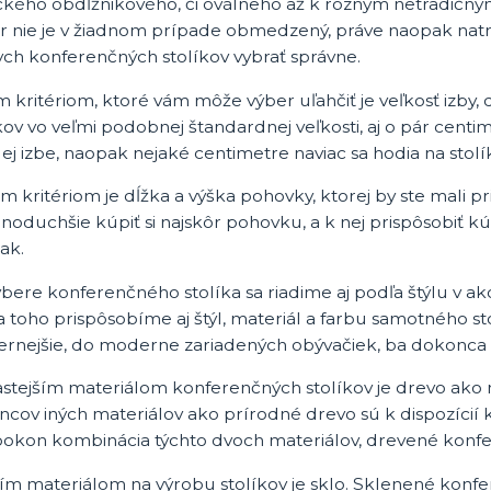
ického obdĺžnikového, či oválneho až k rôznym netradičný
r nie je v žiadnom prípade obmedzený, práve naopak natr
ych konferenčných stolíkov vybrať správne.
 kritériom, ktoré vám môže výber uľahčiť je veľkosť izby, d
kov vo veľmi podobnej štandardnej veľkosti, aj o pár centi
ej izbe, naopak nejaké centimetre naviac sa hodia na stolí
m kritériom je dĺžka a výška pohovky, ktorej by ste mali 
dnoduchšie kúpiť si najskôr pohovku, a k nej prispôsobiť k
ak.
ýbere konferenčného stolíka sa riadime aj podľa štýlu v a
 toho prispôsobíme aj štýl, materiál a farbu samotného st
rnejšie, do moderne zariadených obývačiek, ba dokonca n
astejším materiálom konferenčných stolíkov je drevo ako 
ncov iných materiálov ako prírodné drevo sú k dispozícií 
pokon kombinácia týchto dvoch materiálov, drevené konfe
m materiálom na výrobu stolíkov je sklo. Sklenené konfer