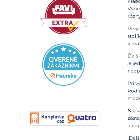
klas
Výbe
rôzn
Prvým
stolí
v mal
Ďalší
je je
naop
Pri v
Podľa
mode
Najč
zásta
a na
Ďalší