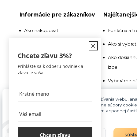
Informácie pre zákazníkov
Najčítanejš
Ako nakupovať
Funkčná a tr
Doprava
Ako si vybra
Chcete zľavu
3%
?
Recenzie a odporúčania
Ako dosiahnu
Prihláste sa k odberu noviniek a
izbe
Obchodné podmienky
zľava je vaša.
Vyberáme ná
Doprava
Ako si vybra
Kontakty
Pre základnú funkčnosť, spríjemnenie používania webu, anal
súhlasu aj na účely cielenia reklamy využívame súbory cookie
Na toto si pr
cookies môžete kedykoľvek upraviť odkazom v spodnej časti s
Blog
pozor
Vyberáme ná
Chcem zľavu
Nastavenia
Súhl