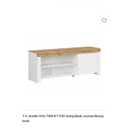
TV stolík HOLTEN RTV1D biely/dub wotan/biely
lesk