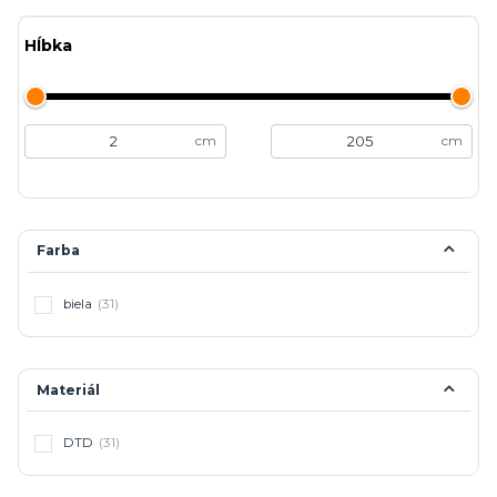
Hĺbka
cm
cm
Farba
biela
(31)
Materiál
DTD
(31)