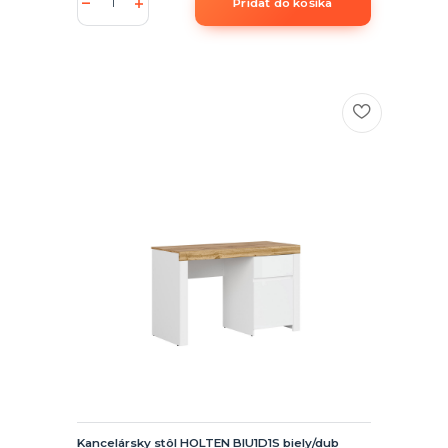
Pridať do košíka
Kancelársky stôl HOLTEN BIU1D1S biely/dub