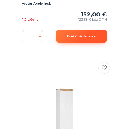
wotan/biely lesk
152,00 €
1-2 týždne
123,58 €
bez DPH
Pridať do košíka