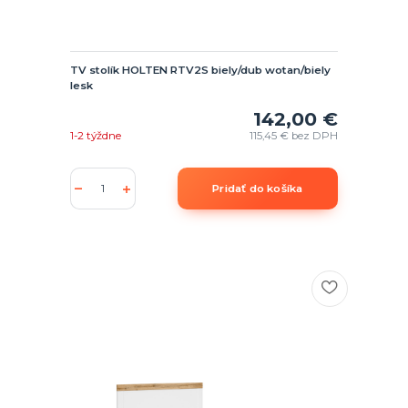
TV stolík HOLTEN RTV2S biely/dub wotan/biely
lesk
142,00 €
1-2 týždne
115,45 €
bez DPH
Pridať do košíka