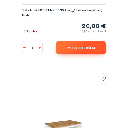
TV stolík HOLTEN RTV1S biely/dub wotan/biely
lesk
90,00 €
1-2 týždne
73,17 €
bez DPH
Pridať do košíka