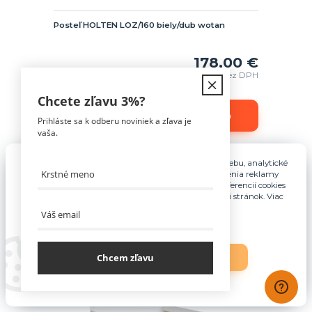
Posteľ HOLTEN LOZ/160 biely/dub wotan
178,00 €
1-2 týždne
144,72 €
bez DPH
Chcete zľavu
3%
?
Pridať do košíka
Prihláste sa k odberu noviniek a zľava je
vaša.
Pre základnú funkčnosť, spríjemnenie používania webu, analytické
účely a v prípade udelenia súhlasu aj na účely cielenia reklamy
využívame súbory cookies. Nastavenie vlastných preferencií cookies
môžete kedykoľvek upraviť odkazom v spodnej časti stránok. Viac
informácií nájdete
tu
.
Chcem zľavu
Nastavenia
Súhlasím